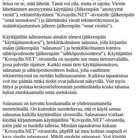
tietoa on se, mitä lähetät. Tämä voi olla, mutta ei rajoita: Viestin
lähettäminen anonyyminä käyttäjänä (Jälkeenpäin "anonyymit
viestit"), rekisteröityminen "Kovaydin.NET"-sivustolle (jälkeenpäin
"omat tunnuksesi") ja lähettämäsi viestit rekisteröitymisen ja
sisäänkirjautumisen jälkeen (jälkeenpäin "omat viestisi").
Käyttäjätiliin tallennetaan ainakin nimesi (jälkeenpäin
"käyttäjätunnuksesi"), henkilökohtainen salasana, jolla kirjaudut
sisään (jälkeenpäin "salasanasi") ja henkilökohtainen toimiva
sähköpostiosoite (jälkeenpäin "sähköpostiosoitteesi"). Käyttäjätilisi
"Kovaydin.NET"-sivustolla on suojattu sen maan tietoturvalailla,
jossa palvelin sijaitsee. Kaikki muut tieto käyttäjätunnuksen,
salasanan ja sähköpostiosoitteen lisäksi, joita vaadimme
rekisteröityessä on meidän hallinnassamme. Kaikissa tapauksissa
voit itse päättää mitkä tiedot ovat julkisesti näkyvillä. Voit myös
liittyä ja poistua keskustelufoorumin postituslistalta koska tahansa
haluat muokkaamalla omia asetuksiasi.
Salasanasi on turvattu koodaamalla se yhdensuuntaisella
menetelmällä. On kuitenkin suositeltavaa, että et käytä samaa
salasanaa kaikilla käyttämilläsi sivustoilla. Salasanaasi voidaan
käyttää kirjautumaan käyttäjätiliisi "Kovaydin.NET"-sivustolla,
joten pidä se huolella tallessa. Missään tapauksessa kukaan
"Kovaydin.NET"-sivustolta, phpBB tai muu kolmas osapuoli ei
kysy sinulta salasanaasi. Mikäli unohdat salasanasi. Voit käyttää