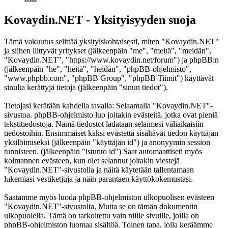
Kovaydin.NET - Yksityisyyden suoja
Tämä vakuutus selittää yksityiskohtaisesti, miten "Kovaydin.NET"
ja siihen liittyvät yritykset (jälkeenpäin "me", "meitä", "meidän",
"Kovaydin.NET", "https://www.kovaydin.net/forum") ja phpBB:n
(jälkeenpäin "he", "heitä", "heidän", "phpBB-ohjelmisto",
"www.phpbb.com", "phpBB Group", "phpBB Tiimit") käyttävät
sinulta kerättyjä tietoja (jälkeenpäin "sinun tiedot").
Tietojasi kerätään kahdella tavalla: Selaamalla "Kovaydin.NET"-
sivustoa. phpBB-ohjelmisto luo joitakin evästeitä, jotka ovat pieniä
tekstitiedostoja. Nämä tiedostot ladataan selaimesi väliaikaisiin
tiedostoihin. Ensimmäiset kaksi evästettä sisältävät tiedon käyttäjän
yksilöimiseksi (jälkeenpäin "käyttäjän id") ja anonyymin session
tunnisteen. (jälkeenpäin "istunto id") Saat automaattiseti myös
kolmannen evästeen, kun olet selannut joitakin viestejä
"Kovaydin.NET"-sivustolla ja näitä käytetään tallentamaan
lukemiasi vestiketjuja ja näin parantaen käyttökokemustasi.
Saatamme myös luoda phpBB-ohjelmiston ulkopuolisen evästeen
"Kovaydin.NET"-sivustolta, Mutta se on tämän dokumentin
ulkopuolella. Tämä on tarkoitettu vain niille sivuille, joilla on
phpBB-ohjelmiston luomaa sisältöä. Toinen tapa, jolla keräämme