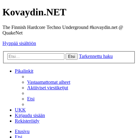
Kovaydin.NET
The Finnish Hardcore Techno Underground #kovaydin.net @
QuakeNet
Hyppää sisältöön
Tarkennettu haku
Etsi
Pikalinkit
Vastaamattomat aiheet
Aktiiviset viestiketjut
Etsi
UKK
Kirjaudu sisään
Rekisteröidy
Etusivu
Etsi