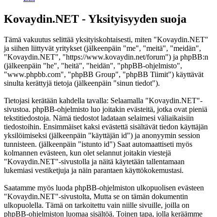
Kovaydin.NET - Yksityisyyden suoja
Tämä vakuutus selittää yksityiskohtaisesti, miten "Kovaydin.NET"
ja siihen liittyvät yritykset (jälkeenpäin "me", "meitä", "meidän",
"Kovaydin.NET", "https://www.kovaydin.net/forum") ja phpBB:n
(jälkeenpäin "he", "heitä", "heidän", "phpBB-ohjelmisto",
"www.phpbb.com", "phpBB Group", "phpBB Tiimit") käyttävät
sinulta kerättyjä tietoja (jälkeenpäin "sinun tiedot").
Tietojasi kerätään kahdella tavalla: Selaamalla "Kovaydin.NET"-
sivustoa. phpBB-ohjelmisto luo joitakin evästeitä, jotka ovat pieniä
tekstitiedostoja. Nämä tiedostot ladataan selaimesi väliaikaisiin
tiedostoihin. Ensimmäiset kaksi evästettä sisältävät tiedon käyttäjän
yksilöimiseksi (jälkeenpäin "käyttäjän id") ja anonyymin session
tunnisteen. (jälkeenpäin "istunto id") Saat automaattiseti myös
kolmannen evästeen, kun olet selannut joitakin viestejä
"Kovaydin.NET"-sivustolla ja näitä käytetään tallentamaan
lukemiasi vestiketjuja ja näin parantaen käyttökokemustasi.
Saatamme myös luoda phpBB-ohjelmiston ulkopuolisen evästeen
"Kovaydin.NET"-sivustolta, Mutta se on tämän dokumentin
ulkopuolella. Tämä on tarkoitettu vain niille sivuille, joilla on
phpBB-ohjelmiston luomaa sisältöä. Toinen tapa, jolla keräämme