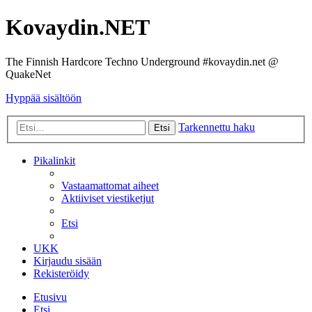
Kovaydin.NET
The Finnish Hardcore Techno Underground #kovaydin.net @
QuakeNet
Hyppää sisältöön
Tarkennettu haku
Etsi
Pikalinkit
Vastaamattomat aiheet
Aktiiviset viestiketjut
Etsi
UKK
Kirjaudu sisään
Rekisteröidy
Etusivu
Etsi