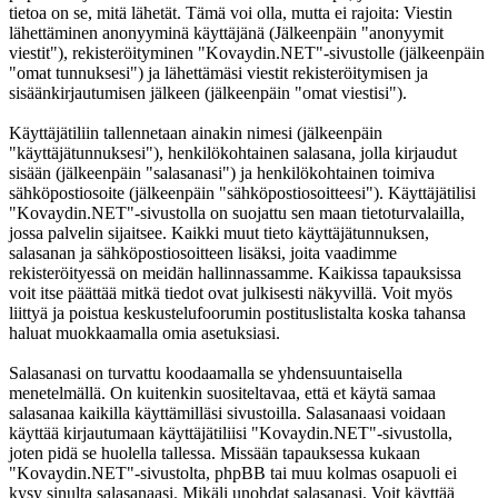
tietoa on se, mitä lähetät. Tämä voi olla, mutta ei rajoita: Viestin
lähettäminen anonyyminä käyttäjänä (Jälkeenpäin "anonyymit
viestit"), rekisteröityminen "Kovaydin.NET"-sivustolle (jälkeenpäin
"omat tunnuksesi") ja lähettämäsi viestit rekisteröitymisen ja
sisäänkirjautumisen jälkeen (jälkeenpäin "omat viestisi").
Käyttäjätiliin tallennetaan ainakin nimesi (jälkeenpäin
"käyttäjätunnuksesi"), henkilökohtainen salasana, jolla kirjaudut
sisään (jälkeenpäin "salasanasi") ja henkilökohtainen toimiva
sähköpostiosoite (jälkeenpäin "sähköpostiosoitteesi"). Käyttäjätilisi
"Kovaydin.NET"-sivustolla on suojattu sen maan tietoturvalailla,
jossa palvelin sijaitsee. Kaikki muut tieto käyttäjätunnuksen,
salasanan ja sähköpostiosoitteen lisäksi, joita vaadimme
rekisteröityessä on meidän hallinnassamme. Kaikissa tapauksissa
voit itse päättää mitkä tiedot ovat julkisesti näkyvillä. Voit myös
liittyä ja poistua keskustelufoorumin postituslistalta koska tahansa
haluat muokkaamalla omia asetuksiasi.
Salasanasi on turvattu koodaamalla se yhdensuuntaisella
menetelmällä. On kuitenkin suositeltavaa, että et käytä samaa
salasanaa kaikilla käyttämilläsi sivustoilla. Salasanaasi voidaan
käyttää kirjautumaan käyttäjätiliisi "Kovaydin.NET"-sivustolla,
joten pidä se huolella tallessa. Missään tapauksessa kukaan
"Kovaydin.NET"-sivustolta, phpBB tai muu kolmas osapuoli ei
kysy sinulta salasanaasi. Mikäli unohdat salasanasi. Voit käyttää