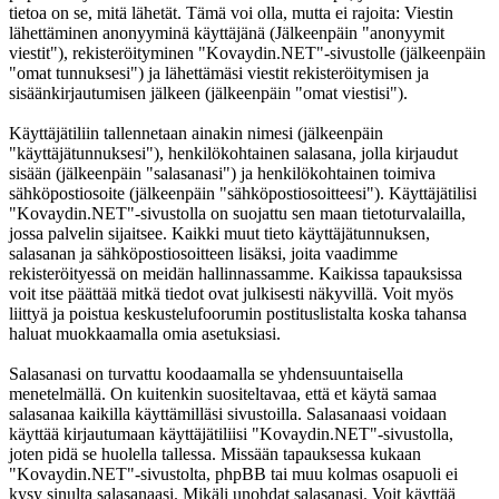
tietoa on se, mitä lähetät. Tämä voi olla, mutta ei rajoita: Viestin
lähettäminen anonyyminä käyttäjänä (Jälkeenpäin "anonyymit
viestit"), rekisteröityminen "Kovaydin.NET"-sivustolle (jälkeenpäin
"omat tunnuksesi") ja lähettämäsi viestit rekisteröitymisen ja
sisäänkirjautumisen jälkeen (jälkeenpäin "omat viestisi").
Käyttäjätiliin tallennetaan ainakin nimesi (jälkeenpäin
"käyttäjätunnuksesi"), henkilökohtainen salasana, jolla kirjaudut
sisään (jälkeenpäin "salasanasi") ja henkilökohtainen toimiva
sähköpostiosoite (jälkeenpäin "sähköpostiosoitteesi"). Käyttäjätilisi
"Kovaydin.NET"-sivustolla on suojattu sen maan tietoturvalailla,
jossa palvelin sijaitsee. Kaikki muut tieto käyttäjätunnuksen,
salasanan ja sähköpostiosoitteen lisäksi, joita vaadimme
rekisteröityessä on meidän hallinnassamme. Kaikissa tapauksissa
voit itse päättää mitkä tiedot ovat julkisesti näkyvillä. Voit myös
liittyä ja poistua keskustelufoorumin postituslistalta koska tahansa
haluat muokkaamalla omia asetuksiasi.
Salasanasi on turvattu koodaamalla se yhdensuuntaisella
menetelmällä. On kuitenkin suositeltavaa, että et käytä samaa
salasanaa kaikilla käyttämilläsi sivustoilla. Salasanaasi voidaan
käyttää kirjautumaan käyttäjätiliisi "Kovaydin.NET"-sivustolla,
joten pidä se huolella tallessa. Missään tapauksessa kukaan
"Kovaydin.NET"-sivustolta, phpBB tai muu kolmas osapuoli ei
kysy sinulta salasanaasi. Mikäli unohdat salasanasi. Voit käyttää