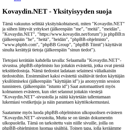
Kovaydin.NET - Yksityisyyden suoja
Tämä vakuutus selittää yksityiskohtaisesti, miten "Kovaydin.NET"
ja siihen liittyvät yritykset (jälkeenpäin "me", "meitä", "meidän",
"Kovaydin.NET", "https://www.kovaydin.net/forum") ja phpBB:n
(jälkeenpäin "he", "heitä", "heidän", "phpBB-ohjelmisto",
"www.phpbb.com", "phpBB Group", "phpBB Tiimit") käyttävät
sinulta kerättyjä tietoja (jälkeenpäin "sinun tiedot").
Tietojasi kerätään kahdella tavalla: Selaamalla "Kovaydin.NET"-
sivustoa. phpBB-ohjelmisto luo joitakin evästeitä, jotka ovat pieniä
tekstitiedostoja. Nämä tiedostot ladataan selaimesi väliaikaisiin
tiedostoihin. Ensimmäiset kaksi evästettä sisältävät tiedon käyttäjän
yksilöimiseksi (jälkeenpäin "käyttäjän id") ja anonyymin session
tunnisteen. (jälkeenpäin "istunto id") Saat automaattiseti myös
kolmannen evästeen, kun olet selannut joitakin viestejä
"Kovaydin.NET"-sivustolla ja näitä käytetään tallentamaan
lukemiasi vestiketjuja ja näin parantaen käyttökokemustasi.
Saatamme myös luoda phpBB-ohjelmiston ulkopuolisen evästeen
"Kovaydin.NET"-sivustolta, Mutta se on tämän dokumentin
ulkopuolella. Tämä on tarkoitettu vain niille sivuille, joilla on
phpBB-ohjelmiston luomaa sisältöä. Toinen tapa, jolla keräämme