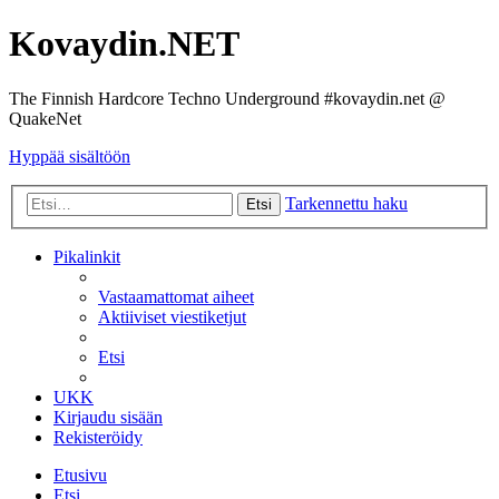
Kovaydin.NET
The Finnish Hardcore Techno Underground #kovaydin.net @
QuakeNet
Hyppää sisältöön
Tarkennettu haku
Etsi
Pikalinkit
Vastaamattomat aiheet
Aktiiviset viestiketjut
Etsi
UKK
Kirjaudu sisään
Rekisteröidy
Etusivu
Etsi