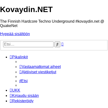
Kovaydin.NET
The Finnish Hardcore Techno Underground #kovaydin.net @
QuakeNet
Hyppää sisältöön
Tarkennettu
Etsi
haku
Pikalinkit
Vastaamattomat aiheet
Aktiiviset viestiketjut
Etsi
UKK
Kirjaudu sisään
Rekisteröidy