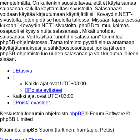
menetelmällä. On kuitenkin suositeltavaa, että et käytä samaa
salasanaa kaikilla käyttämilläsi sivustoilla. Salasanaasi
voidaan käyttää kirjautumaan käyttäjätiliisi "Kovaydin.NET"-
sivustolla, joten pidä se huolella tallessa. Missään tapauksessa
kukaan "Kovaydin.NET"-sivustolta, phpBB tai muu kolmas
osapuoli ei kysy sinulta salasanaasi. Mikäli unohdat
salasanasi. Voit käyttää "unohdin salasanani" toimintoa
phpBB-ohjelmistossa. Tämä toiminto pyytää sinua antamaan
käyttäjätunnuksesi ja sähköpostiosoitteesi, jonka jälkeen
phpBB-ohjelmisto luo uuden salasanan ja voit kirjautua jälleen
sisään.
Etusivu
Kaikki ajat ovat
UTC+03:00
Poista evästeet
Kaikki ajat ovat
UTC+03:00
Poista evästeet
Keskustelufoorumin ohjelmisto
phpBB
® Forum Software ©
phpBB Limited
Käännös: phpBB Suomi (lurttinen, harritapio, Pettis)