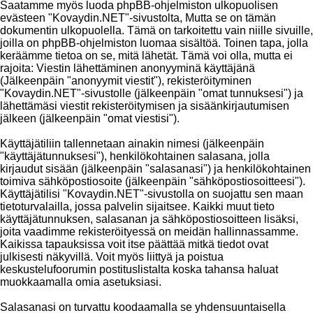
Saatamme myös luoda phpBB-ohjelmiston ulkopuolisen
evästeen "Kovaydin.NET"-sivustolta, Mutta se on tämän
dokumentin ulkopuolella. Tämä on tarkoitettu vain niille sivuille,
joilla on phpBB-ohjelmiston luomaa sisältöä. Toinen tapa, jolla
keräämme tietoa on se, mitä lähetät. Tämä voi olla, mutta ei
rajoita: Viestin lähettäminen anonyyminä käyttäjänä
(Jälkeenpäin "anonyymit viestit"), rekisteröityminen
"Kovaydin.NET"-sivustolle (jälkeenpäin "omat tunnuksesi") ja
lähettämäsi viestit rekisteröitymisen ja sisäänkirjautumisen
jälkeen (jälkeenpäin "omat viestisi").
Käyttäjätiliin tallennetaan ainakin nimesi (jälkeenpäin
"käyttäjätunnuksesi"), henkilökohtainen salasana, jolla
kirjaudut sisään (jälkeenpäin "salasanasi") ja henkilökohtainen
toimiva sähköpostiosoite (jälkeenpäin "sähköpostiosoitteesi").
Käyttäjätilisi "Kovaydin.NET"-sivustolla on suojattu sen maan
tietoturvalailla, jossa palvelin sijaitsee. Kaikki muut tieto
käyttäjätunnuksen, salasanan ja sähköpostiosoitteen lisäksi,
joita vaadimme rekisteröityessä on meidän hallinnassamme.
Kaikissa tapauksissa voit itse päättää mitkä tiedot ovat
julkisesti näkyvillä. Voit myös liittyä ja poistua
keskustelufoorumin postituslistalta koska tahansa haluat
muokkaamalla omia asetuksiasi.
Salasanasi on turvattu koodaamalla se yhdensuuntaisella