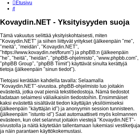
Etusivu
Etsi
Kovaydin.NET - Yksityisyyden suoja
Tämä vakuutus selittää yksityiskohtaisesti, miten
"Kovaydin.NET" ja siihen liittyvät yritykset (jälkeenpäin "me",
"meitä", "meidän", "Kovaydin.NET",
"https://www.kovaydin.net/forum") ja phpBB:n (jälkeenpäin
"he", "heitä", "heidän", "phpBB-ohjelmisto", "www.phpbb.com",
"phpBB Group", "phpBB Tiimit") käyttävät sinulta kerättyjä
tietoja (jälkeenpäin "sinun tiedot").
Tietojasi kerätään kahdella tavalla: Selaamalla
"Kovaydin.NET"-sivustoa. phpBB-ohjelmisto luo joitakin
evästeitä, jotka ovat pieniä tekstitiedostoja. Nämä tiedostot
ladataan selaimesi väliaikaisiin tiedostoihin. Ensimmäiset
kaksi evästettä sisältävät tiedon käyttäjän yksilöimiseksi
(jälkeenpäin "käyttäjän id") ja anonyymin session tunnisteen.
(jälkeenpäin "istunto id") Saat automaattiseti myös kolmannen
evästeen, kun olet selannut joitakin viestejä "Kovaydin.NET"-
sivustolla ja näitä käytetään tallentamaan lukemiasi vestiketjuja
ja näin parantaen käyttökokemustasi.