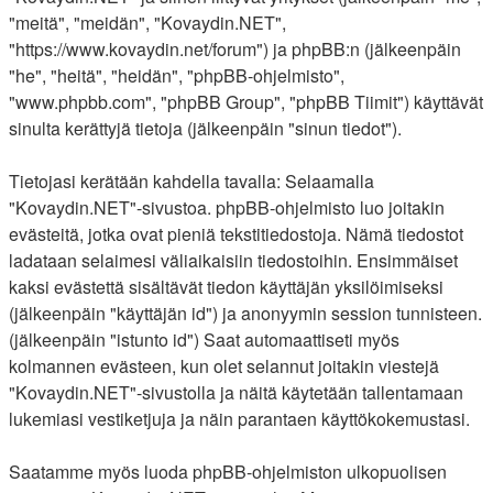
"meitä", "meidän", "Kovaydin.NET",
"https://www.kovaydin.net/forum") ja phpBB:n (jälkeenpäin
"he", "heitä", "heidän", "phpBB-ohjelmisto",
"www.phpbb.com", "phpBB Group", "phpBB Tiimit") käyttävät
sinulta kerättyjä tietoja (jälkeenpäin "sinun tiedot").
Tietojasi kerätään kahdella tavalla: Selaamalla
"Kovaydin.NET"-sivustoa. phpBB-ohjelmisto luo joitakin
evästeitä, jotka ovat pieniä tekstitiedostoja. Nämä tiedostot
ladataan selaimesi väliaikaisiin tiedostoihin. Ensimmäiset
kaksi evästettä sisältävät tiedon käyttäjän yksilöimiseksi
(jälkeenpäin "käyttäjän id") ja anonyymin session tunnisteen.
(jälkeenpäin "istunto id") Saat automaattiseti myös
kolmannen evästeen, kun olet selannut joitakin viestejä
"Kovaydin.NET"-sivustolla ja näitä käytetään tallentamaan
lukemiasi vestiketjuja ja näin parantaen käyttökokemustasi.
Saatamme myös luoda phpBB-ohjelmiston ulkopuolisen