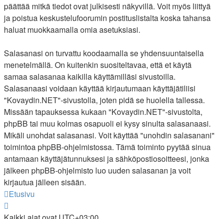
päättää mitkä tiedot ovat julkisesti näkyvillä. Voit myös liittyä
ja poistua keskustelufoorumin postituslistalta koska tahansa
haluat muokkaamalla omia asetuksiasi.
Salasanasi on turvattu koodaamalla se yhdensuuntaisella
menetelmällä. On kuitenkin suositeltavaa, että et käytä
samaa salasanaa kaikilla käyttämilläsi sivustoilla.
Salasanaasi voidaan käyttää kirjautumaan käyttäjätiliisi
"Kovaydin.NET"-sivustolla, joten pidä se huolella tallessa.
Missään tapauksessa kukaan "Kovaydin.NET"-sivustolta,
phpBB tai muu kolmas osapuoli ei kysy sinulta salasanaasi.
Mikäli unohdat salasanasi. Voit käyttää "unohdin salasanani"
toimintoa phpBB-ohjelmistossa. Tämä toiminto pyytää sinua
antamaan käyttäjätunnuksesi ja sähköpostiosoitteesi, jonka
jälkeen phpBB-ohjelmisto luo uuden salasanan ja voit
kirjautua jälleen sisään.
Etusivu
Kaikki ajat ovat
UTC+03:00