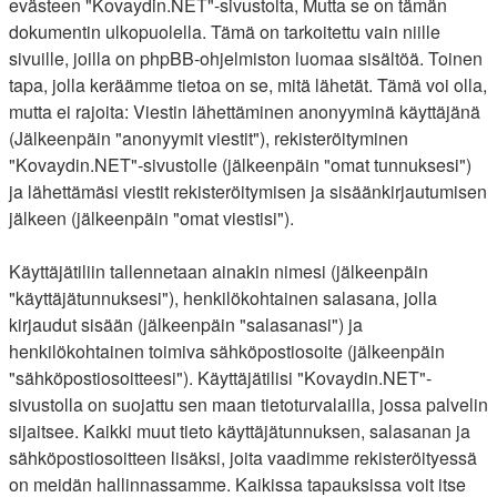
evästeen "Kovaydin.NET"-sivustolta, Mutta se on tämän
dokumentin ulkopuolella. Tämä on tarkoitettu vain niille
sivuille, joilla on phpBB-ohjelmiston luomaa sisältöä. Toinen
tapa, jolla keräämme tietoa on se, mitä lähetät. Tämä voi olla,
mutta ei rajoita: Viestin lähettäminen anonyyminä käyttäjänä
(Jälkeenpäin "anonyymit viestit"), rekisteröityminen
"Kovaydin.NET"-sivustolle (jälkeenpäin "omat tunnuksesi")
ja lähettämäsi viestit rekisteröitymisen ja sisäänkirjautumisen
jälkeen (jälkeenpäin "omat viestisi").
Käyttäjätiliin tallennetaan ainakin nimesi (jälkeenpäin
"käyttäjätunnuksesi"), henkilökohtainen salasana, jolla
kirjaudut sisään (jälkeenpäin "salasanasi") ja
henkilökohtainen toimiva sähköpostiosoite (jälkeenpäin
"sähköpostiosoitteesi"). Käyttäjätilisi "Kovaydin.NET"-
sivustolla on suojattu sen maan tietoturvalailla, jossa palvelin
sijaitsee. Kaikki muut tieto käyttäjätunnuksen, salasanan ja
sähköpostiosoitteen lisäksi, joita vaadimme rekisteröityessä
on meidän hallinnassamme. Kaikissa tapauksissa voit itse