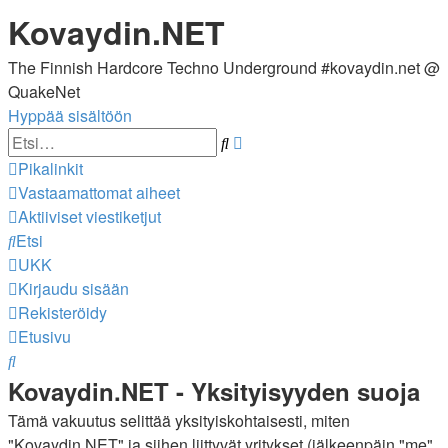
Kovaydin.NET
The Finnish Hardcore Techno Underground #kovaydin.net @
QuakeNet
Hyppää sisältöön
Tarkennettu
Etsi
haku
Pikalinkit
Vastaamattomat aiheet
Aktiiviset viestiketjut
Etsi
UKK
Kirjaudu sisään
Rekisteröidy
Etusivu
Etsi
Kovaydin.NET - Yksityisyyden suoja
Tämä vakuutus selittää yksityiskohtaisesti, miten
"Kovaydin.NET" ja siihen liittyvät yritykset (jälkeenpäin "me",