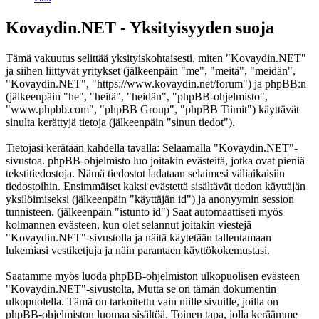
Kovaydin.NET - Yksityisyyden suoja
Tämä vakuutus selittää yksityiskohtaisesti, miten "Kovaydin.NET"
ja siihen liittyvät yritykset (jälkeenpäin "me", "meitä", "meidän",
"Kovaydin.NET", "https://www.kovaydin.net/forum") ja phpBB:n
(jälkeenpäin "he", "heitä", "heidän", "phpBB-ohjelmisto",
"www.phpbb.com", "phpBB Group", "phpBB Tiimit") käyttävät
sinulta kerättyjä tietoja (jälkeenpäin "sinun tiedot").
Tietojasi kerätään kahdella tavalla: Selaamalla "Kovaydin.NET"-
sivustoa. phpBB-ohjelmisto luo joitakin evästeitä, jotka ovat pieniä
tekstitiedostoja. Nämä tiedostot ladataan selaimesi väliaikaisiin
tiedostoihin. Ensimmäiset kaksi evästettä sisältävät tiedon käyttäjän
yksilöimiseksi (jälkeenpäin "käyttäjän id") ja anonyymin session
tunnisteen. (jälkeenpäin "istunto id") Saat automaattiseti myös
kolmannen evästeen, kun olet selannut joitakin viestejä
"Kovaydin.NET"-sivustolla ja näitä käytetään tallentamaan
lukemiasi vestiketjuja ja näin parantaen käyttökokemustasi.
Saatamme myös luoda phpBB-ohjelmiston ulkopuolisen evästeen
"Kovaydin.NET"-sivustolta, Mutta se on tämän dokumentin
ulkopuolella. Tämä on tarkoitettu vain niille sivuille, joilla on
phpBB-ohjelmiston luomaa sisältöä. Toinen tapa, jolla keräämme