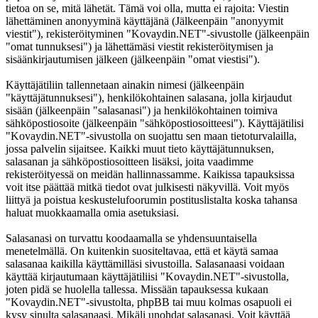
tietoa on se, mitä lähetät. Tämä voi olla, mutta ei rajoita: Viestin
lähettäminen anonyyminä käyttäjänä (Jälkeenpäin "anonyymit
viestit"), rekisteröityminen "Kovaydin.NET"-sivustolle (jälkeenpäin
"omat tunnuksesi") ja lähettämäsi viestit rekisteröitymisen ja
sisäänkirjautumisen jälkeen (jälkeenpäin "omat viestisi").
Käyttäjätiliin tallennetaan ainakin nimesi (jälkeenpäin
"käyttäjätunnuksesi"), henkilökohtainen salasana, jolla kirjaudut
sisään (jälkeenpäin "salasanasi") ja henkilökohtainen toimiva
sähköpostiosoite (jälkeenpäin "sähköpostiosoitteesi"). Käyttäjätilisi
"Kovaydin.NET"-sivustolla on suojattu sen maan tietoturvalailla,
jossa palvelin sijaitsee. Kaikki muut tieto käyttäjätunnuksen,
salasanan ja sähköpostiosoitteen lisäksi, joita vaadimme
rekisteröityessä on meidän hallinnassamme. Kaikissa tapauksissa
voit itse päättää mitkä tiedot ovat julkisesti näkyvillä. Voit myös
liittyä ja poistua keskustelufoorumin postituslistalta koska tahansa
haluat muokkaamalla omia asetuksiasi.
Salasanasi on turvattu koodaamalla se yhdensuuntaisella
menetelmällä. On kuitenkin suositeltavaa, että et käytä samaa
salasanaa kaikilla käyttämilläsi sivustoilla. Salasanaasi voidaan
käyttää kirjautumaan käyttäjätiliisi "Kovaydin.NET"-sivustolla,
joten pidä se huolella tallessa. Missään tapauksessa kukaan
"Kovaydin.NET"-sivustolta, phpBB tai muu kolmas osapuoli ei
kysy sinulta salasanaasi. Mikäli unohdat salasanasi. Voit käyttää