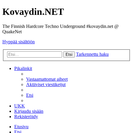
Kovaydin.NET
The Finnish Hardcore Techno Underground #kovaydin.net @
QuakeNet
Hyppää sisältöön
Tarkennettu haku
Etsi
Pikalinkit
Vastaamattomat aiheet
Aktiiviset viestiketjut
Etsi
UKK
Kirjaudu sisään
Rekisteröidy
Etusivu
Etsi