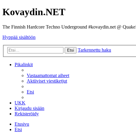
Kovaydin.NET
The Finnish Hardcore Techno Underground #kovaydin.net @ Quake
Hyppää sisältöön
Tarkennettu haku
Etsi
Pikalinkit
Vastaamattomat aiheet
Aktiiviset viestiketjut
Etsi
UKK
Kirjaudu sisään
Rekisteröidy
Etusivu
Etsi