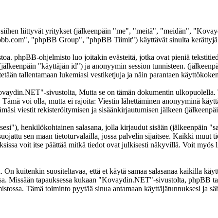
 siihen liittyvät yritykset (jälkeenpäin "me", "meitä", "meidän", "Ko
b.com", "phpBB Group", "phpBB Tiimit") käyttävät sinulta kerättyjä ti
. phpBB-ohjelmisto luo joitakin evästeitä, jotka ovat pieniä tekstitiedo
 (jälkeenpäin "käyttäjän id") ja anonyymin session tunnisteen. (jälkeen
tetään tallentamaan lukemiasi vestiketjuja ja näin parantaen käyttökoke
din.NET"-sivustolta, Mutta se on tämän dokumentin ulkopuolella. Tämä
t. Tämä voi olla, mutta ei rajoita: Viestin lähettäminen anonyyminä käyt
si viestit rekisteröitymisen ja sisäänkirjautumisen jälkeen (jälkeenpäi
sesi"), henkilökohtainen salasana, jolla kirjaudut sisään (jälkeenpäin "
jattu sen maan tietoturvalailla, jossa palvelin sijaitsee. Kaikki muut ti
a voit itse päättää mitkä tiedot ovat julkisesti näkyvillä. Voit myös li
On kuitenkin suositeltavaa, että et käytä samaa salasanaa kaikilla käytt
llessa. Missään tapauksessa kukaan "Kovaydin.NET"-sivustolta, phpBB ta
mistossa. Tämä toiminto pyytää sinua antamaan käyttäjätunnuksesi ja sä