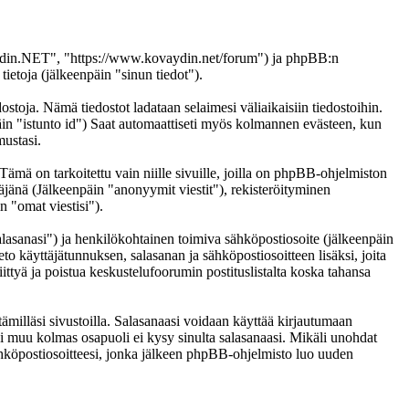
vaydin.NET", "https://www.kovaydin.net/forum") ja phpBB:n
etoja (jälkeenpäin "sinun tiedot").
stoja. Nämä tiedostot ladataan selaimesi väliaikaisiin tiedostoihin.
päin "istunto id") Saat automaattiseti myös kolmannen evästeen, kun
mustasi.
 on tarkoitettu vain niille sivuille, joilla on phpBB-ohjelmiston
täjänä (Jälkeenpäin "anonyymit viestit"), rekisteröityminen
n "omat viestisi").
salasanasi") ja henkilökohtainen toimiva sähköpostiosoite (jälkeenpäin
eto käyttäjätunnuksen, salasanan ja sähköpostiosoitteen lisäksi, joita
ittyä ja poistua keskustelufoorumin postituslistalta koska tahansa
ämilläsi sivustoilla. Salasanaasi voidaan käyttää kirjautumaan
i muu kolmas osapuoli ei kysy sinulta salasanaasi. Mikäli unohdat
hköpostiosoitteesi, jonka jälkeen phpBB-ohjelmisto luo uuden