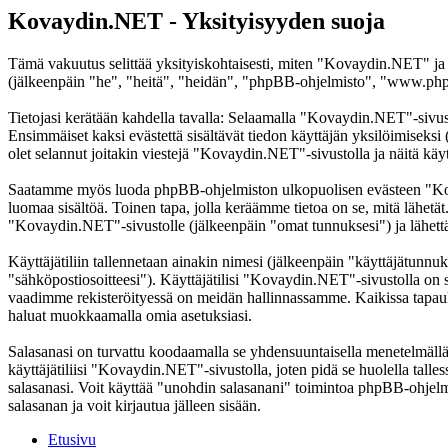
Kovaydin.NET - Yksityisyyden suoja
Tämä vakuutus selittää yksityiskohtaisesti, miten "Kovaydin.NET" ja
(jälkeenpäin "he", "heitä", "heidän", "phpBB-ohjelmisto", "www.phpb
Tietojasi kerätään kahdella tavalla: Selaamalla "Kovaydin.NET"-sivustoa
Ensimmäiset kaksi evästettä sisältävät tiedon käyttäjän yksilöimiseksi
olet selannut joitakin viestejä "Kovaydin.NET"-sivustolla ja näitä käy
Saatamme myös luoda phpBB-ohjelmiston ulkopuolisen evästeen "Kovay
luomaa sisältöä. Toinen tapa, jolla keräämme tietoa on se, mitä lähetä
"Kovaydin.NET"-sivustolle (jälkeenpäin "omat tunnuksesi") ja lähettämä
Käyttäjätiliin tallennetaan ainakin nimesi (jälkeenpäin "käyttäjätunnuk
"sähköpostiosoitteesi"). Käyttäjätilisi "Kovaydin.NET"-sivustolla on suo
vaadimme rekisteröityessä on meidän hallinnassamme. Kaikissa tapauksiss
haluat muokkaamalla omia asetuksiasi.
Salasanasi on turvattu koodaamalla se yhdensuuntaisella menetelmällä. 
käyttäjätiliisi "Kovaydin.NET"-sivustolla, joten pidä se huolella ta
salasanasi. Voit käyttää "unohdin salasanani" toimintoa phpBB-ohjel
salasanan ja voit kirjautua jälleen sisään.
Etusivu