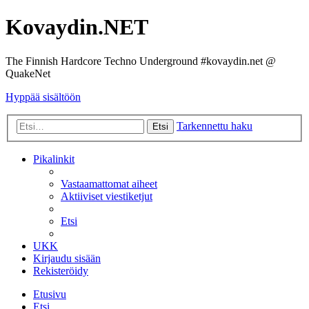
Kovaydin.NET
The Finnish Hardcore Techno Underground #kovaydin.net @
QuakeNet
Hyppää sisältöön
Tarkennettu haku
Etsi
Pikalinkit
Vastaamattomat aiheet
Aktiiviset viestiketjut
Etsi
UKK
Kirjaudu sisään
Rekisteröidy
Etusivu
Etsi