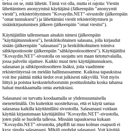
tietoa on se, mitä lähetät. Tämä voi olla, mutta ei rajoita: Viestin
lähettäminen anonyyminä käyttäjänä (Jälkeenpäin "anonyymit
viestit"), rekisteröityminen "Kovaydin.NET"-sivustolle (jälkeenpäin
"omat tunnuksesi") ja lähettämäsi viestit rekisteröitymisen ja
sisäänkirjautumisen jälkeen (jälkeenpäin "omat viestisi").
Käyttäjätiliin tallennetaan ainakin nimesi (jälkeenpäin
"käyttäjätunnuksesi"), henkilökohtainen salasana, jolla kirjaudut
sisään (jälkeenpäin "salasanasi") ja henkilökohtainen toimiva
sähköpostiosoite (jälkeenpäin "sähköpostiosoitteesi"). Käyttäjätilisi
"Kovaydin.NET"-sivustolla on suojattu sen maan tietoturvalailla,
jossa palvelin sijaitsee. Kaikki muut tieto käyttäjätunnuksen,
salasanan ja sähköpostiosoitteen lisäksi, joita vaadimme
rekisteröityessä on meidän hallinnassamme. Kaikissa tapauksissa
voit itse päättää mitkä tiedot ovat julkisesti näkyvillä. Voit myös
liittyä ja poistua keskustelufoorumin postituslistalta koska tahansa
haluat muokkaamalla omia asetuksiasi.
Salasanasi on turvattu koodaamalla se yhdensuuntaisella
menetelmällä. On kuitenkin suositeltavaa, että et käytä samaa
salasanaa kaikilla käyttämilläsi sivustoilla. Salasanaasi voidaan
käyttää kirjautumaan käyttäjätiliisi "Kovaydin.NET"-sivustolla,
joten pidä se huolella tallessa. Missään tapauksessa kukaan
"Kovaydin.NET"-sivustolta, phpBB tai muu kolmas osapuoli ei
kysy sinulta salasanaasi. Mikäli unohdat salasanasi. Voit käyttää