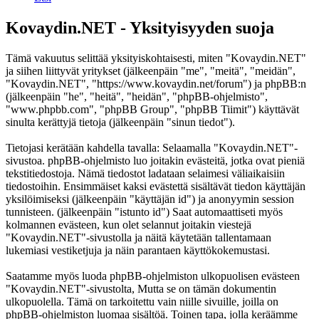
Kovaydin.NET - Yksityisyyden suoja
Tämä vakuutus selittää yksityiskohtaisesti, miten "Kovaydin.NET"
ja siihen liittyvät yritykset (jälkeenpäin "me", "meitä", "meidän",
"Kovaydin.NET", "https://www.kovaydin.net/forum") ja phpBB:n
(jälkeenpäin "he", "heitä", "heidän", "phpBB-ohjelmisto",
"www.phpbb.com", "phpBB Group", "phpBB Tiimit") käyttävät
sinulta kerättyjä tietoja (jälkeenpäin "sinun tiedot").
Tietojasi kerätään kahdella tavalla: Selaamalla "Kovaydin.NET"-
sivustoa. phpBB-ohjelmisto luo joitakin evästeitä, jotka ovat pieniä
tekstitiedostoja. Nämä tiedostot ladataan selaimesi väliaikaisiin
tiedostoihin. Ensimmäiset kaksi evästettä sisältävät tiedon käyttäjän
yksilöimiseksi (jälkeenpäin "käyttäjän id") ja anonyymin session
tunnisteen. (jälkeenpäin "istunto id") Saat automaattiseti myös
kolmannen evästeen, kun olet selannut joitakin viestejä
"Kovaydin.NET"-sivustolla ja näitä käytetään tallentamaan
lukemiasi vestiketjuja ja näin parantaen käyttökokemustasi.
Saatamme myös luoda phpBB-ohjelmiston ulkopuolisen evästeen
"Kovaydin.NET"-sivustolta, Mutta se on tämän dokumentin
ulkopuolella. Tämä on tarkoitettu vain niille sivuille, joilla on
phpBB-ohjelmiston luomaa sisältöä. Toinen tapa, jolla keräämme