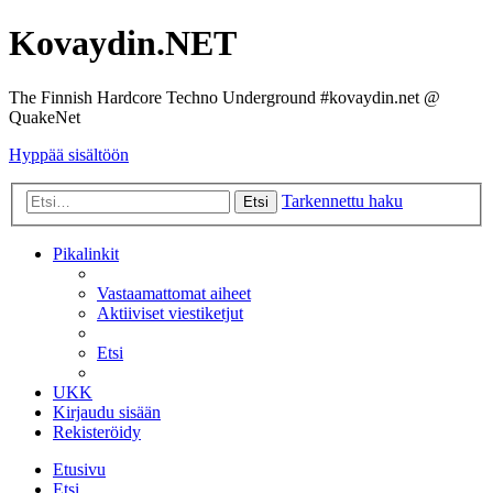
Kovaydin.NET
The Finnish Hardcore Techno Underground #kovaydin.net @
QuakeNet
Hyppää sisältöön
Tarkennettu haku
Etsi
Pikalinkit
Vastaamattomat aiheet
Aktiiviset viestiketjut
Etsi
UKK
Kirjaudu sisään
Rekisteröidy
Etusivu
Etsi