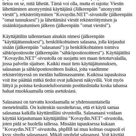
tietoa on se, mitä lähetät. Tämä voi olla, mutta ei rajoita: Viestin
lähettäminen anonyyminä käyttäjänä (Jälkeenpäin "anonyymit
viestit"), rekisteröityminen "Kovaydin.NET"-sivustolle (jälkeenpäin
"omat tunnuksesi") ja lähettämäsi viestit rekisteröitymisen ja
sisäänkirjautumisen jälkeen (jälkeenpäin "omat viestisi").
Käyttäjätiliin tallennetaan ainakin nimesi (jälkeenpäin
"käyttäjätunnuksesi"), henkilökohtainen salasana, jolla kirjaudut
sisään (jälkeenpäin "salasanasi") ja henkilökohtainen toimiva
sähköpostiosoite (jälkeenpäin "sähköpostiosoitteesi"). Käyttäjätilisi
"Kovaydin.NET"-sivustolla on suojattu sen maan tietoturvalailla,
jossa palvelin sijaitsee. Kaikki muut tieto käyttäjätunnuksen,
salasanan ja sähköpostiosoitteen lisäksi, joita vaadimme
rekisteröityessä on meidän hallinnassamme. Kaikissa tapauksissa
voit itse päättää mitkä tiedot ovat julkisesti näkyvillä. Voit myös
liittyä ja poistua keskustelufoorumin postituslistalta koska tahansa
haluat muokkaamalla omia asetuksiasi.
Salasanasi on turvattu koodaamalla se yhdensuuntaisella
menetelmällä. On kuitenkin suositeltavaa, että et käytä samaa
salasanaa kaikilla käyttämilläsi sivustoilla. Salasanaasi voidaan
käyttää kirjautumaan käyttäjätiliisi "Kovaydin.NET"-sivustolla,
joten pidä se huolella tallessa. Missään tapauksessa kukaan
"Kovaydin.NET"-sivustolta, phpBB tai muu kolmas osapuoli ei
kysy sinulta salasanaasi. Mikäli unohdat salasanasi. Voit käyttää