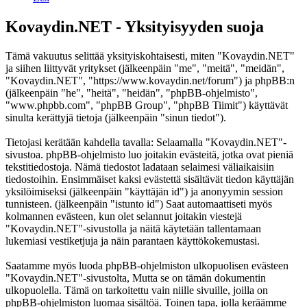
Kovaydin.NET - Yksityisyyden suoja
Tämä vakuutus selittää yksityiskohtaisesti, miten "Kovaydin.NET"
ja siihen liittyvät yritykset (jälkeenpäin "me", "meitä", "meidän",
"Kovaydin.NET", "https://www.kovaydin.net/forum") ja phpBB:n
(jälkeenpäin "he", "heitä", "heidän", "phpBB-ohjelmisto",
"www.phpbb.com", "phpBB Group", "phpBB Tiimit") käyttävät
sinulta kerättyjä tietoja (jälkeenpäin "sinun tiedot").
Tietojasi kerätään kahdella tavalla: Selaamalla "Kovaydin.NET"-
sivustoa. phpBB-ohjelmisto luo joitakin evästeitä, jotka ovat pieniä
tekstitiedostoja. Nämä tiedostot ladataan selaimesi väliaikaisiin
tiedostoihin. Ensimmäiset kaksi evästettä sisältävät tiedon käyttäjän
yksilöimiseksi (jälkeenpäin "käyttäjän id") ja anonyymin session
tunnisteen. (jälkeenpäin "istunto id") Saat automaattiseti myös
kolmannen evästeen, kun olet selannut joitakin viestejä
"Kovaydin.NET"-sivustolla ja näitä käytetään tallentamaan
lukemiasi vestiketjuja ja näin parantaen käyttökokemustasi.
Saatamme myös luoda phpBB-ohjelmiston ulkopuolisen evästeen
"Kovaydin.NET"-sivustolta, Mutta se on tämän dokumentin
ulkopuolella. Tämä on tarkoitettu vain niille sivuille, joilla on
phpBB-ohjelmiston luomaa sisältöä. Toinen tapa, jolla keräämme