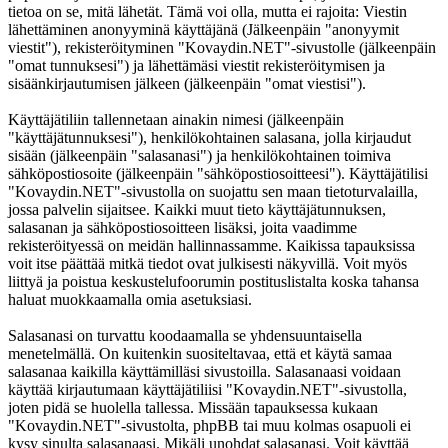
tietoa on se, mitä lähetät. Tämä voi olla, mutta ei rajoita: Viestin
lähettäminen anonyyminä käyttäjänä (Jälkeenpäin "anonyymit
viestit"), rekisteröityminen "Kovaydin.NET"-sivustolle (jälkeenpäin
"omat tunnuksesi") ja lähettämäsi viestit rekisteröitymisen ja
sisäänkirjautumisen jälkeen (jälkeenpäin "omat viestisi").
Käyttäjätiliin tallennetaan ainakin nimesi (jälkeenpäin
"käyttäjätunnuksesi"), henkilökohtainen salasana, jolla kirjaudut
sisään (jälkeenpäin "salasanasi") ja henkilökohtainen toimiva
sähköpostiosoite (jälkeenpäin "sähköpostiosoitteesi"). Käyttäjätilisi
"Kovaydin.NET"-sivustolla on suojattu sen maan tietoturvalailla,
jossa palvelin sijaitsee. Kaikki muut tieto käyttäjätunnuksen,
salasanan ja sähköpostiosoitteen lisäksi, joita vaadimme
rekisteröityessä on meidän hallinnassamme. Kaikissa tapauksissa
voit itse päättää mitkä tiedot ovat julkisesti näkyvillä. Voit myös
liittyä ja poistua keskustelufoorumin postituslistalta koska tahansa
haluat muokkaamalla omia asetuksiasi.
Salasanasi on turvattu koodaamalla se yhdensuuntaisella
menetelmällä. On kuitenkin suositeltavaa, että et käytä samaa
salasanaa kaikilla käyttämilläsi sivustoilla. Salasanaasi voidaan
käyttää kirjautumaan käyttäjätiliisi "Kovaydin.NET"-sivustolla,
joten pidä se huolella tallessa. Missään tapauksessa kukaan
"Kovaydin.NET"-sivustolta, phpBB tai muu kolmas osapuoli ei
kysy sinulta salasanaasi. Mikäli unohdat salasanasi. Voit käyttää