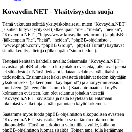
Kovaydin.NET - Yksityisyyden suoja
Tämä vakuutus selittää yksityiskohtaisesti, miten "Kovaydin.NET"
ja siihen liittyvät yritykset (jälkeenpäin "me", "meitä", "meidän",
"Kovaydin.NET", "https://www.kovaydin.net/forum") ja phpBB:n
(jälkeenpäin "he", "heitä", "heidän", "phpBB-ohjelmisto",
"www.phpbb.com", "phpBB Group", "phpBB Tiimit") käyttävät
sinulta kerättyjä tietoja (jälkeenpäin "sinun tiedot").
Tietojasi kerätään kahdella tavalla: Selaamalla "Kovaydin.NET"-
sivustoa. phpBB-ohjelmisto luo joitakin evästeitä, jotka ovat pieniä
tekstitiedostoja. Nämä tiedostot ladataan selaimesi väliaikaisiin
tiedostoihin. Ensimmäiset kaksi evästettä sisältävät tiedon käyttäjän
yksilöimiseksi (jälkeenpäin "käyttäjän id") ja anonyymin session
tunnisteen. (jälkeenpäin "istunto id") Saat automaattiseti myös
kolmannen evästeen, kun olet selannut joitakin viestejä
"Kovaydin.NET"-sivustolla ja näitä käytetään tallentamaan
lukemiasi vestiketjuja ja näin parantaen käyttökokemustasi.
Saatamme myös luoda phpBB-ohjelmiston ulkopuolisen evästeen
"Kovaydin.NET"-sivustolta, Mutta se on tämän dokumentin
ulkopuolella. Tämä on tarkoitettu vain niille sivuille, joilla on
phpBB-ohjelmiston luomaa sisältöä. Toinen tapa, jolla keräämme