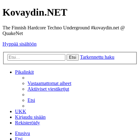
Kovaydin.NET
The Finnish Hardcore Techno Underground #kovaydin.net @
QuakeNet
Hyppää sisältöön
Tarkennettu haku
Etsi
Pikalinkit
Vastaamattomat aiheet
Aktiiviset viestiketjut
Etsi
UKK
Kirjaudu sisään
Rekisteröidy
Etusivu
Etsi