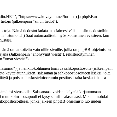
vaydin.NET", "https://www.kovaydin.net/forum") ja phpBB:n
etoja (jälkeenpäin "sinun tiedot").
stoja. Nämä tiedostot ladataan selaimesi väliaikaisiin tiedostoihin.
päin "istunto id") Saat automaattiseti myös kolmannen evästeen, kun
mustasi.
 on tarkoitettu vain niille sivuille, joilla on phpBB-ohjelmiston
täjänä (Jälkeenpäin "anonyymit viestit"), rekisteröityminen
n "omat viestisi").
salasanasi") ja henkilökohtainen toimiva sähköpostiosoite (jälkeenpäin
eto käyttäjätunnuksen, salasanan ja sähköpostiosoitteen lisäksi, joita
ittyä ja poistua keskustelufoorumin postituslistalta koska tahansa
ämilläsi sivustoilla. Salasanaasi voidaan käyttää kirjautumaan
i muu kolmas osapuoli ei kysy sinulta salasanaasi. Mikäli unohdat
hköpostiosoitteesi, jonka jälkeen phpBB-ohjelmisto luo uuden