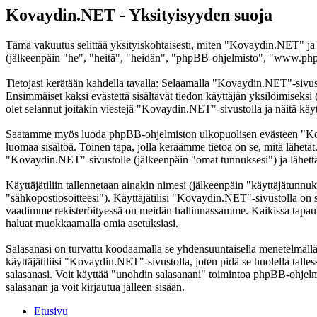
Kovaydin.NET - Yksityisyyden suoja
Tämä vakuutus selittää yksityiskohtaisesti, miten "Kovaydin.NET" ja
(jälkeenpäin "he", "heitä", "heidän", "phpBB-ohjelmisto", "www.phpb
Tietojasi kerätään kahdella tavalla: Selaamalla "Kovaydin.NET"-sivustoa
Ensimmäiset kaksi evästettä sisältävät tiedon käyttäjän yksilöimiseksi
olet selannut joitakin viestejä "Kovaydin.NET"-sivustolla ja näitä käy
Saatamme myös luoda phpBB-ohjelmiston ulkopuolisen evästeen "Kovay
luomaa sisältöä. Toinen tapa, jolla keräämme tietoa on se, mitä lähetä
"Kovaydin.NET"-sivustolle (jälkeenpäin "omat tunnuksesi") ja lähettämä
Käyttäjätiliin tallennetaan ainakin nimesi (jälkeenpäin "käyttäjätunnuk
"sähköpostiosoitteesi"). Käyttäjätilisi "Kovaydin.NET"-sivustolla on suo
vaadimme rekisteröityessä on meidän hallinnassamme. Kaikissa tapauksiss
haluat muokkaamalla omia asetuksiasi.
Salasanasi on turvattu koodaamalla se yhdensuuntaisella menetelmällä. 
käyttäjätiliisi "Kovaydin.NET"-sivustolla, joten pidä se huolella ta
salasanasi. Voit käyttää "unohdin salasanani" toimintoa phpBB-ohjel
salasanan ja voit kirjautua jälleen sisään.
Etusivu