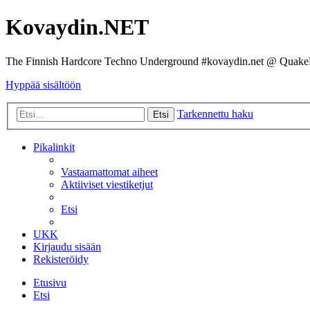
Kovaydin.NET
The Finnish Hardcore Techno Underground #kovaydin.net @ Quake
Hyppää sisältöön
Tarkennettu haku
Etsi
Pikalinkit
Vastaamattomat aiheet
Aktiiviset viestiketjut
Etsi
UKK
Kirjaudu sisään
Rekisteröidy
Etusivu
Etsi