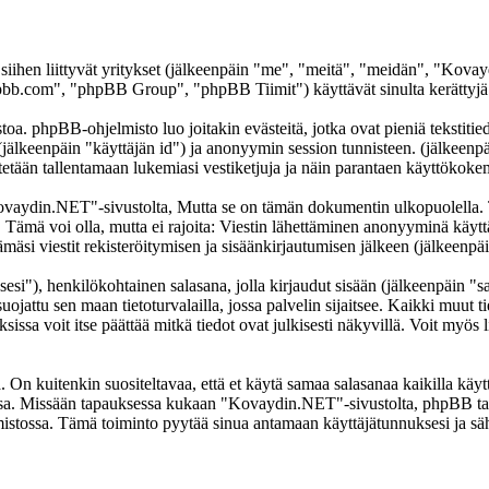
 siihen liittyvät yritykset (jälkeenpäin "me", "meitä", "meidän", "Ko
b.com", "phpBB Group", "phpBB Tiimit") käyttävät sinulta kerättyjä ti
. phpBB-ohjelmisto luo joitakin evästeitä, jotka ovat pieniä tekstitiedo
 (jälkeenpäin "käyttäjän id") ja anonyymin session tunnisteen. (jälkeen
tetään tallentamaan lukemiasi vestiketjuja ja näin parantaen käyttökoke
din.NET"-sivustolta, Mutta se on tämän dokumentin ulkopuolella. Tämä
t. Tämä voi olla, mutta ei rajoita: Viestin lähettäminen anonyyminä käyt
si viestit rekisteröitymisen ja sisäänkirjautumisen jälkeen (jälkeenpäi
sesi"), henkilökohtainen salasana, jolla kirjaudut sisään (jälkeenpäin "
jattu sen maan tietoturvalailla, jossa palvelin sijaitsee. Kaikki muut ti
a voit itse päättää mitkä tiedot ovat julkisesti näkyvillä. Voit myös li
On kuitenkin suositeltavaa, että et käytä samaa salasanaa kaikilla käytt
llessa. Missään tapauksessa kukaan "Kovaydin.NET"-sivustolta, phpBB ta
mistossa. Tämä toiminto pyytää sinua antamaan käyttäjätunnuksesi ja sä