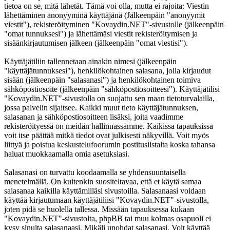
tietoa on se, mitä lähetät. Tämä voi olla, mutta ei rajoita: Viestin
lähettäminen anonyyminä käyttäjänä (Jälkeenpäin "anonyymit
viestit"), rekisteröityminen "Kovaydin.NET"-sivustolle (jälkeenpäin
"omat tunnuksesi") ja lähettämäsi viestit rekisteröitymisen ja
sisäänkirjautumisen jälkeen (jälkeenpäin "omat viestisi").
Käyttäjätiliin tallennetaan ainakin nimesi (jälkeenpäin
"käyttäjätunnuksesi"), henkilökohtainen salasana, jolla kirjaudut
sisään (jälkeenpäin "salasanasi") ja henkilökohtainen toimiva
sähköpostiosoite (jälkeenpäin "sähköpostiosoitteesi"). Käyttäjätilisi
"Kovaydin.NET"-sivustolla on suojattu sen maan tietoturvalailla,
jossa palvelin sijaitsee. Kaikki muut tieto käyttäjätunnuksen,
salasanan ja sähköpostiosoitteen lisäksi, joita vaadimme
rekisteröityessä on meidän hallinnassamme. Kaikissa tapauksissa
voit itse päättää mitkä tiedot ovat julkisesti näkyvillä. Voit myös
liittyä ja poistua keskustelufoorumin postituslistalta koska tahansa
haluat muokkaamalla omia asetuksiasi.
Salasanasi on turvattu koodaamalla se yhdensuuntaisella
menetelmällä. On kuitenkin suositeltavaa, että et käytä samaa
salasanaa kaikilla käyttämilläsi sivustoilla. Salasanaasi voidaan
käyttää kirjautumaan käyttäjätiliisi "Kovaydin.NET"-sivustolla,
joten pidä se huolella tallessa. Missään tapauksessa kukaan
"Kovaydin.NET"-sivustolta, phpBB tai muu kolmas osapuoli ei
kysy sinulta salasanaasi. Mikäli unohdat salasanasi. Voit käyttää