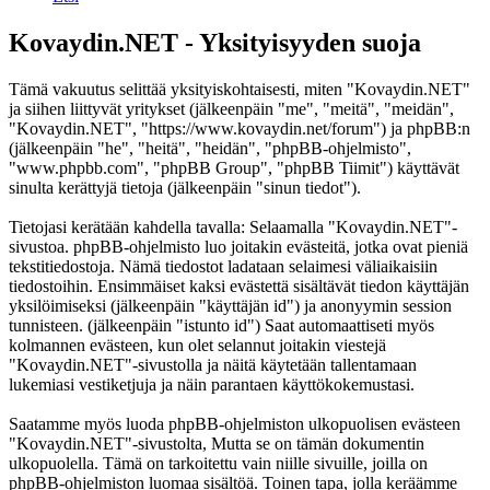
Kovaydin.NET - Yksityisyyden suoja
Tämä vakuutus selittää yksityiskohtaisesti, miten "Kovaydin.NET"
ja siihen liittyvät yritykset (jälkeenpäin "me", "meitä", "meidän",
"Kovaydin.NET", "https://www.kovaydin.net/forum") ja phpBB:n
(jälkeenpäin "he", "heitä", "heidän", "phpBB-ohjelmisto",
"www.phpbb.com", "phpBB Group", "phpBB Tiimit") käyttävät
sinulta kerättyjä tietoja (jälkeenpäin "sinun tiedot").
Tietojasi kerätään kahdella tavalla: Selaamalla "Kovaydin.NET"-
sivustoa. phpBB-ohjelmisto luo joitakin evästeitä, jotka ovat pieniä
tekstitiedostoja. Nämä tiedostot ladataan selaimesi väliaikaisiin
tiedostoihin. Ensimmäiset kaksi evästettä sisältävät tiedon käyttäjän
yksilöimiseksi (jälkeenpäin "käyttäjän id") ja anonyymin session
tunnisteen. (jälkeenpäin "istunto id") Saat automaattiseti myös
kolmannen evästeen, kun olet selannut joitakin viestejä
"Kovaydin.NET"-sivustolla ja näitä käytetään tallentamaan
lukemiasi vestiketjuja ja näin parantaen käyttökokemustasi.
Saatamme myös luoda phpBB-ohjelmiston ulkopuolisen evästeen
"Kovaydin.NET"-sivustolta, Mutta se on tämän dokumentin
ulkopuolella. Tämä on tarkoitettu vain niille sivuille, joilla on
phpBB-ohjelmiston luomaa sisältöä. Toinen tapa, jolla keräämme