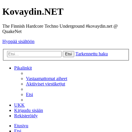
Kovaydin.NET
The Finnish Hardcore Techno Underground #kovaydin.net @
QuakeNet
Hyppää sisältöön
Tarkennettu haku
Etsi
Pikalinkit
Vastaamattomat aiheet
Aktiiviset viestiketjut
Etsi
UKK
Kirjaudu sisään
Rekisteröidy
Etusivu
Etsi