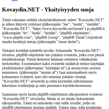
Kovaydin.NET - Yksityisyyden suoja
Tämä vakuutus selittää yksityiskohtaisesti, miten "Kovaydin.NET"
ja siihen liittyvät yritykset (jälkeenpäin "me", "meitä", "meidän",
"Kovaydin.NET", "https://www.kovaydin.net/forum") ja phpBB:n
(jälkeenpäin "he", "heitä", "heidän", "phpBB-ohjelmisto",
"www.phpbb.com", "phpBB Group", "phpBB Tiimit") käyttävät
sinulta kerättyjä tietoja (jälkeenpäin "sinun tiedot").
Tietojasi kerätään kahdella tavalla: Selaamalla "Kovaydin.NET"-
sivustoa. phpBB-ohjelmisto luo joitakin evästeitä, jotka ovat pieniä
tekstitiedostoja. Nämä tiedostot ladataan selaimesi väliaikaisiin
tiedostoihin. Ensimmäiset kaksi evästettä sisältävät tiedon käyttäjän
yksilöimiseksi (jälkeenpäin "käyttäjän id") ja anonyymin session
tunnisteen. (jälkeenpäin "istunto id") Saat automaattiseti myös
kolmannen evästeen, kun olet selannut joitakin viestejä
"Kovaydin.NET"-sivustolla ja näitä käytetään tallentamaan
lukemiasi vestiketjuja ja näin parantaen käyttökokemustasi.
Saatamme myös luoda phpBB-ohjelmiston ulkopuolisen evästeen
"Kovaydin.NET"-sivustolta, Mutta se on tämän dokumentin
ulkopuolella. Tämä on tarkoitettu vain niille sivuille, joilla on
phpBB-ohjelmiston luomaa sisältöä. Toinen tapa, jolla keräämme