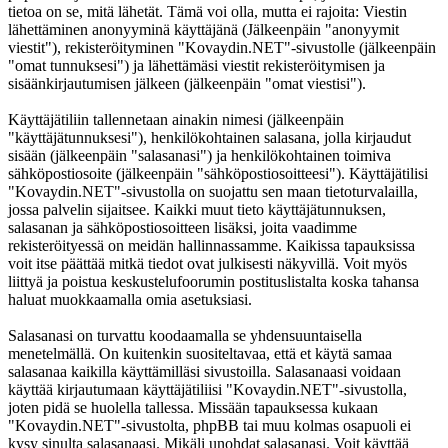
tietoa on se, mitä lähetät. Tämä voi olla, mutta ei rajoita: Viestin
lähettäminen anonyyminä käyttäjänä (Jälkeenpäin "anonyymit
viestit"), rekisteröityminen "Kovaydin.NET"-sivustolle (jälkeenpäin
"omat tunnuksesi") ja lähettämäsi viestit rekisteröitymisen ja
sisäänkirjautumisen jälkeen (jälkeenpäin "omat viestisi").
Käyttäjätiliin tallennetaan ainakin nimesi (jälkeenpäin
"käyttäjätunnuksesi"), henkilökohtainen salasana, jolla kirjaudut
sisään (jälkeenpäin "salasanasi") ja henkilökohtainen toimiva
sähköpostiosoite (jälkeenpäin "sähköpostiosoitteesi"). Käyttäjätilisi
"Kovaydin.NET"-sivustolla on suojattu sen maan tietoturvalailla,
jossa palvelin sijaitsee. Kaikki muut tieto käyttäjätunnuksen,
salasanan ja sähköpostiosoitteen lisäksi, joita vaadimme
rekisteröityessä on meidän hallinnassamme. Kaikissa tapauksissa
voit itse päättää mitkä tiedot ovat julkisesti näkyvillä. Voit myös
liittyä ja poistua keskustelufoorumin postituslistalta koska tahansa
haluat muokkaamalla omia asetuksiasi.
Salasanasi on turvattu koodaamalla se yhdensuuntaisella
menetelmällä. On kuitenkin suositeltavaa, että et käytä samaa
salasanaa kaikilla käyttämilläsi sivustoilla. Salasanaasi voidaan
käyttää kirjautumaan käyttäjätiliisi "Kovaydin.NET"-sivustolla,
joten pidä se huolella tallessa. Missään tapauksessa kukaan
"Kovaydin.NET"-sivustolta, phpBB tai muu kolmas osapuoli ei
kysy sinulta salasanaasi. Mikäli unohdat salasanasi. Voit käyttää