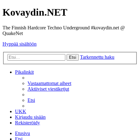
Kovaydin.NET
The Finnish Hardcore Techno Underground #kovaydin.net @
QuakeNet
Hyppää sisältöön
Tarkennettu haku
Etsi
Pikalinkit
Vastaamattomat aiheet
Aktiiviset viestiketjut
Etsi
UKK
Kirjaudu sisään
Rekisteröidy
Etusivu
Etsi