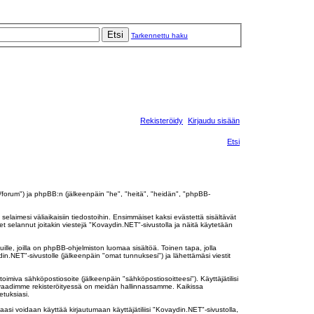
Etsi
Tarkennettu haku
Rekisteröidy
Kirjaudu sisään
Etsi
t/forum") ja phpBB:n (jälkeenpäin "he", "heitä", "heidän", "phpBB-
elaimesi väliaikaisiin tiedostoihin. Ensimmäiset kaksi evästettä sisältävät
t selannut joitakin viestejä "Kovaydin.NET"-sivustolla ja näitä käytetään
le, joilla on phpBB-ohjelmiston luomaa sisältöä. Toinen tapa, jolla
in.NET"-sivustolle (jälkeenpäin "omat tunnuksesi") ja lähettämäsi viestit
toimiva sähköpostiosoite (jälkeenpäin "sähköpostiosoitteesi"). Käyttäjätilisi
ita vaadimme rekisteröityessä on meidän hallinnassamme. Kaikissa
etuksiasi.
asi voidaan käyttää kirjautumaan käyttäjätiliisi "Kovaydin.NET"-sivustolla,