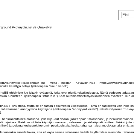
rground #kovaydin.net @ QuakeNet
 liittyvät yritykset (jälkeenpäin "me", "meitä", "meidän", "Kovaydin.NET", "https://www.kovaydin.ne
lta kerättyjä tietoja (jälkeenpäin "sinun tiedot").
pBB-ohjelmisto luo joitakin evästeitä, jotka ovat pieniä tekstitiedostoja. Nämä tiedostot ladataan s
session tunnisteen. (jälkeenpäin "istunto id") Saat automaattiseti myös kolmannen evästeen, kun ole
"-sivustolta, Mutta se on tämän dokumentin ulkopuolella. Tämä on tarkoitettu vain niille sivuil
in lähettäminen anonyyminä käyttäjänä (Jälkeenpäin "anonyymit viestit"), rekisteröityminen "Kovayd
).
), henkilökohtainen salasana, jolla kirjaudut sisään (jälkeenpäin "salasanasi") ja henkilökohtainen 
velin sijaitsee. Kaikki muut tieto käyttäjätunnuksen, salasanan ja sähköpostiosoitteen lisäksi, jo
yös liittyä ja poistua keskustelufoorumin postituslistalta koska tahansa haluat muokkaamalla omia as
uitenkin suositeltavaa, että et käytä samaa salasanaa kaikilla käyttämilläsi sivustoilla. Salasana