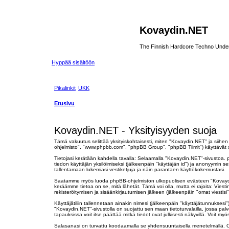
Kovaydin.NET
The Finnish Hardcore Techno Unde
Hyppää sisältöön
Pikalinkit
UKK
Etusivu
Kovaydin.NET - Yksityisyyden suoja
Tämä vakuutus selittää yksityiskohtaisesti, miten "Kovaydin.NET" ja siihen
ohjelmisto", "www.phpbb.com", "phpBB Group", "phpBB Tiimit") käyttävät sinu
Tietojasi kerätään kahdella tavalla: Selaamalla "Kovaydin.NET"-sivustoa. ph
tiedon käyttäjän yksilöimiseksi (jälkeenpäin "käyttäjän id") ja anonyymin 
tallentamaan lukemiasi vestiketjuja ja näin parantaen käyttökokemustasi.
Saatamme myös luoda phpBB-ohjelmiston ulkopuolisen evästeen "Kovaydin.NET
keräämme tietoa on se, mitä lähetät. Tämä voi olla, mutta ei rajoita: Viest
rekisteröitymisen ja sisäänkirjautumisen jälkeen (jälkeenpäin "omat viestisi"
Käyttäjätiliin tallennetaan ainakin nimesi (jälkeenpäin "käyttäjätunnuksesi"
"Kovaydin.NET"-sivustolla on suojattu sen maan tietoturvalailla, jossa pal
tapauksissa voit itse päättää mitkä tiedot ovat julkisesti näkyvillä. Voit m
Salasanasi on turvattu koodaamalla se yhdensuuntaisella menetelmällä. On k