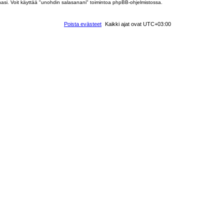
nasi. Voit käyttää "unohdin salasanani" toimintoa phpBB-ohjelmistossa.
Poista evästeet
Kaikki ajat ovat
UTC+03:00