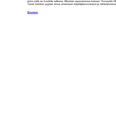
joten pidä se huolella tallessa. Missään tapauksessa kukaan "Kovaydin.NE
Tämä toiminto pyytää sinua antamaan käyttäjätunnuksesi ja sähköpostiosoit
Etusivu