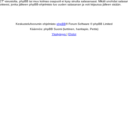
T"-sivustolta, phpBB tai muu kolmas osapuoli ei kysy sinulta salasanaasi. Mikäli unohdat salasa
teesi, jonka jälkeen phpBB-ohjelmisto luo uuden salasanan ja voit kirjautua jälleen sisään.
Keskustelufoorumin ohjelmisto
phpBB
® Forum Software © phpBB Limited
Käännös: phpBB Suomi (lurttinen, harritapio, Pettis)
Yksityisyys
|
Ehdot