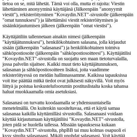
tietoa on se, mitä lähetät. Tämä voi olla, mutta ei rajoita: Viestin
lähettäminen anonyyminä käyttäjänä (Jälkeenpäin "anonyymit
viestit"), rekisteröityminen "Kovaydin.NET"-sivustolle (jälkeenpäin
"omat tunnuksesi") ja lähettämäsi viestit rekisteröitymisen ja
sisäänkirjautumisen jälkeen (jälkeenpäin "omat viestisi").
Käyttäjätiliin tallennetaan ainakin nimesi (jälkeenpäin
"käyttäjätunnuksesi"), henkilökohtainen salasana, jolla kirjaudut
sisään (jälkeenpäin "salasanasi") ja henkilökohtainen toimiva
sähköpostiosoite (jälkeenpäin "sähköpostiosoitteesi"). Käyttäjätilisi
"Kovaydin.NET"-sivustolla on suojattu sen maan tietoturvalailla,
jossa palvelin sijaitsee. Kaikki muut tieto käyttäjätunnuksen,
salasanan ja sähköpostiosoitteen lisäksi, joita vaadimme
rekisteröityessä on meidän hallinnassamme. Kaikissa tapauksissa
voit itse päättää mitkä tiedot ovat julkisesti näkyvillä. Voit myös
liittyä ja poistua keskustelufoorumin postituslistalta koska tahansa
haluat muokkaamalla omia asetuksiasi.
Salasanasi on turvattu koodaamalla se yhdensuuntaisella
menetelmällä. On kuitenkin suositeltavaa, että et käytä samaa
salasanaa kaikilla käyttämilläsi sivustoilla. Salasanaasi voidaan
käyttää kirjautumaan käyttäjätiliisi "Kovaydin.NET"-sivustolla,
joten pidä se huolella tallessa. Missään tapauksessa kukaan
"Kovaydin.NET"-sivustolta, phpBB tai muu kolmas osapuoli ei
kysy sinulta salasanaasi. Mikäli unohdat salasanasi. Voit käyttää