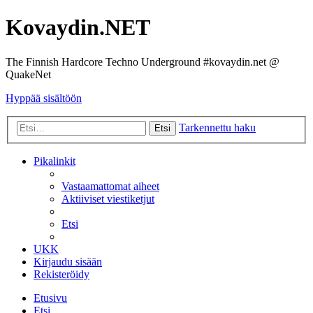
Kovaydin.NET
The Finnish Hardcore Techno Underground #kovaydin.net @
QuakeNet
Hyppää sisältöön
Tarkennettu haku
Etsi
Pikalinkit
Vastaamattomat aiheet
Aktiiviset viestiketjut
Etsi
UKK
Kirjaudu sisään
Rekisteröidy
Etusivu
Etsi