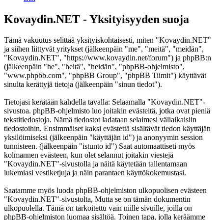
Kovaydin.NET - Yksityisyyden suoja
Tämä vakuutus selittää yksityiskohtaisesti, miten "Kovaydin.NET"
ja siihen liittyvät yritykset (jälkeenpäin "me", "meitä", "meidän",
"Kovaydin.NET", "https://www.kovaydin.net/forum") ja phpBB:n
(jälkeenpäin "he", "heitä", "heidän", "phpBB-ohjelmisto",
"www.phpbb.com", "phpBB Group", "phpBB Tiimit") käyttävät
sinulta kerättyjä tietoja (jälkeenpäin "sinun tiedot").
Tietojasi kerätään kahdella tavalla: Selaamalla "Kovaydin.NET"-
sivustoa. phpBB-ohjelmisto luo joitakin evästeitä, jotka ovat pieniä
tekstitiedostoja. Nämä tiedostot ladataan selaimesi väliaikaisiin
tiedostoihin. Ensimmäiset kaksi evästettä sisältävät tiedon käyttäjän
yksilöimiseksi (jälkeenpäin "käyttäjän id") ja anonyymin session
tunnisteen. (jälkeenpäin "istunto id") Saat automaattiseti myös
kolmannen evästeen, kun olet selannut joitakin viestejä
"Kovaydin.NET"-sivustolla ja näitä käytetään tallentamaan
lukemiasi vestiketjuja ja näin parantaen käyttökokemustasi.
Saatamme myös luoda phpBB-ohjelmiston ulkopuolisen evästeen
"Kovaydin.NET"-sivustolta, Mutta se on tämän dokumentin
ulkopuolella. Tämä on tarkoitettu vain niille sivuille, joilla on
phpBB-ohjelmiston luomaa sisältöä. Toinen tapa, jolla keräämme