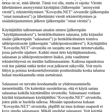
tietoa on se, mitä lähetät. Tämä voi olla, mutta ei rajoita: Viestin
lähettäminen anonyyminä käyttäjänä (Jälkeenpäin "anonyymit
viestit"), rekisteröityminen "Kovaydin.NET"-sivustolle (jälkeenpäin
"omat tunnuksesi") ja lähettämäsi viestit rekisteröitymisen ja
sisäänkirjautumisen jälkeen (jälkeenpäin "omat viestisi").
Käyttäjätiliin tallennetaan ainakin nimesi (jälkeenpäin
"käyttäjätunnuksesi"), henkilökohtainen salasana, jolla kirjaudut
sisään (jälkeenpäin "salasanasi") ja henkilökohtainen toimiva
sähköpostiosoite (jälkeenpäin "sähköpostiosoitteesi"). Käyttäjätilisi
"Kovaydin.NET"-sivustolla on suojattu sen maan tietoturvalailla,
jossa palvelin sijaitsee. Kaikki muut tieto käyttäjätunnuksen,
salasanan ja sähköpostiosoitteen lisäksi, joita vaadimme
rekisteröityessä on meidän hallinnassamme. Kaikissa tapauksissa
voit itse päättää mitkä tiedot ovat julkisesti näkyvillä. Voit myös
liittyä ja poistua keskustelufoorumin postituslistalta koska tahansa
haluat muokkaamalla omia asetuksiasi.
Salasanasi on turvattu koodaamalla se yhdensuuntaisella
menetelmällä. On kuitenkin suositeltavaa, että et käytä samaa
salasanaa kaikilla käyttämilläsi sivustoilla. Salasanaasi voidaan
käyttää kirjautumaan käyttäjätiliisi "Kovaydin.NET"-sivustolla,
joten pidä se huolella tallessa. Missään tapauksessa kukaan
"Kovaydin.NET"-sivustolta, phpBB tai muu kolmas osapuoli ei
kysy sinulta salasanaasi. Mikäli unohdat salasanasi. Voit käyttää