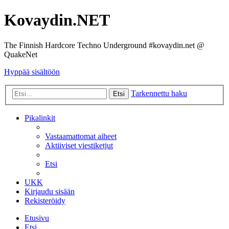
Kovaydin.NET
The Finnish Hardcore Techno Underground #kovaydin.net @
QuakeNet
Hyppää sisältöön
Tarkennettu haku
Etsi
Pikalinkit
Vastaamattomat aiheet
Aktiiviset viestiketjut
Etsi
UKK
Kirjaudu sisään
Rekisteröidy
Etusivu
Etsi