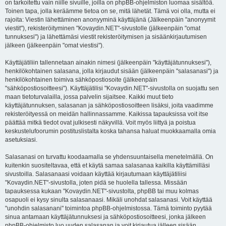
on tarkoitettu vain niille sivuille, joilla on phpBB-ohjelmiston luomaa sisältöä.
Toinen tapa, jolla keräämme tietoa on se, mitä lähetät. Tämä voi olla, mutta ei
rajoita: Viestin lähettäminen anonyyminä käyttäjänä (Jälkeenpäin "anonyymit
viestit"), rekisteröityminen "Kovaydin.NET"-sivustolle (jälkeenpäin "omat
tunnuksesi") ja lähettämäsi viestit rekisteröitymisen ja sisäänkirjautumisen
jälkeen (jälkeenpäin "omat viestisi").
Käyttäjätiliin tallennetaan ainakin nimesi (jälkeenpäin "käyttäjätunnuksesi"),
henkilökohtainen salasana, jolla kirjaudut sisään (jälkeenpäin "salasanasi") ja
henkilökohtainen toimiva sähköpostiosoite (jälkeenpäin
"sähköpostiosoitteesi"). Käyttäjätilisi "Kovaydin.NET"-sivustolla on suojattu sen
maan tietoturvalailla, jossa palvelin sijaitsee. Kaikki muut tieto
käyttäjätunnuksen, salasanan ja sähköpostiosoitteen lisäksi, joita vaadimme
rekisteröityessä on meidän hallinnassamme. Kaikissa tapauksissa voit itse
päättää mitkä tiedot ovat julkisesti näkyvillä. Voit myös liittyä ja poistua
keskustelufoorumin postituslistalta koska tahansa haluat muokkaamalla omia
asetuksiasi.
Salasanasi on turvattu koodaamalla se yhdensuuntaisella menetelmällä. On
kuitenkin suositeltavaa, että et käytä samaa salasanaa kaikilla käyttämilläsi
sivustoilla. Salasanaasi voidaan käyttää kirjautumaan käyttäjätiliisi
"Kovaydin.NET"-sivustolla, joten pidä se huolella tallessa. Missään
tapauksessa kukaan "Kovaydin.NET"-sivustolta, phpBB tai muu kolmas
osapuoli ei kysy sinulta salasanaasi. Mikäli unohdat salasanasi. Voit käyttää
"unohdin salasanani" toimintoa phpBB-ohjelmistossa. Tämä toiminto pyytää
sinua antamaan käyttäjätunnuksesi ja sähköpostiosoitteesi, jonka jälkeen
phpBB-ohjelmisto luo uuden salasanan ja voit kirjautua jälleen sisään.