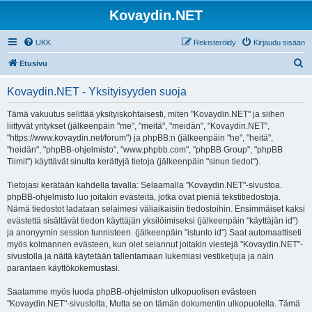
Kovaydin.NET
UKK
Rekisteröidy
Kirjaudu sisään
E
Etusivu
t
Kovaydin.NET - Yksityisyyden suoja
s
i
Tämä vakuutus selittää yksityiskohtaisesti, miten "Kovaydin.NET" ja siihen
liittyvät yritykset (jälkeenpäin "me", "meitä", "meidän", "Kovaydin.NET",
"https://www.kovaydin.net/forum") ja phpBB:n (jälkeenpäin "he", "heitä",
"heidän", "phpBB-ohjelmisto", "www.phpbb.com", "phpBB Group", "phpBB
Tiimit") käyttävät sinulta kerättyjä tietoja (jälkeenpäin "sinun tiedot").
Tietojasi kerätään kahdella tavalla: Selaamalla "Kovaydin.NET"-sivustoa.
phpBB-ohjelmisto luo joitakin evästeitä, jotka ovat pieniä tekstitiedostoja.
Nämä tiedostot ladataan selaimesi väliaikaisiin tiedostoihin. Ensimmäiset kaksi
evästettä sisältävät tiedon käyttäjän yksilöimiseksi (jälkeenpäin "käyttäjän id")
ja anonyymin session tunnisteen. (jälkeenpäin "istunto id") Saat automaattiseti
myös kolmannen evästeen, kun olet selannut joitakin viestejä "Kovaydin.NET"-
sivustolla ja näitä käytetään tallentamaan lukemiasi vestiketjuja ja näin
parantaen käyttökokemustasi.
Saatamme myös luoda phpBB-ohjelmiston ulkopuolisen evästeen
"Kovaydin.NET"-sivustolta, Mutta se on tämän dokumentin ulkopuolella. Tämä