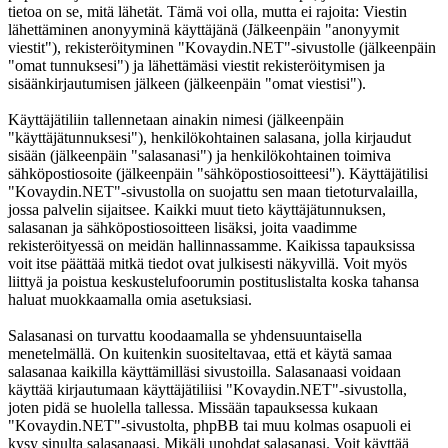
tietoa on se, mitä lähetät. Tämä voi olla, mutta ei rajoita: Viestin
lähettäminen anonyyminä käyttäjänä (Jälkeenpäin "anonyymit
viestit"), rekisteröityminen "Kovaydin.NET"-sivustolle (jälkeenpäin
"omat tunnuksesi") ja lähettämäsi viestit rekisteröitymisen ja
sisäänkirjautumisen jälkeen (jälkeenpäin "omat viestisi").
Käyttäjätiliin tallennetaan ainakin nimesi (jälkeenpäin
"käyttäjätunnuksesi"), henkilökohtainen salasana, jolla kirjaudut
sisään (jälkeenpäin "salasanasi") ja henkilökohtainen toimiva
sähköpostiosoite (jälkeenpäin "sähköpostiosoitteesi"). Käyttäjätilisi
"Kovaydin.NET"-sivustolla on suojattu sen maan tietoturvalailla,
jossa palvelin sijaitsee. Kaikki muut tieto käyttäjätunnuksen,
salasanan ja sähköpostiosoitteen lisäksi, joita vaadimme
rekisteröityessä on meidän hallinnassamme. Kaikissa tapauksissa
voit itse päättää mitkä tiedot ovat julkisesti näkyvillä. Voit myös
liittyä ja poistua keskustelufoorumin postituslistalta koska tahansa
haluat muokkaamalla omia asetuksiasi.
Salasanasi on turvattu koodaamalla se yhdensuuntaisella
menetelmällä. On kuitenkin suositeltavaa, että et käytä samaa
salasanaa kaikilla käyttämilläsi sivustoilla. Salasanaasi voidaan
käyttää kirjautumaan käyttäjätiliisi "Kovaydin.NET"-sivustolla,
joten pidä se huolella tallessa. Missään tapauksessa kukaan
"Kovaydin.NET"-sivustolta, phpBB tai muu kolmas osapuoli ei
kysy sinulta salasanaasi. Mikäli unohdat salasanasi. Voit käyttää