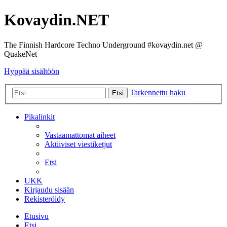
Kovaydin.NET
The Finnish Hardcore Techno Underground #kovaydin.net @
QuakeNet
Hyppää sisältöön
Tarkennettu haku
Etsi
Pikalinkit
Vastaamattomat aiheet
Aktiiviset viestiketjut
Etsi
UKK
Kirjaudu sisään
Rekisteröidy
Etusivu
Etsi