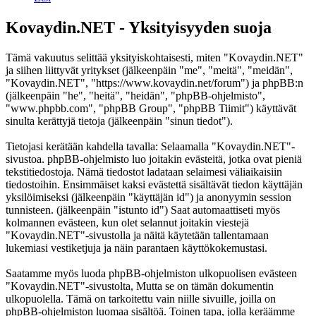
Kovaydin.NET - Yksityisyyden suoja
Tämä vakuutus selittää yksityiskohtaisesti, miten "Kovaydin.NET"
ja siihen liittyvät yritykset (jälkeenpäin "me", "meitä", "meidän",
"Kovaydin.NET", "https://www.kovaydin.net/forum") ja phpBB:n
(jälkeenpäin "he", "heitä", "heidän", "phpBB-ohjelmisto",
"www.phpbb.com", "phpBB Group", "phpBB Tiimit") käyttävät
sinulta kerättyjä tietoja (jälkeenpäin "sinun tiedot").
Tietojasi kerätään kahdella tavalla: Selaamalla "Kovaydin.NET"-
sivustoa. phpBB-ohjelmisto luo joitakin evästeitä, jotka ovat pieniä
tekstitiedostoja. Nämä tiedostot ladataan selaimesi väliaikaisiin
tiedostoihin. Ensimmäiset kaksi evästettä sisältävät tiedon käyttäjän
yksilöimiseksi (jälkeenpäin "käyttäjän id") ja anonyymin session
tunnisteen. (jälkeenpäin "istunto id") Saat automaattiseti myös
kolmannen evästeen, kun olet selannut joitakin viestejä
"Kovaydin.NET"-sivustolla ja näitä käytetään tallentamaan
lukemiasi vestiketjuja ja näin parantaen käyttökokemustasi.
Saatamme myös luoda phpBB-ohjelmiston ulkopuolisen evästeen
"Kovaydin.NET"-sivustolta, Mutta se on tämän dokumentin
ulkopuolella. Tämä on tarkoitettu vain niille sivuille, joilla on
phpBB-ohjelmiston luomaa sisältöä. Toinen tapa, jolla keräämme