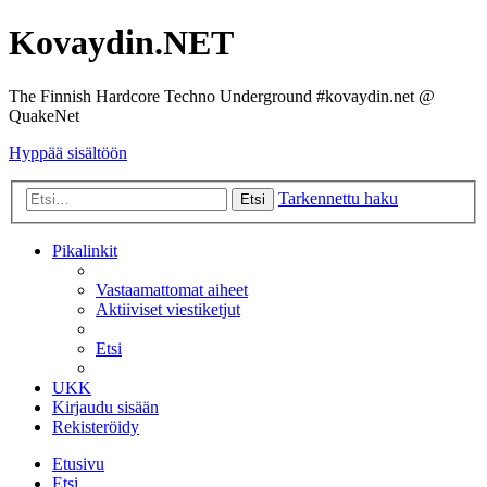
Kovaydin.NET
The Finnish Hardcore Techno Underground #kovaydin.net @
QuakeNet
Hyppää sisältöön
Tarkennettu haku
Etsi
Pikalinkit
Vastaamattomat aiheet
Aktiiviset viestiketjut
Etsi
UKK
Kirjaudu sisään
Rekisteröidy
Etusivu
Etsi