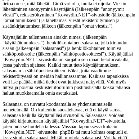
tietoa on se, mitä lähetät. Tämä voi olla, mutta ei rajoita: Viestin
lähettäminen anonyyminä käyttäjänä (Jälkeenpäin "anonyymit
viestit"), rekisteröityminen "Kovaydin.NET"-sivustolle (jälkeenpäin
"omat tunnuksesi") ja lähettämäsi viestit rekisteröitymisen ja
sisäänkirjautumisen jälkeen (jälkeenpäin "omat viestisi").
Käyttäjätiliin tallennetaan ainakin nimesi (jälkeenpäin
"käyttäjätunnuksesi"), henkilökohtainen salasana, jolla kirjaudut
sisään (jälkeenpäin "salasanasi") ja henkilökohtainen toimiva
sähköpostiosoite (jälkeenpäin "sähköpostiosoitteesi"). Käyttäjätilisi
"Kovaydin.NET"-sivustolla on suojattu sen maan tietoturvalailla,
jossa palvelin sijaitsee. Kaikki muut tieto käyttäjätunnuksen,
salasanan ja sähköpostiosoitteen lisäksi, joita vaadimme
rekisteröityessä on meidän hallinnassamme. Kaikissa tapauksissa
voit itse päättää mitkä tiedot ovat julkisesti näkyvillä. Voit myös
liittyä ja poistua keskustelufoorumin postituslistalta koska tahansa
haluat muokkaamalla omia asetuksiasi.
Salasanasi on turvattu koodaamalla se yhdensuuntaisella
menetelmällä. On kuitenkin suositeltavaa, että et käytä samaa
salasanaa kaikilla käyttämilläsi sivustoilla. Salasanaasi voidaan
käyttää kirjautumaan käyttäjätiliisi "Kovaydin.NET"-sivustolla,
joten pidä se huolella tallessa. Missään tapauksessa kukaan
"Kovaydin.NET"-sivustolta, phpBB tai muu kolmas osapuoli ei
kysy sinulta salasanaasi. Mikäli unohdat salasanasi. Voit käyttää