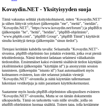
Kovaydin.NET - Yksityisyyden suoja
Tämä vakuutus selittää yksityiskohtaisesti, miten "Kovaydin.NET"
ja siihen liittyvät yritykset (jälkeenpäin "me", "meitä", "meidän",
"Kovaydin.NET", "https://www.kovaydin.net/forum") ja phpBB:n
(jälkeenpäin "he", "heitä", "heidän", "phpBB-ohjelmisto",
"www.phpbb.com", "phpBB Group", "phpBB Tiimit") käyttävät
sinulta kerättyjä tietoja (jälkeenpäin "sinun tiedot").
Tietojasi kerätään kahdella tavalla: Selaamalla "Kovaydin.NET"-
sivustoa. phpBB-ohjelmisto luo joitakin evästeitä, jotka ovat pieniä
tekstitiedostoja. Nämä tiedostot ladataan selaimesi väliaikaisiin
tiedostoihin. Ensimmäiset kaksi evästettä sisältävät tiedon käyttäjän
yksilöimiseksi (jälkeenpäin "käyttäjän id") ja anonyymin session
tunnisteen. (jälkeenpäin "istunto id") Saat automaattiseti myös
kolmannen evästeen, kun olet selannut joitakin viestejä
"Kovaydin.NET"-sivustolla ja näitä käytetään tallentamaan
lukemiasi vestiketjuja ja näin parantaen käyttökokemustasi.
Saatamme myös luoda phpBB-ohjelmiston ulkopuolisen evästeen
"Kovaydin.NET"-sivustolta, Mutta se on tämän dokumentin
ulkopuolella. Tämä on tarkoitettu vain niille sivuille, joilla on
phpBB-ohjelmiston luomaa sisältöä. Toinen tapa, jolla keräämme