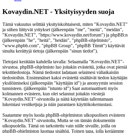
Kovaydin.NET - Yksityisyyden suoja
Tämä vakuutus selittää yksityiskohtaisesti, miten "Kovaydin.NET"
ja siihen liittyvät yritykset (jälkeenpäin "me", "meitä", "meidän",
"Kovaydin.NET", "https://www.kovaydin.net/forum") ja phpBB:n
(jälkeenpäin "he", "heitä", "heidän", "phpBB-ohjelmisto",
"www.phpbb.com", "phpBB Group", "phpBB Tiimit") käyttävät
sinulta kerättyjä tietoja (jälkeenpäin "sinun tiedot").
Tietojasi kerätään kahdella tavalla: Selaamalla "Kovaydin.NET"-
sivustoa. phpBB-ohjelmisto luo joitakin evästeitä, jotka ovat pieniä
tekstitiedostoja. Nämä tiedostot ladataan selaimesi väliaikaisiin
tiedostoihin. Ensimmäiset kaksi evästettä sisältävät tiedon käyttäjän
yksilöimiseksi (jälkeenpäin "käyttäjän id") ja anonyymin session
tunnisteen. (jälkeenpäin "istunto id") Saat automaattiseti myös
kolmannen evästeen, kun olet selannut joitakin viestejä
"Kovaydin.NET"-sivustolla ja näitä käytetään tallentamaan
lukemiasi vestiketjuja ja näin parantaen käyttökokemustasi.
Saatamme myös luoda phpBB-ohjelmiston ulkopuolisen evästeen
"Kovaydin.NET"-sivustolta, Mutta se on tämän dokumentin
ulkopuolella. Tämä on tarkoitettu vain niille sivuille, joilla on
phpBB-ohjelmiston luomaa sisältöä. Toinen tapa, jolla keräämme