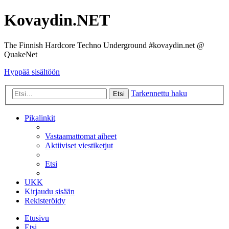
Kovaydin.NET
The Finnish Hardcore Techno Underground #kovaydin.net @
QuakeNet
Hyppää sisältöön
Tarkennettu haku
Etsi
Pikalinkit
Vastaamattomat aiheet
Aktiiviset viestiketjut
Etsi
UKK
Kirjaudu sisään
Rekisteröidy
Etusivu
Etsi