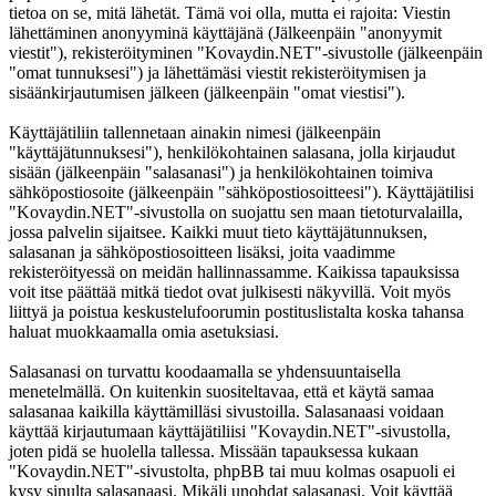
tietoa on se, mitä lähetät. Tämä voi olla, mutta ei rajoita: Viestin
lähettäminen anonyyminä käyttäjänä (Jälkeenpäin "anonyymit
viestit"), rekisteröityminen "Kovaydin.NET"-sivustolle (jälkeenpäin
"omat tunnuksesi") ja lähettämäsi viestit rekisteröitymisen ja
sisäänkirjautumisen jälkeen (jälkeenpäin "omat viestisi").
Käyttäjätiliin tallennetaan ainakin nimesi (jälkeenpäin
"käyttäjätunnuksesi"), henkilökohtainen salasana, jolla kirjaudut
sisään (jälkeenpäin "salasanasi") ja henkilökohtainen toimiva
sähköpostiosoite (jälkeenpäin "sähköpostiosoitteesi"). Käyttäjätilisi
"Kovaydin.NET"-sivustolla on suojattu sen maan tietoturvalailla,
jossa palvelin sijaitsee. Kaikki muut tieto käyttäjätunnuksen,
salasanan ja sähköpostiosoitteen lisäksi, joita vaadimme
rekisteröityessä on meidän hallinnassamme. Kaikissa tapauksissa
voit itse päättää mitkä tiedot ovat julkisesti näkyvillä. Voit myös
liittyä ja poistua keskustelufoorumin postituslistalta koska tahansa
haluat muokkaamalla omia asetuksiasi.
Salasanasi on turvattu koodaamalla se yhdensuuntaisella
menetelmällä. On kuitenkin suositeltavaa, että et käytä samaa
salasanaa kaikilla käyttämilläsi sivustoilla. Salasanaasi voidaan
käyttää kirjautumaan käyttäjätiliisi "Kovaydin.NET"-sivustolla,
joten pidä se huolella tallessa. Missään tapauksessa kukaan
"Kovaydin.NET"-sivustolta, phpBB tai muu kolmas osapuoli ei
kysy sinulta salasanaasi. Mikäli unohdat salasanasi. Voit käyttää