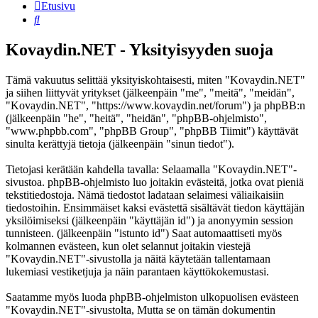
Etusivu
Etsi
Kovaydin.NET - Yksityisyyden suoja
Tämä vakuutus selittää yksityiskohtaisesti, miten "Kovaydin.NET"
ja siihen liittyvät yritykset (jälkeenpäin "me", "meitä", "meidän",
"Kovaydin.NET", "https://www.kovaydin.net/forum") ja phpBB:n
(jälkeenpäin "he", "heitä", "heidän", "phpBB-ohjelmisto",
"www.phpbb.com", "phpBB Group", "phpBB Tiimit") käyttävät
sinulta kerättyjä tietoja (jälkeenpäin "sinun tiedot").
Tietojasi kerätään kahdella tavalla: Selaamalla "Kovaydin.NET"-
sivustoa. phpBB-ohjelmisto luo joitakin evästeitä, jotka ovat pieniä
tekstitiedostoja. Nämä tiedostot ladataan selaimesi väliaikaisiin
tiedostoihin. Ensimmäiset kaksi evästettä sisältävät tiedon käyttäjän
yksilöimiseksi (jälkeenpäin "käyttäjän id") ja anonyymin session
tunnisteen. (jälkeenpäin "istunto id") Saat automaattiseti myös
kolmannen evästeen, kun olet selannut joitakin viestejä
"Kovaydin.NET"-sivustolla ja näitä käytetään tallentamaan
lukemiasi vestiketjuja ja näin parantaen käyttökokemustasi.
Saatamme myös luoda phpBB-ohjelmiston ulkopuolisen evästeen
"Kovaydin.NET"-sivustolta, Mutta se on tämän dokumentin