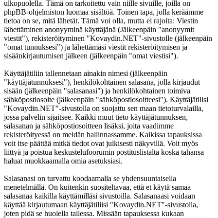
ulkopuolella. Tämä on tarkoitettu vain niille sivuille, joilla on
phpBB-ohjelmiston luomaa sisältöä. Toinen tapa, jolla keräämme
tietoa on se, mitä lähetät. Tämä voi olla, mutta ei rajoita: Viestin
lähettäminen anonyyminä käyttäjänä (Jälkeenpäin "anonyymit
viestit"), rekisteröityminen "Kovaydin.NET"-sivustolle (jälkeenpäin
"omat tunnuksesi") ja lähettämäsi viestit rekisteröitymisen ja
sisäänkirjautumisen jälkeen (jälkeenpäin "omat viestisi").
Käyttäjätiliin tallennetaan ainakin nimesi (jälkeenpäin
"käyttäjätunnuksesi"), henkilökohtainen salasana, jolla kirjaudut
sisään (jälkeenpäin "salasanasi") ja henkilökohtainen toimiva
sähköpostiosoite (jälkeenpäin "sähköpostiosoitteesi"). Käyttäjätilisi
"Kovaydin.NET"-sivustolla on suojattu sen maan tietoturvalailla,
jossa palvelin sijaitsee. Kaikki muut tieto käyttäjätunnuksen,
salasanan ja sähköpostiosoitteen lisäksi, joita vaadimme
rekisteröityessä on meidän hallinnassamme. Kaikissa tapauksissa
voit itse päättää mitkä tiedot ovat julkisesti näkyvillä. Voit myös
liittyä ja poistua keskustelufoorumin postituslistalta koska tahansa
haluat muokkaamalla omia asetuksiasi.
Salasanasi on turvattu koodaamalla se yhdensuuntaisella
menetelmällä. On kuitenkin suositeltavaa, että et käytä samaa
salasanaa kaikilla käyttämilläsi sivustoilla. Salasanaasi voidaan
käyttää kirjautumaan käyttäjätiliisi "Kovaydin.NET"-sivustolla,
joten pidä se huolella tallessa. Missään tapauksessa kukaan