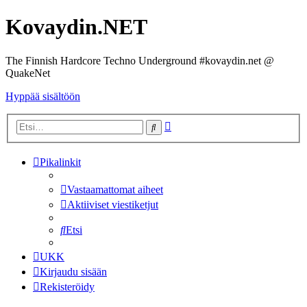
Kovaydin.NET
The Finnish Hardcore Techno Underground #kovaydin.net @
QuakeNet
Hyppää sisältöön
Tarkennettu
Etsi
haku
Pikalinkit
Vastaamattomat aiheet
Aktiiviset viestiketjut
Etsi
UKK
Kirjaudu sisään
Rekisteröidy