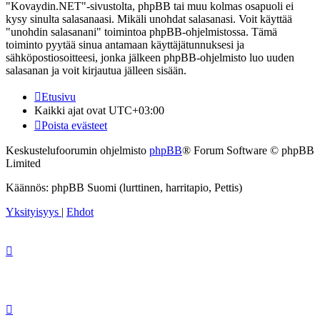
"Kovaydin.NET"-sivustolta, phpBB tai muu kolmas osapuoli ei
kysy sinulta salasanaasi. Mikäli unohdat salasanasi. Voit käyttää
"unohdin salasanani" toimintoa phpBB-ohjelmistossa. Tämä
toiminto pyytää sinua antamaan käyttäjätunnuksesi ja
sähköpostiosoitteesi, jonka jälkeen phpBB-ohjelmisto luo uuden
salasanan ja voit kirjautua jälleen sisään.
Etusivu
Kaikki ajat ovat
UTC+03:00
Poista evästeet
Keskustelufoorumin ohjelmisto
phpBB
® Forum Software © phpBB
Limited
Käännös: phpBB Suomi (lurttinen, harritapio, Pettis)
Yksityisyys
|
Ehdot