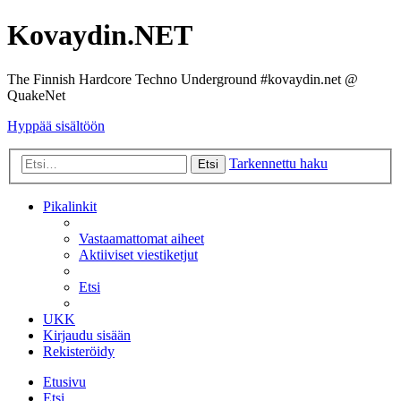
Kovaydin.NET
The Finnish Hardcore Techno Underground #kovaydin.net @
QuakeNet
Hyppää sisältöön
Tarkennettu haku
Etsi
Pikalinkit
Vastaamattomat aiheet
Aktiiviset viestiketjut
Etsi
UKK
Kirjaudu sisään
Rekisteröidy
Etusivu
Etsi