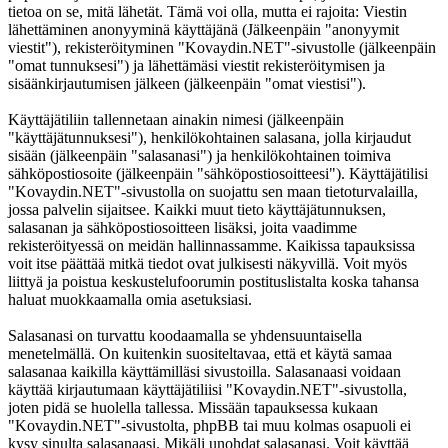
tietoa on se, mitä lähetät. Tämä voi olla, mutta ei rajoita: Viestin
lähettäminen anonyyminä käyttäjänä (Jälkeenpäin "anonyymit
viestit"), rekisteröityminen "Kovaydin.NET"-sivustolle (jälkeenpäin
"omat tunnuksesi") ja lähettämäsi viestit rekisteröitymisen ja
sisäänkirjautumisen jälkeen (jälkeenpäin "omat viestisi").
Käyttäjätiliin tallennetaan ainakin nimesi (jälkeenpäin
"käyttäjätunnuksesi"), henkilökohtainen salasana, jolla kirjaudut
sisään (jälkeenpäin "salasanasi") ja henkilökohtainen toimiva
sähköpostiosoite (jälkeenpäin "sähköpostiosoitteesi"). Käyttäjätilisi
"Kovaydin.NET"-sivustolla on suojattu sen maan tietoturvalailla,
jossa palvelin sijaitsee. Kaikki muut tieto käyttäjätunnuksen,
salasanan ja sähköpostiosoitteen lisäksi, joita vaadimme
rekisteröityessä on meidän hallinnassamme. Kaikissa tapauksissa
voit itse päättää mitkä tiedot ovat julkisesti näkyvillä. Voit myös
liittyä ja poistua keskustelufoorumin postituslistalta koska tahansa
haluat muokkaamalla omia asetuksiasi.
Salasanasi on turvattu koodaamalla se yhdensuuntaisella
menetelmällä. On kuitenkin suositeltavaa, että et käytä samaa
salasanaa kaikilla käyttämilläsi sivustoilla. Salasanaasi voidaan
käyttää kirjautumaan käyttäjätiliisi "Kovaydin.NET"-sivustolla,
joten pidä se huolella tallessa. Missään tapauksessa kukaan
"Kovaydin.NET"-sivustolta, phpBB tai muu kolmas osapuoli ei
kysy sinulta salasanaasi. Mikäli unohdat salasanasi. Voit käyttää