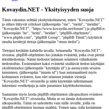
Kovaydin.NET - Yksityisyyden suoja
Tämä vakuutus selittää yksityiskohtaisesti, miten "Kovaydin.NET"
ja siihen liittyvät yritykset (jälkeenpäin "me", "meitä", "meidän",
"Kovaydin.NET", "https://www.kovaydin.net/forum") ja phpBB:n
(jälkeenpäin "he", "heitä", "heidän", "phpBB-ohjelmisto",
"www.phpbb.com", "phpBB Group", "phpBB Tiimit") käyttävät
sinulta kerättyjä tietoja (jälkeenpäin "sinun tiedot").
Tietojasi kerätään kahdella tavalla: Selaamalla "Kovaydin.NET"-
sivustoa. phpBB-ohjelmisto luo joitakin evästeitä, jotka ovat pieniä
tekstitiedostoja. Nämä tiedostot ladataan selaimesi väliaikaisiin
tiedostoihin. Ensimmäiset kaksi evästettä sisältävät tiedon käyttäjän
yksilöimiseksi (jälkeenpäin "käyttäjän id") ja anonyymin session
tunnisteen. (jälkeenpäin "istunto id") Saat automaattiseti myös
kolmannen evästeen, kun olet selannut joitakin viestejä
"Kovaydin.NET"-sivustolla ja näitä käytetään tallentamaan
lukemiasi vestiketjuja ja näin parantaen käyttökokemustasi.
Saatamme myös luoda phpBB-ohjelmiston ulkopuolisen evästeen
"Kovaydin.NET"-sivustolta, Mutta se on tämän dokumentin
ulkopuolella. Tämä on tarkoitettu vain niille sivuille, joilla on
phpBB-ohjelmiston luomaa sisältöä. Toinen tapa, jolla keräämme