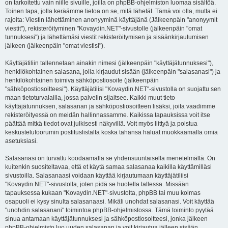
on tarkoitettu vain niille sivuille, joilla on phpBB-ohjelmiston luomaa sisältöä.
Toinen tapa, jolla keräämme tietoa on se, mitä lähetät. Tämä voi olla, mutta ei
rajoita: Viestin lähettäminen anonyyminä käyttäjänä (Jälkeenpäin "anonyymit
viestit"), rekisteröityminen "Kovaydin.NET"-sivustolle (jälkeenpäin "omat
tunnuksesi") ja lähettämäsi viestit rekisteröitymisen ja sisäänkirjautumisen
jälkeen (jälkeenpäin "omat viestisi").
Käyttäjätiliin tallennetaan ainakin nimesi (jälkeenpäin "käyttäjätunnuksesi"),
henkilökohtainen salasana, jolla kirjaudut sisään (jälkeenpäin "salasanasi") ja
henkilökohtainen toimiva sähköpostiosoite (jälkeenpäin
"sähköpostiosoitteesi"). Käyttäjätilisi "Kovaydin.NET"-sivustolla on suojattu sen
maan tietoturvalailla, jossa palvelin sijaitsee. Kaikki muut tieto
käyttäjätunnuksen, salasanan ja sähköpostiosoitteen lisäksi, joita vaadimme
rekisteröityessä on meidän hallinnassamme. Kaikissa tapauksissa voit itse
päättää mitkä tiedot ovat julkisesti näkyvillä. Voit myös liittyä ja poistua
keskustelufoorumin postituslistalta koska tahansa haluat muokkaamalla omia
asetuksiasi.
Salasanasi on turvattu koodaamalla se yhdensuuntaisella menetelmällä. On
kuitenkin suositeltavaa, että et käytä samaa salasanaa kaikilla käyttämilläsi
sivustoilla. Salasanaasi voidaan käyttää kirjautumaan käyttäjätiliisi
"Kovaydin.NET"-sivustolla, joten pidä se huolella tallessa. Missään
tapauksessa kukaan "Kovaydin.NET"-sivustolta, phpBB tai muu kolmas
osapuoli ei kysy sinulta salasanaasi. Mikäli unohdat salasanasi. Voit käyttää
"unohdin salasanani" toimintoa phpBB-ohjelmistossa. Tämä toiminto pyytää
sinua antamaan käyttäjätunnuksesi ja sähköpostiosoitteesi, jonka jälkeen
phpBB-ohjelmisto luo uuden salasanan ja voit kirjautua jälleen sisään.