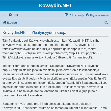
Kovaydin.NET
UKK
Rekisteröidy
Kirjaudu sisään
E
Etusivu
t
Kovaydin.NET - Yksityisyyden suoja
s
i
Tämä vakuutus selittää yksityiskohtaisesti, miten "Kovaydin.NET" ja siihen
liittyvät yritykset (jälkeenpäin "me", "meitä", "meidän", "Kovaydin.NET",
"https://www.kovaydin.net/forum") ja phpBB:n (jälkeenpäin "he", "heitä",
"heidän", "phpBB-ohjelmisto", "www.phpbb.com", "phpBB Group", "phpBB
Tiimit") käyttävät sinulta kerättyjä tietoja (jälkeenpäin "sinun tiedot").
Tietojasi kerätään kahdella tavalla: Selaamalla "Kovaydin.NET"-sivustoa.
phpBB-ohjelmisto luo joitakin evästeitä, jotka ovat pieniä tekstitiedostoja.
Nämä tiedostot ladataan selaimesi väliaikaisiin tiedostoihin. Ensimmäiset kaksi
evästettä sisältävät tiedon käyttäjän yksilöimiseksi (jälkeenpäin "käyttäjän id")
ja anonyymin session tunnisteen. (jälkeenpäin "istunto id") Saat automaattiseti
myös kolmannen evästeen, kun olet selannut joitakin viestejä "Kovaydin.NET"-
sivustolla ja näitä käytetään tallentamaan lukemiasi vestiketjuja ja näin
parantaen käyttökokemustasi.
Saatamme myös luoda phpBB-ohjelmiston ulkopuolisen evästeen
"Kovaydin.NET"-sivustolta, Mutta se on tämän dokumentin ulkopuolella. Tämä