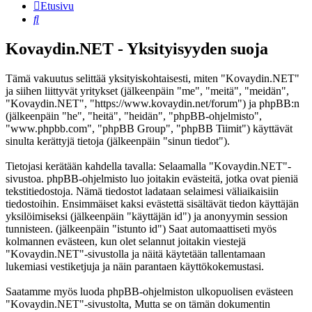
Etusivu
Etsi
Kovaydin.NET - Yksityisyyden suoja
Tämä vakuutus selittää yksityiskohtaisesti, miten "Kovaydin.NET"
ja siihen liittyvät yritykset (jälkeenpäin "me", "meitä", "meidän",
"Kovaydin.NET", "https://www.kovaydin.net/forum") ja phpBB:n
(jälkeenpäin "he", "heitä", "heidän", "phpBB-ohjelmisto",
"www.phpbb.com", "phpBB Group", "phpBB Tiimit") käyttävät
sinulta kerättyjä tietoja (jälkeenpäin "sinun tiedot").
Tietojasi kerätään kahdella tavalla: Selaamalla "Kovaydin.NET"-
sivustoa. phpBB-ohjelmisto luo joitakin evästeitä, jotka ovat pieniä
tekstitiedostoja. Nämä tiedostot ladataan selaimesi väliaikaisiin
tiedostoihin. Ensimmäiset kaksi evästettä sisältävät tiedon käyttäjän
yksilöimiseksi (jälkeenpäin "käyttäjän id") ja anonyymin session
tunnisteen. (jälkeenpäin "istunto id") Saat automaattiseti myös
kolmannen evästeen, kun olet selannut joitakin viestejä
"Kovaydin.NET"-sivustolla ja näitä käytetään tallentamaan
lukemiasi vestiketjuja ja näin parantaen käyttökokemustasi.
Saatamme myös luoda phpBB-ohjelmiston ulkopuolisen evästeen
"Kovaydin.NET"-sivustolta, Mutta se on tämän dokumentin