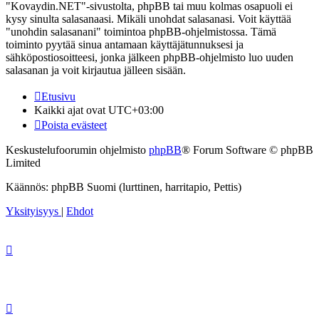
"Kovaydin.NET"-sivustolta, phpBB tai muu kolmas osapuoli ei
kysy sinulta salasanaasi. Mikäli unohdat salasanasi. Voit käyttää
"unohdin salasanani" toimintoa phpBB-ohjelmistossa. Tämä
toiminto pyytää sinua antamaan käyttäjätunnuksesi ja
sähköpostiosoitteesi, jonka jälkeen phpBB-ohjelmisto luo uuden
salasanan ja voit kirjautua jälleen sisään.
Etusivu
Kaikki ajat ovat
UTC+03:00
Poista evästeet
Keskustelufoorumin ohjelmisto
phpBB
® Forum Software © phpBB
Limited
Käännös: phpBB Suomi (lurttinen, harritapio, Pettis)
Yksityisyys
|
Ehdot