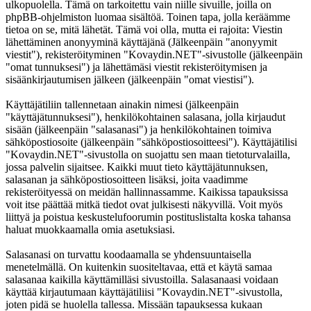
ulkopuolella. Tämä on tarkoitettu vain niille sivuille, joilla on
phpBB-ohjelmiston luomaa sisältöä. Toinen tapa, jolla keräämme
tietoa on se, mitä lähetät. Tämä voi olla, mutta ei rajoita: Viestin
lähettäminen anonyyminä käyttäjänä (Jälkeenpäin "anonyymit
viestit"), rekisteröityminen "Kovaydin.NET"-sivustolle (jälkeenpäin
"omat tunnuksesi") ja lähettämäsi viestit rekisteröitymisen ja
sisäänkirjautumisen jälkeen (jälkeenpäin "omat viestisi").
Käyttäjätiliin tallennetaan ainakin nimesi (jälkeenpäin
"käyttäjätunnuksesi"), henkilökohtainen salasana, jolla kirjaudut
sisään (jälkeenpäin "salasanasi") ja henkilökohtainen toimiva
sähköpostiosoite (jälkeenpäin "sähköpostiosoitteesi"). Käyttäjätilisi
"Kovaydin.NET"-sivustolla on suojattu sen maan tietoturvalailla,
jossa palvelin sijaitsee. Kaikki muut tieto käyttäjätunnuksen,
salasanan ja sähköpostiosoitteen lisäksi, joita vaadimme
rekisteröityessä on meidän hallinnassamme. Kaikissa tapauksissa
voit itse päättää mitkä tiedot ovat julkisesti näkyvillä. Voit myös
liittyä ja poistua keskustelufoorumin postituslistalta koska tahansa
haluat muokkaamalla omia asetuksiasi.
Salasanasi on turvattu koodaamalla se yhdensuuntaisella
menetelmällä. On kuitenkin suositeltavaa, että et käytä samaa
salasanaa kaikilla käyttämilläsi sivustoilla. Salasanaasi voidaan
käyttää kirjautumaan käyttäjätiliisi "Kovaydin.NET"-sivustolla,
joten pidä se huolella tallessa. Missään tapauksessa kukaan