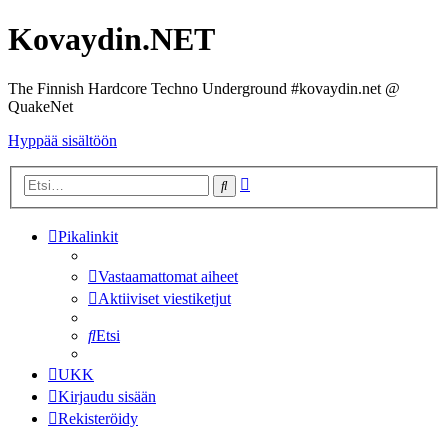
Kovaydin.NET
The Finnish Hardcore Techno Underground #kovaydin.net @
QuakeNet
Hyppää sisältöön
Tarkennettu
Etsi
haku
Pikalinkit
Vastaamattomat aiheet
Aktiiviset viestiketjut
Etsi
UKK
Kirjaudu sisään
Rekisteröidy