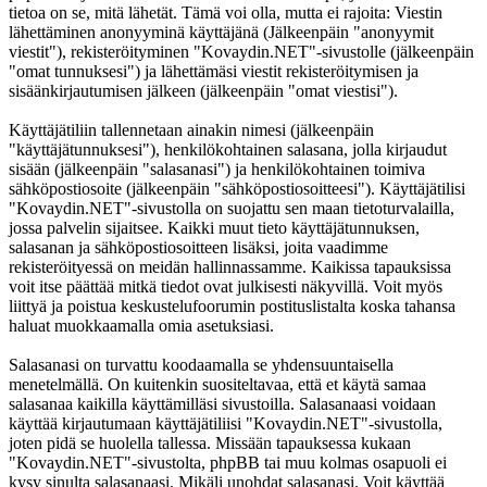
tietoa on se, mitä lähetät. Tämä voi olla, mutta ei rajoita: Viestin
lähettäminen anonyyminä käyttäjänä (Jälkeenpäin "anonyymit
viestit"), rekisteröityminen "Kovaydin.NET"-sivustolle (jälkeenpäin
"omat tunnuksesi") ja lähettämäsi viestit rekisteröitymisen ja
sisäänkirjautumisen jälkeen (jälkeenpäin "omat viestisi").
Käyttäjätiliin tallennetaan ainakin nimesi (jälkeenpäin
"käyttäjätunnuksesi"), henkilökohtainen salasana, jolla kirjaudut
sisään (jälkeenpäin "salasanasi") ja henkilökohtainen toimiva
sähköpostiosoite (jälkeenpäin "sähköpostiosoitteesi"). Käyttäjätilisi
"Kovaydin.NET"-sivustolla on suojattu sen maan tietoturvalailla,
jossa palvelin sijaitsee. Kaikki muut tieto käyttäjätunnuksen,
salasanan ja sähköpostiosoitteen lisäksi, joita vaadimme
rekisteröityessä on meidän hallinnassamme. Kaikissa tapauksissa
voit itse päättää mitkä tiedot ovat julkisesti näkyvillä. Voit myös
liittyä ja poistua keskustelufoorumin postituslistalta koska tahansa
haluat muokkaamalla omia asetuksiasi.
Salasanasi on turvattu koodaamalla se yhdensuuntaisella
menetelmällä. On kuitenkin suositeltavaa, että et käytä samaa
salasanaa kaikilla käyttämilläsi sivustoilla. Salasanaasi voidaan
käyttää kirjautumaan käyttäjätiliisi "Kovaydin.NET"-sivustolla,
joten pidä se huolella tallessa. Missään tapauksessa kukaan
"Kovaydin.NET"-sivustolta, phpBB tai muu kolmas osapuoli ei
kysy sinulta salasanaasi. Mikäli unohdat salasanasi. Voit käyttää