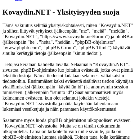
Kovaydin.NET - Yksityisyyden suoja
Tämä vakuutus selittää yksityiskohtaisesti, miten "Kovaydin.NET"
ja siihen liittyvät yritykset (jälkeenpäin "me", "meitä", "meidän",
"Kovaydin.NET", "https://www.kovaydin.net/forum") ja phpBB:n
(jälkeenpäin "he", "heitä", "heidän", "phpBB-ohjelmisto",
"www.phpbb.com", "phpBB Group", "phpBB Tiimit") käyttävät
sinulta kerättyjä tietoja (jälkeenpäin "sinun tiedot").
Tietojasi kerätään kahdella tavalla: Selaamalla "Kovaydin.NET"-
sivustoa. phpBB-ohjelmisto luo joitakin evästeitä, jotka ovat pieniä
tekstitiedostoja. Nämä tiedostot ladataan selaimesi väliaikaisiin
tiedostoihin. Ensimmäiset kaksi evästettä sisältävät tiedon käyttäjän
yksilöimiseksi (jälkeenpäin "käyttäjän id") ja anonyymin session
tunnisteen. (jälkeenpäin "istunto id") Saat automaattiseti myös
kolmannen evästeen, kun olet selannut joitakin viestejä
"Kovaydin.NET"-sivustolla ja näitä käytetään tallentamaan
lukemiasi vestiketjuja ja näin parantaen käyttökokemustasi.
Saatamme myös luoda phpBB-ohjelmiston ulkopuolisen evästeen
"Kovaydin.NET"-sivustolta, Mutta se on tämän dokumentin
ulkopuolella. Tämä on tarkoitettu vain niille sivuille, joilla on
phpBB-ohjelmiston luomaa sisältöä. Toinen tapa, jolla keräämme