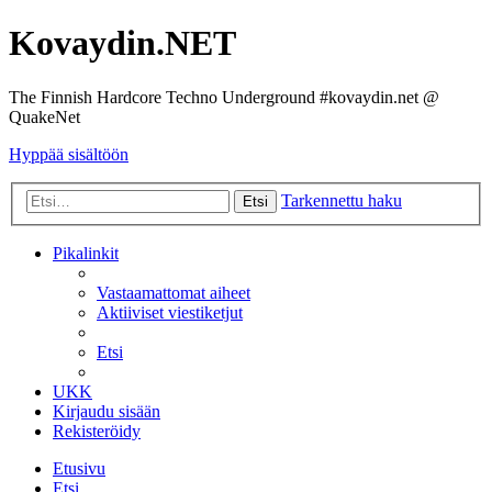
Kovaydin.NET
The Finnish Hardcore Techno Underground #kovaydin.net @
QuakeNet
Hyppää sisältöön
Tarkennettu haku
Etsi
Pikalinkit
Vastaamattomat aiheet
Aktiiviset viestiketjut
Etsi
UKK
Kirjaudu sisään
Rekisteröidy
Etusivu
Etsi