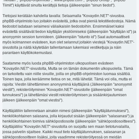
"heidän", "phpBB-ohjelmisto", "www.phpbb.com", "phpBB Group", "phpBB
Tiimit") käyttävät sinulta kerättyjä tietoja (jälkeenpäin "sinun tiedot").
Tietojasi kerätään kahdella tavalla: Selaamalla "Kovaydin.NET"-sivustoa.
phpBB-ohjelmisto luo joitakin evästeitä, jotka ovat pieniä tekstitiedostoja. Nämä
tiedostot ladataan selaimesi väliaikaisiin tiedostoihin. Ensimmäiset kaksi
evästettä sisältävät tiedon käyttäjän yksilöimiseksi (jälkeenpäin "käyttäjän id") ja
anonyymin session tunnisteen. (jälkeenpäin "istunto id") Saat automaattiseti
myös kolmannen evästeen, kun olet selannut joitakin viestejä "Kovaydin.NET"-
sivustolla ja näitä käytetään tallentamaan lukemiasi vestiketjuja ja näin
parantaen käyttökokemustasi.
Saatamme myös luoda phpBB-ohjelmiston ulkopuolisen evästeen
"Kovaydin.NET"-sivustolta, Mutta se on tämän dokumentin ulkopuolella. Tämä
on tarkoitettu vain niille sivuille, joilla on phpBB-ohjelmiston luomaa sisältöä.
Toinen tapa, jolla keräämme tietoa on se, mitä lähetät. Tämä voi olla, mutta ei
rajoita: Viestin lähettäminen anonyyminä käyttäjänä (Jälkeenpäin "anonyymit
viestit"), rekisteröityminen "Kovaydin.NET"-sivustolle (jälkeenpäin "omat
tunnuksesi") ja lähettämäsi viestit rekisteröitymisen ja sisäänkirjautumisen
jälkeen (jälkeenpäin "omat viestisi").
Käyttäjätiliin tallennetaan ainakin nimesi (jälkeenpäin "käyttäjätunnuksesi"),
henkilökohtainen salasana, jolla kirjaudut sisään (jälkeenpäin "salasanasi") ja
henkilökohtainen toimiva sähköpostiosoite (jälkeenpäin "sähköpostiosoitteesi").
Käyttäjätilisi "Kovaydin.NET"-sivustolla on suojattu sen maan tietoturvalailla,
jossa palvelin sijaitsee. Kaikki muut tieto käyttäjätunnuksen, salasanan ja
sähköpostiosoitteen lisäksi, joita vaadimme rekisteröityessä on meidän