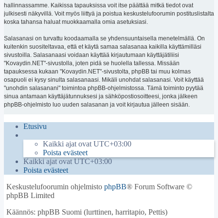
hallinnassamme. Kaikissa tapauksissa voit itse päättää mitkä tiedot ovat
julkisesti näkyvillä. Voit myös liittyä ja poistua keskustelufoorumin postituslistalta
koska tahansa haluat muokkaamalla omia asetuksiasi.
Salasanasi on turvattu koodaamalla se yhdensuuntaisella menetelmällä. On
kuitenkin suositeltavaa, että et käytä samaa salasanaa kaikilla käyttämilläsi
sivustoilla. Salasanaasi voidaan käyttää kirjautumaan käyttäjätiliisi
"Kovaydin.NET"-sivustolla, joten pidä se huolella tallessa. Missään
tapauksessa kukaan "Kovaydin.NET"-sivustolta, phpBB tai muu kolmas
osapuoli ei kysy sinulta salasanaasi. Mikäli unohdat salasanasi. Voit käyttää
"unohdin salasanani" toimintoa phpBB-ohjelmistossa. Tämä toiminto pyytää
sinua antamaan käyttäjätunnuksesi ja sähköpostiosoitteesi, jonka jälkeen
phpBB-ohjelmisto luo uuden salasanan ja voit kirjautua jälleen sisään.
Etusivu
Kaikki ajat ovat
UTC+03:00
Poista evästeet
Kaikki ajat ovat
UTC+03:00
Poista evästeet
Keskustelufoorumin ohjelmisto
phpBB
® Forum Software ©
phpBB Limited
Käännös: phpBB Suomi (lurttinen, harritapio, Pettis)