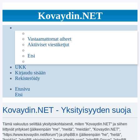
Kovaydin.NET
Vastaamattomat aiheet
Aktiiviset viestiketjut
Etsi
UKK
Kirjaudu sisään
Rekisteröidy
Etusivu
Etsi
Kovaydin.NET - Yksityisyyden suoja
Tämä vakuutus selittää yksityiskohtaisesti, miten "Kovaydin.NET" ja siihen
liittyvät yritykset (jälkeenpäin "me", "meitä", "meidän", "Kovaydin.NET",
"https://www.kovaydin.net/forum") ja phpBB:n (jälkeenpäin "he", "heitä",