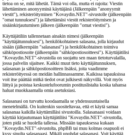
tietoa on se, mitä lähetät. Tämä voi olla, mutta ei rajoita: Viestin
lähettäminen anonyyminä käyttäjänä (Jälkeenpäin "anonyymit
viestit"), rekisteröityminen "Kovaydin.NET"-sivustolle (jälkeenpäin
"omat tunnuksesi") ja lähettämäsi viestit rekisteröitymisen ja
sisäänkirjautumisen jälkeen (jälkeenpäin "omat viestisi").
Käyttäjätiliin tallennetaan ainakin nimesi (jälkeenpäin
"käyttäjätunnuksesi"), henkilökohtainen salasana, jolla kirjaudut
sisään (jälkeenpäin "salasanasi") ja henkilökohtainen toimiva
sähköpostiosoite (jälkeenpäin "sähköpostiosoitteesi"). Käyttäjätilisi
"Kovaydin.NET"-sivustolla on suojattu sen maan tietoturvalailla,
jossa palvelin sijaitsee. Kaikki muut tieto käyttäjätunnuksen,
salasanan ja sähköpostiosoitteen lisäksi, joita vaadimme
rekisteröityessä on meidän hallinnassamme. Kaikissa tapauksissa
voit itse päättää mitkä tiedot ovat julkisesti näkyvillä. Voit myös
liittyä ja poistua keskustelufoorumin postituslistalta koska tahansa
haluat muokkaamalla omia asetuksiasi.
Salasanasi on turvattu koodaamalla se yhdensuuntaisella
menetelmällä. On kuitenkin suositeltavaa, että et käytä samaa
salasanaa kaikilla käyttämilläsi sivustoilla. Salasanaasi voidaan
käyttää kirjautumaan käyttäjätiliisi "Kovaydin.NET"-sivustolla,
joten pidä se huolella tallessa. Missään tapauksessa kukaan
"Kovaydin.NET"-sivustolta, phpBB tai muu kolmas osapuoli ei
kysy sinulta salasanaasi. Mikäli unohdat salasanasi. Voit käyttää