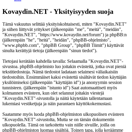
Kovaydin.NET - Yksityisyyden suoja
Tämä vakuutus selittää yksityiskohtaisesti, miten "Kovaydin.NET"
ja siihen liittyvät yritykset (jälkeenpäin "me", "meitä", "meidän",
"Kovaydin.NET", "https://www.kovaydin.net/forum") ja phpBB:n
(jälkeenpäin "he", "heitä", "heidän", "phpBB-ohjelmisto",
"www.phpbb.com", "phpBB Group", "phpBB Tiimit") käyttävät
sinulta kerättyjä tietoja (jälkeenpäin "sinun tiedot").
Tietojasi kerätään kahdella tavalla: Selaamalla "Kovaydin.NET"-
sivustoa. phpBB-ohjelmisto luo joitakin evästeitä, jotka ovat pieniä
tekstitiedostoja. Nämä tiedostot ladataan selaimesi väliaikaisiin
tiedostoihin. Ensimmäiset kaksi evästettä sisältävät tiedon käyttäjän
yksilöimiseksi (jälkeenpäin "käyttäjän id") ja anonyymin session
tunnisteen. (jälkeenpäin "istunto id") Saat automaattiseti myös
kolmannen evästeen, kun olet selannut joitakin viestejä
"Kovaydin.NET"-sivustolla ja näitä käytetään tallentamaan
lukemiasi vestiketjuja ja näin parantaen käyttökokemustasi.
Saatamme myös luoda phpBB-ohjelmiston ulkopuolisen evästeen
"Kovaydin.NET"-sivustolta, Mutta se on tämän dokumentin
ulkopuolella. Tämä on tarkoitettu vain niille sivuille, joilla on
phpBB-ohjelmiston luomaa sisältöä. Toinen tapa, jolla keräämme