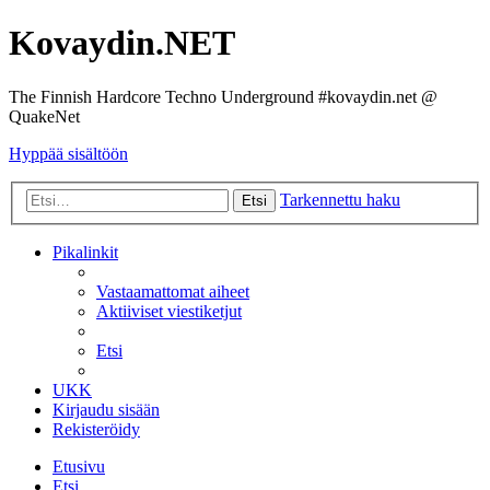
Kovaydin.NET
The Finnish Hardcore Techno Underground #kovaydin.net @
QuakeNet
Hyppää sisältöön
Tarkennettu haku
Etsi
Pikalinkit
Vastaamattomat aiheet
Aktiiviset viestiketjut
Etsi
UKK
Kirjaudu sisään
Rekisteröidy
Etusivu
Etsi