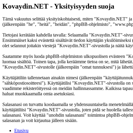
Kovaydin.NET - Yksityisyyden suoja
Tämä vakuutus selittää yksityiskohtaisesti, miten "Kovaydin.NET" ja
(jälkeenpäin "he", "heitä", "heidän", "phpBB-ohjelmisto", "www.phpb
Tietojasi kerätään kahdella tavalla: Selaamalla "Kovaydin.NET"-sivustoa
Ensimmäiset kaksi evästettä sisältävät tiedon käyttäjän yksilöimiseksi
olet selannut joitakin viestejä "Kovaydin.NET"-sivustolla ja näitä käy
Saatamme myös luoda phpBB-ohjelmiston ulkopuolisen evästeen "Kovay
luomaa sisältöä. Toinen tapa, jolla keräämme tietoa on se, mitä lähetä
"Kovaydin.NET"-sivustolle (jälkeenpäin "omat tunnuksesi") ja lähettämä
Käyttäjätiliin tallennetaan ainakin nimesi (jälkeenpäin "käyttäjätunnuk
"sähköpostiosoitteesi"). Käyttäjätilisi "Kovaydin.NET"-sivustolla on suo
vaadimme rekisteröityessä on meidän hallinnassamme. Kaikissa tapauksiss
haluat muokkaamalla omia asetuksiasi.
Salasanasi on turvattu koodaamalla se yhdensuuntaisella menetelmällä. 
käyttäjätiliisi "Kovaydin.NET"-sivustolla, joten pidä se huolella ta
salasanasi. Voit käyttää "unohdin salasanani" toimintoa phpBB-ohjel
salasanan ja voit kirjautua jälleen sisään.
Etusivu