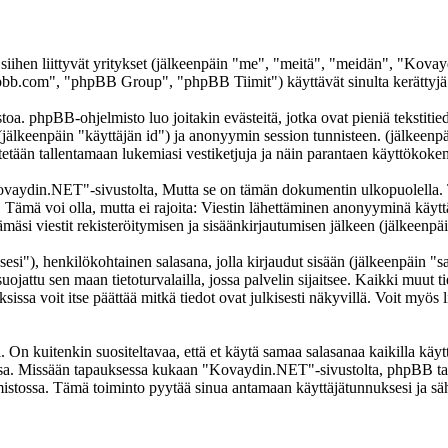
 siihen liittyvät yritykset (jälkeenpäin "me", "meitä", "meidän", "Ko
b.com", "phpBB Group", "phpBB Tiimit") käyttävät sinulta kerättyjä ti
. phpBB-ohjelmisto luo joitakin evästeitä, jotka ovat pieniä tekstitiedo
 (jälkeenpäin "käyttäjän id") ja anonyymin session tunnisteen. (jälkeen
tetään tallentamaan lukemiasi vestiketjuja ja näin parantaen käyttökoke
din.NET"-sivustolta, Mutta se on tämän dokumentin ulkopuolella. Tämä
t. Tämä voi olla, mutta ei rajoita: Viestin lähettäminen anonyyminä käyt
si viestit rekisteröitymisen ja sisäänkirjautumisen jälkeen (jälkeenpäi
sesi"), henkilökohtainen salasana, jolla kirjaudut sisään (jälkeenpäin "
jattu sen maan tietoturvalailla, jossa palvelin sijaitsee. Kaikki muut ti
a voit itse päättää mitkä tiedot ovat julkisesti näkyvillä. Voit myös li
On kuitenkin suositeltavaa, että et käytä samaa salasanaa kaikilla käytt
llessa. Missään tapauksessa kukaan "Kovaydin.NET"-sivustolta, phpBB ta
mistossa. Tämä toiminto pyytää sinua antamaan käyttäjätunnuksesi ja sä