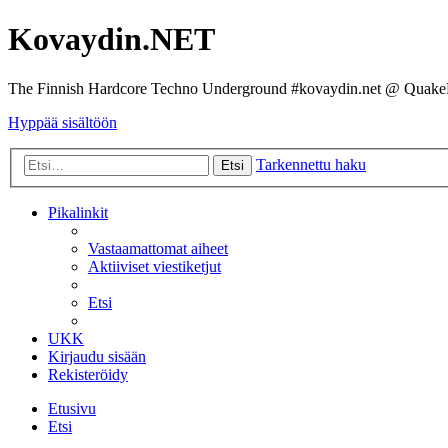
Kovaydin.NET
The Finnish Hardcore Techno Underground #kovaydin.net @ Quake
Hyppää sisältöön
Tarkennettu haku
Etsi
Pikalinkit
Vastaamattomat aiheet
Aktiiviset viestiketjut
Etsi
UKK
Kirjaudu sisään
Rekisteröidy
Etusivu
Etsi