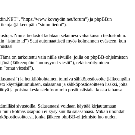
vaydin.NET", "https://www.kovaydin.net/forum") ja phpBB:n
etoja (jälkeenpäin "sinun tiedot").
stoja. Nämä tiedostot ladataan selaimesi väliaikaisiin tiedostoihin.
päin "istunto id") Saat automaattiseti myös kolmannen evästeen, kun
mustasi.
 on tarkoitettu vain niille sivuille, joilla on phpBB-ohjelmiston
täjänä (Jälkeenpäin "anonyymit viestit"), rekisteröityminen
n "omat viestisi").
salasanasi") ja henkilökohtainen toimiva sähköpostiosoite (jälkeenpäin
eto käyttäjätunnuksen, salasanan ja sähköpostiosoitteen lisäksi, joita
ittyä ja poistua keskustelufoorumin postituslistalta koska tahansa
ämilläsi sivustoilla. Salasanaasi voidaan käyttää kirjautumaan
i muu kolmas osapuoli ei kysy sinulta salasanaasi. Mikäli unohdat
hköpostiosoitteesi, jonka jälkeen phpBB-ohjelmisto luo uuden