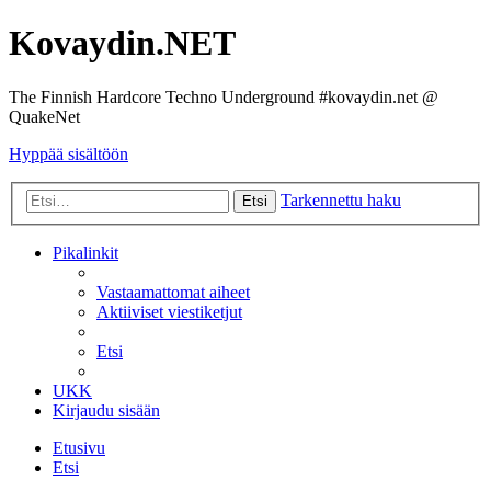
Kovaydin.NET
The Finnish Hardcore Techno Underground #kovaydin.net @
QuakeNet
Hyppää sisältöön
Tarkennettu haku
Etsi
Pikalinkit
Vastaamattomat aiheet
Aktiiviset viestiketjut
Etsi
UKK
Kirjaudu sisään
Etusivu
Etsi