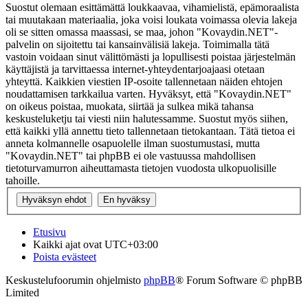
Suostut olemaan esittämättä loukkaavaa, vihamielistä, epämoraalista
tai muutakaan materiaalia, joka voisi loukata voimassa olevia lakeja
oli se sitten omassa maassasi, se maa, johon "Kovaydin.NET"-
palvelin on sijoitettu tai kansainvälisiä lakeja. Toimimalla tätä
vastoin voidaan sinut välittömästi ja lopullisesti poistaa järjestelmän
käyttäjistä ja tarvittaessa internet-yhteydentarjoajaasi otetaan
yhteyttä. Kaikkien viestien IP-osoite tallennetaan näiden ehtojen
noudattamisen tarkkailua varten. Hyväksyt, että "Kovaydin.NET"
on oikeus poistaa, muokata, siirtää ja sulkea mikä tahansa
keskusteluketju tai viesti niin halutessamme. Suostut myös siihen,
että kaikki yllä annettu tieto tallennetaan tietokantaan. Tätä tietoa ei
anneta kolmannelle osapuolelle ilman suostumustasi, mutta
"Kovaydin.NET" tai phpBB ei ole vastuussa mahdollisen
tietoturvamurron aiheuttamasta tietojen vuodosta ulkopuolisille
tahoille.
Etusivu
Kaikki ajat ovat
UTC+03:00
Poista evästeet
Keskustelufoorumin ohjelmisto
phpBB
® Forum Software © phpBB
Limited