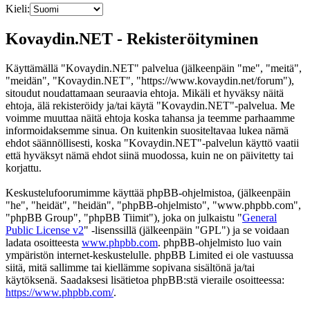
Kieli:
Kovaydin.NET - Rekisteröityminen
Käyttämällä "Kovaydin.NET" palvelua (jälkeenpäin "me", "meitä",
"meidän", "Kovaydin.NET", "https://www.kovaydin.net/forum"),
sitoudut noudattamaan seuraavia ehtoja. Mikäli et hyväksy näitä
ehtoja, älä rekisteröidy ja/tai käytä "Kovaydin.NET"-palvelua. Me
voimme muuttaa näitä ehtoja koska tahansa ja teemme parhaamme
informoidaksemme sinua. On kuitenkin suositeltavaa lukea nämä
ehdot säännöllisesti, koska "Kovaydin.NET"-palvelun käyttö vaatii
että hyväksyt nämä ehdot siinä muodossa, kuin ne on päivitetty tai
korjattu.
Keskustelufoorumimme käyttää phpBB-ohjelmistoa, (jälkeenpäin
"he", "heidät", "heidän", "phpBB-ohjelmisto", "www.phpbb.com",
"phpBB Group", "phpBB Tiimit"), joka on julkaistu "
General
Public License v2
" -lisenssillä (jälkeenpäin "GPL") ja se voidaan
ladata osoitteesta
www.phpbb.com
. phpBB-ohjelmisto luo vain
ympäristön internet-keskustelulle. phpBB Limited ei ole vastuussa
siitä, mitä sallimme tai kiellämme sopivana sisältönä ja/tai
käytöksenä. Saadaksesi lisätietoa phpBB:stä vieraile osoitteessa:
https://www.phpbb.com/
.