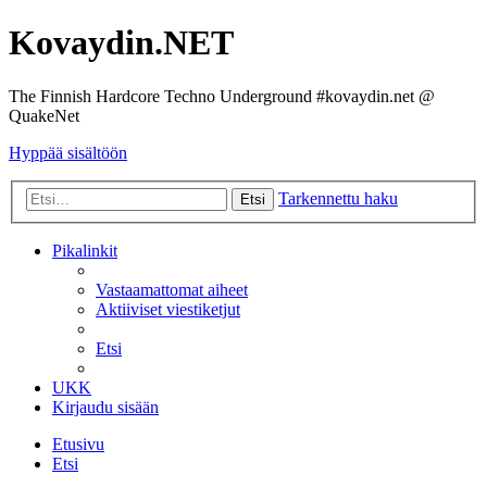
Kovaydin.NET
The Finnish Hardcore Techno Underground #kovaydin.net @
QuakeNet
Hyppää sisältöön
Tarkennettu haku
Etsi
Pikalinkit
Vastaamattomat aiheet
Aktiiviset viestiketjut
Etsi
UKK
Kirjaudu sisään
Etusivu
Etsi