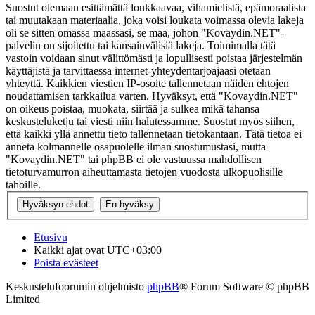
Suostut olemaan esittämättä loukkaavaa, vihamielistä, epämoraalista
tai muutakaan materiaalia, joka voisi loukata voimassa olevia lakeja
oli se sitten omassa maassasi, se maa, johon "Kovaydin.NET"-
palvelin on sijoitettu tai kansainvälisiä lakeja. Toimimalla tätä
vastoin voidaan sinut välittömästi ja lopullisesti poistaa järjestelmän
käyttäjistä ja tarvittaessa internet-yhteydentarjoajaasi otetaan
yhteyttä. Kaikkien viestien IP-osoite tallennetaan näiden ehtojen
noudattamisen tarkkailua varten. Hyväksyt, että "Kovaydin.NET"
on oikeus poistaa, muokata, siirtää ja sulkea mikä tahansa
keskusteluketju tai viesti niin halutessamme. Suostut myös siihen,
että kaikki yllä annettu tieto tallennetaan tietokantaan. Tätä tietoa ei
anneta kolmannelle osapuolelle ilman suostumustasi, mutta
"Kovaydin.NET" tai phpBB ei ole vastuussa mahdollisen
tietoturvamurron aiheuttamasta tietojen vuodosta ulkopuolisille
tahoille.
Etusivu
Kaikki ajat ovat
UTC+03:00
Poista evästeet
Keskustelufoorumin ohjelmisto
phpBB
® Forum Software © phpBB
Limited