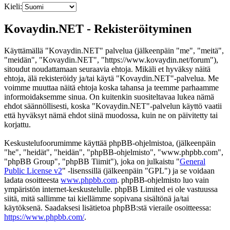
Kieli:
Kovaydin.NET - Rekisteröityminen
Käyttämällä "Kovaydin.NET" palvelua (jälkeenpäin "me", "meitä",
"meidän", "Kovaydin.NET", "https://www.kovaydin.net/forum"),
sitoudut noudattamaan seuraavia ehtoja. Mikäli et hyväksy näitä
ehtoja, älä rekisteröidy ja/tai käytä "Kovaydin.NET"-palvelua. Me
voimme muuttaa näitä ehtoja koska tahansa ja teemme parhaamme
informoidaksemme sinua. On kuitenkin suositeltavaa lukea nämä
ehdot säännöllisesti, koska "Kovaydin.NET"-palvelun käyttö vaatii
että hyväksyt nämä ehdot siinä muodossa, kuin ne on päivitetty tai
korjattu.
Keskustelufoorumimme käyttää phpBB-ohjelmistoa, (jälkeenpäin
"he", "heidät", "heidän", "phpBB-ohjelmisto", "www.phpbb.com",
"phpBB Group", "phpBB Tiimit"), joka on julkaistu "
General
Public License v2
" -lisenssillä (jälkeenpäin "GPL") ja se voidaan
ladata osoitteesta
www.phpbb.com
. phpBB-ohjelmisto luo vain
ympäristön internet-keskustelulle. phpBB Limited ei ole vastuussa
siitä, mitä sallimme tai kiellämme sopivana sisältönä ja/tai
käytöksenä. Saadaksesi lisätietoa phpBB:stä vieraile osoitteessa:
https://www.phpbb.com/
.