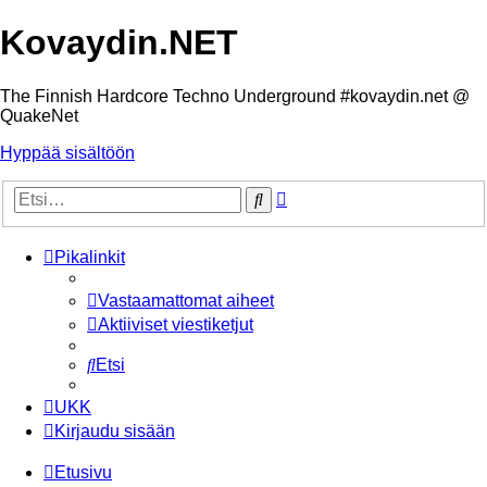
Kovaydin.NET
The Finnish Hardcore Techno Underground #kovaydin.net @
QuakeNet
Hyppää sisältöön
Tarkennettu
Etsi
haku
Pikalinkit
Vastaamattomat aiheet
Aktiiviset viestiketjut
Etsi
UKK
Kirjaudu sisään
Etusivu