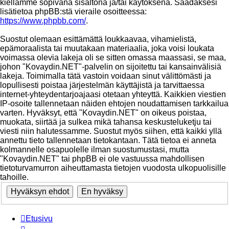
kiellämme sopivana sisältönä ja/tai käytöksenä. Saadaksesi
lisätietoa phpBB:stä vieraile osoitteessa:
https://www.phpbb.com/
.
Suostut olemaan esittämättä loukkaavaa, vihamielistä,
epämoraalista tai muutakaan materiaalia, joka voisi loukata
voimassa olevia lakeja oli se sitten omassa maassasi, se maa,
johon "Kovaydin.NET"-palvelin on sijoitettu tai kansainvälisiä
lakeja. Toimimalla tätä vastoin voidaan sinut välittömästi ja
lopullisesti poistaa järjestelmän käyttäjistä ja tarvittaessa
internet-yhteydentarjoajaasi otetaan yhteyttä. Kaikkien viestien
IP-osoite tallennetaan näiden ehtojen noudattamisen tarkkailua
varten. Hyväksyt, että "Kovaydin.NET" on oikeus poistaa,
muokata, siirtää ja sulkea mikä tahansa keskusteluketju tai
viesti niin halutessamme. Suostut myös siihen, että kaikki yllä
annettu tieto tallennetaan tietokantaan. Tätä tietoa ei anneta
kolmannelle osapuolelle ilman suostumustasi, mutta
"Kovaydin.NET" tai phpBB ei ole vastuussa mahdollisen
tietoturvamurron aiheuttamasta tietojen vuodosta ulkopuolisille
tahoille.
Etusivu