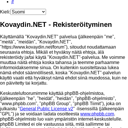
Etsi
Kieli:
Kovaydin.NET - Rekisteröityminen
Käyttämällä "Kovaydin.NET" palvelua (jälkeenpäin "me",
"meitä", "meidän", "Kovaydin.NET",
"https://www.kovaydin.net/forum"), sitoudut noudattamaan
seuraavia ehtoja. Mikäli et hyväksy näitä ehtoja, älä
rekisteröidy ja/tai käytä "Kovaydin.NET"-palvelua. Me voimme
muuttaa näitä ehtoja koska tahansa ja teemme parhaamme
informoidaksemme sinua. On kuitenkin suositeltavaa lukea
nämä ehdot säännöllisesti, koska "Kovaydin.NET"-palvelun
käyttö vaatii että hyväksyt nämä ehdot siinä muodossa, kuin ne
on päivitetty tai korjattu.
Keskustelufoorumimme käyttää phpBB-ohjelmistoa,
(jälkeenpäin "he", "heidät", "heidän", "phpBB-ohjelmisto",
"www.phpbb.com", "phpBB Group", "phpBB Tiimit"), joka on
julkaistu "
General Public License v2
" -lisenssillä (jälkeenpäin
"GPL") ja se voidaan ladata osoitteesta
www.phpbb.com
.
phpBB-ohjelmisto luo vain ympäristön internet-keskustelulle.
phpBB Limited ei ole vastuussa siitä, mitä sallimme tai