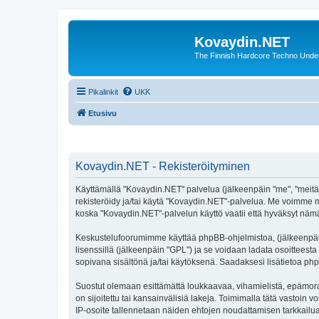
Kovaydin.NET
The Finnish Hardcore Techno Unde
Pikalinkit
UKK
Etusivu
Kovaydin.NET - Rekisteröityminen
Käyttämällä "Kovaydin.NET" palvelua (jälkeenpäin "me", "meitä"
rekisteröidy ja/tai käytä "Kovaydin.NET"-palvelua. Me voimme
koska "Kovaydin.NET"-palvelun käyttö vaatii että hyväksyt nämä 
Keskustelufoorumimme käyttää phpBB-ohjelmistoa, (jälkeenpäin 
lisenssillä (jälkeenpäin "GPL") ja se voidaan ladata osoitteesta
sopivana sisältönä ja/tai käytöksenä. Saadaksesi lisätietoa php
Suostut olemaan esittämättä loukkaavaa, vihamielistä, epämoraa
on sijoitettu tai kansainvälisiä lakeja. Toimimalla tätä vastoin v
IP-osoite tallennetaan näiden ehtojen noudattamisen tarkkailua