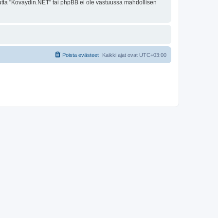
 mutta "Kovaydin.NET" tai phpBB ei ole vastuussa mahdollisen
Poista evästeet
Kaikki ajat ovat
UTC+03:00