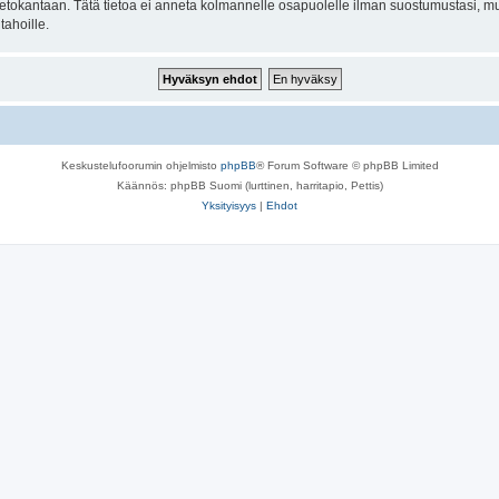
n tietokantaan. Tätä tietoa ei anneta kolmannelle osapuolelle ilman suostumustasi,
tahoille.
Keskustelufoorumin ohjelmisto
phpBB
® Forum Software © phpBB Limited
Käännös: phpBB Suomi (lurttinen, harritapio, Pettis)
Yksityisyys
|
Ehdot