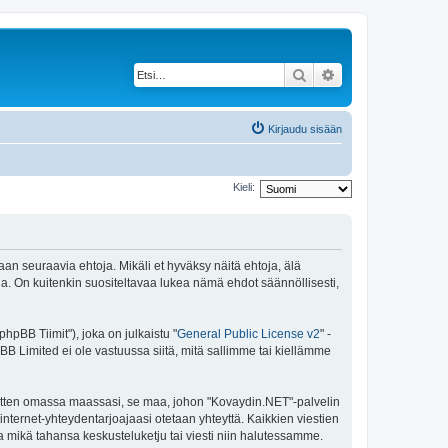
Etsi
Tarkennettu haku
Kirjaudu sisään
Kieli:
an seuraavia ehtoja. Mikäli et hyväksy näitä ehtoja, älä
 On kuitenkin suositeltavaa lukea nämä ehdot säännöllisesti,
pBB Tiimit"), joka on julkaistu "
General Public License v2
" -
BB Limited ei ole vastuussa siitä, mitä sallimme tai kiellämme
 sitten omassa maassasi, se maa, johon "Kovaydin.NET"-palvelin
sa internet-yhteydentarjoajaasi otetaan yhteyttä. Kaikkien viestien
a mikä tahansa keskusteluketju tai viesti niin halutessamme.