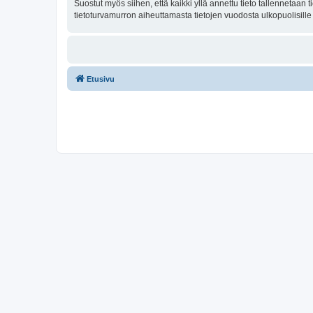
Suostut myös siihen, että kaikki yllä annettu tieto tallennetaa
tietoturvamurron aiheuttamasta tietojen vuodosta ulkopuolisille 
Etusivu