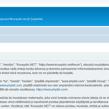
rground #kovaydin.net @ QuakeNet
, "meidän", "Kovaydin.NET", "https://www.kovaydin.net/forum"), sitoudut noudattama
 muuttaa näitä ehtoja koska tahansa ja teemme parhaamme informoidaksemme sinua.
ehdot siinä muodossa, kuin ne on päivitetty tai korjattu.
"he", "heidät", "heidän", "phpBB-ohjelmisto", "www.phpbb.com", "phpBB Group", "ph
www.phpbb.com
. phpBB-ohjelmisto luo vain ympäristön internet-keskustelulle. php
BB:stä vieraile osoitteessa:
https://www.phpbb.com/
.
lista tai muutakaan materiaalia, joka voisi loukata voimassa olevia lakeja oli se
oidaan sinut välittömästi ja lopullisesti poistaa järjestelmän käyttäjistä ja tarvittaes
 varten. Hyväksyt, että "Kovaydin.NET" on oikeus poistaa, muokata, siirtää ja sulke