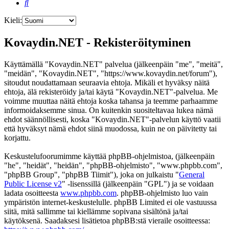
Etsi
Kieli:
Kovaydin.NET - Rekisteröityminen
Käyttämällä "Kovaydin.NET" palvelua (jälkeenpäin "me", "meitä",
"meidän", "Kovaydin.NET", "https://www.kovaydin.net/forum"),
sitoudut noudattamaan seuraavia ehtoja. Mikäli et hyväksy näitä
ehtoja, älä rekisteröidy ja/tai käytä "Kovaydin.NET"-palvelua. Me
voimme muuttaa näitä ehtoja koska tahansa ja teemme parhaamme
informoidaksemme sinua. On kuitenkin suositeltavaa lukea nämä
ehdot säännöllisesti, koska "Kovaydin.NET"-palvelun käyttö vaatii
että hyväksyt nämä ehdot siinä muodossa, kuin ne on päivitetty tai
korjattu.
Keskustelufoorumimme käyttää phpBB-ohjelmistoa, (jälkeenpäin
"he", "heidät", "heidän", "phpBB-ohjelmisto", "www.phpbb.com",
"phpBB Group", "phpBB Tiimit"), joka on julkaistu "
General
Public License v2
" -lisenssillä (jälkeenpäin "GPL") ja se voidaan
ladata osoitteesta
www.phpbb.com
. phpBB-ohjelmisto luo vain
ympäristön internet-keskustelulle. phpBB Limited ei ole vastuussa
siitä, mitä sallimme tai kiellämme sopivana sisältönä ja/tai
käytöksenä. Saadaksesi lisätietoa phpBB:stä vieraile osoitteessa: