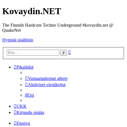
Kovaydin.NET
The Finnish Hardcore Techno Underground #kovaydin.net @
QuakeNet
Hyppää sisältöön
Tarkennettu
Etsi
haku
Pikalinkit
Vastaamattomat aiheet
Aktiiviset viestiketjut
Etsi
UKK
Kirjaudu sisään
Etusivu