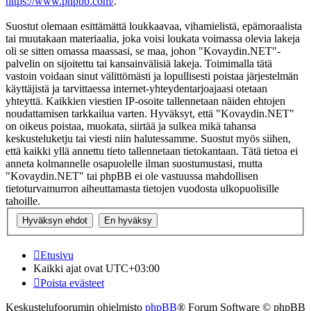
https://www.phpbb.com/
.
Suostut olemaan esittämättä loukkaavaa, vihamielistä, epämoraalista
tai muutakaan materiaalia, joka voisi loukata voimassa olevia lakeja
oli se sitten omassa maassasi, se maa, johon "Kovaydin.NET"-
palvelin on sijoitettu tai kansainvälisiä lakeja. Toimimalla tätä
vastoin voidaan sinut välittömästi ja lopullisesti poistaa järjestelmän
käyttäjistä ja tarvittaessa internet-yhteydentarjoajaasi otetaan
yhteyttä. Kaikkien viestien IP-osoite tallennetaan näiden ehtojen
noudattamisen tarkkailua varten. Hyväksyt, että "Kovaydin.NET"
on oikeus poistaa, muokata, siirtää ja sulkea mikä tahansa
keskusteluketju tai viesti niin halutessamme. Suostut myös siihen,
että kaikki yllä annettu tieto tallennetaan tietokantaan. Tätä tietoa ei
anneta kolmannelle osapuolelle ilman suostumustasi, mutta
"Kovaydin.NET" tai phpBB ei ole vastuussa mahdollisen
tietoturvamurron aiheuttamasta tietojen vuodosta ulkopuolisille
tahoille.
Etusivu
Kaikki ajat ovat
UTC+03:00
Poista evästeet
Keskustelufoorumin ohjelmisto
phpBB
® Forum Software © phpBB