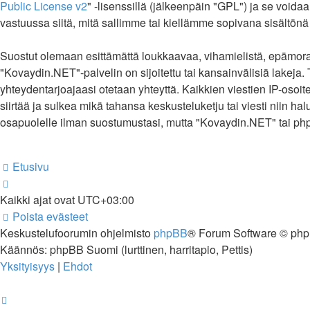
Public License v2
" -lisenssillä (jälkeenpäin "GPL") ja se voida
vastuussa siitä, mitä sallimme tai kiellämme sopivana sisältönä
Suostut olemaan esittämättä loukkaavaa, vihamielistä, epämoraa
"Kovaydin.NET"-palvelin on sijoitettu tai kansainvälisiä lakeja. T
yhteydentarjoajaasi otetaan yhteyttä. Kaikkien viestien IP-oso
siirtää ja sulkea mikä tahansa keskusteluketju tai viesti niin ha
osapuolelle ilman suostumustasi, mutta "Kovaydin.NET" tai phpB
Etusivu
Kaikki ajat ovat
UTC+03:00
Poista evästeet
Keskustelufoorumin ohjelmisto
phpBB
® Forum Software © php
Käännös: phpBB Suomi (lurttinen, harritapio, Pettis)
Yksityisyys
|
Ehdot