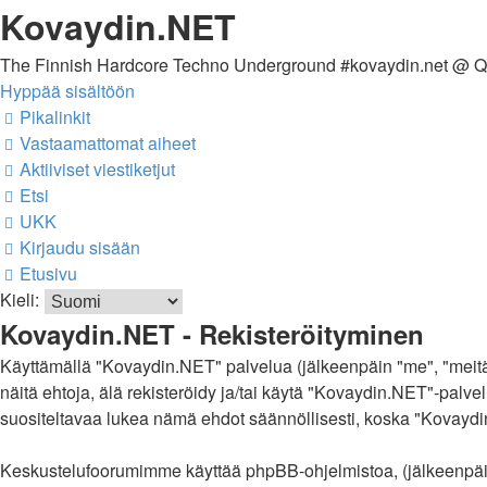
Kovaydin.NET
The Finnish Hardcore Techno Underground #kovaydin.net @ 
Hyppää sisältöön
Pikalinkit
Vastaamattomat aiheet
Aktiiviset viestiketjut
Etsi
UKK
Kirjaudu sisään
Etusivu
Kieli:
Kovaydin.NET - Rekisteröityminen
Käyttämällä "Kovaydin.NET" palvelua (jälkeenpäin "me", "meitä
näitä ehtoja, älä rekisteröidy ja/tai käytä "Kovaydin.NET"-p
suositeltavaa lukea nämä ehdot säännöllisesti, koska "Kovaydin.
Keskustelufoorumimme käyttää phpBB-ohjelmistoa, (jälkeenpäin 