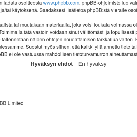
an ladata osoitteesta
www.phpbb.com
. phpBB-ohjelmisto luo vai
 ja/tai käytöksenä. Saadaksesi lisätietoa phpBB:stä vieraile oso
lista tai muutakaan materiaalia, joka voisi loukata voimassa ol
oimimalla tätä vastoin voidaan sinut välittömästi ja lopullisesti p
ite tallennetaan näiden ehtojen noudattamisen tarkkailua varten
lutessamme. Suostut myös siihen, että kaikki yllä annettu tieto t
B ei ole vastuussa mahdollisen tietoturvamurron aiheuttamasta t
BB Limited