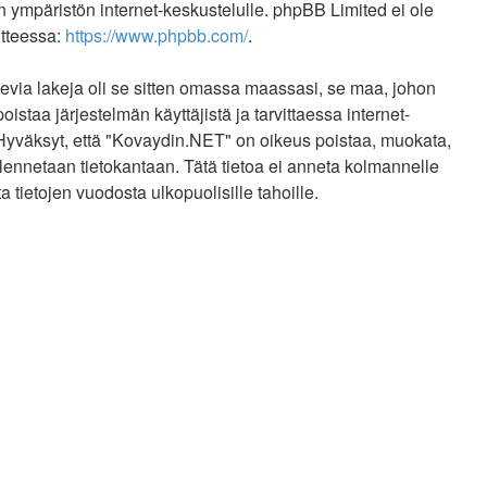
n ympäristön internet-keskustelulle. phpBB Limited ei ole
itteessa:
https://www.phpbb.com/
.
evia lakeja oli se sitten omassa maassasi, se maa, johon
oistaa järjestelmän käyttäjistä ja tarvittaessa internet-
. Hyväksyt, että "Kovaydin.NET" on oikeus poistaa, muokata,
allennetaan tietokantaan. Tätä tietoa ei anneta kolmannelle
ietojen vuodosta ulkopuolisille tahoille.