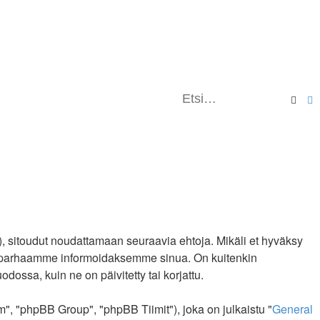
Ets
, sitoudut noudattamaan seuraavia ehtoja. Mikäli et hyväksy
me parhaamme informoidaksemme sinua. On kuitenkin
ossa, kuin ne on päivitetty tai korjattu.
, "phpBB Group", "phpBB Tiimit"), joka on julkaistu "
General