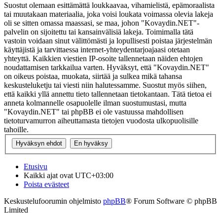
Suostut olemaan esittämättä loukkaavaa, vihamielistä, epämoraalista
tai muutakaan materiaalia, joka voisi loukata voimassa olevia lakeja
oli se sitten omassa maassasi, se maa, johon "Kovaydin.NET"-
palvelin on sijoitettu tai kansainvälisiä lakeja. Toimimalla tätä
vastoin voidaan sinut välittömästi ja lopullisesti poistaa järjestelmän
käyttäjistä ja tarvittaessa internet-yhteydentarjoajaasi otetaan
yhteyttä. Kaikkien viestien IP-osoite tallennetaan näiden ehtojen
noudattamisen tarkkailua varten. Hyväksyt, että "Kovaydin.NET"
on oikeus poistaa, muokata, siirtää ja sulkea mikä tahansa
keskusteluketju tai viesti niin halutessamme. Suostut myös siihen,
että kaikki yllä annettu tieto tallennetaan tietokantaan. Tätä tietoa ei
anneta kolmannelle osapuolelle ilman suostumustasi, mutta
"Kovaydin.NET" tai phpBB ei ole vastuussa mahdollisen
tietoturvamurron aiheuttamasta tietojen vuodosta ulkopuolisille
tahoille.
Etusivu
Kaikki ajat ovat
UTC+03:00
Poista evästeet
Keskustelufoorumin ohjelmisto
phpBB
® Forum Software © phpBB
Limited