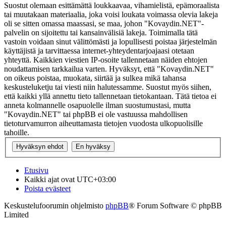
Suostut olemaan esittämättä loukkaavaa, vihamielistä, epämoraalista
tai muutakaan materiaalia, joka voisi loukata voimassa olevia lakeja
oli se sitten omassa maassasi, se maa, johon "Kovaydin.NET"-
palvelin on sijoitettu tai kansainvälisiä lakeja. Toimimalla tätä
vastoin voidaan sinut välittömästi ja lopullisesti poistaa järjestelmän
käyttäjistä ja tarvittaessa internet-yhteydentarjoajaasi otetaan
yhteyttä. Kaikkien viestien IP-osoite tallennetaan näiden ehtojen
noudattamisen tarkkailua varten. Hyväksyt, että "Kovaydin.NET"
on oikeus poistaa, muokata, siirtää ja sulkea mikä tahansa
keskusteluketju tai viesti niin halutessamme. Suostut myös siihen,
että kaikki yllä annettu tieto tallennetaan tietokantaan. Tätä tietoa ei
anneta kolmannelle osapuolelle ilman suostumustasi, mutta
"Kovaydin.NET" tai phpBB ei ole vastuussa mahdollisen
tietoturvamurron aiheuttamasta tietojen vuodosta ulkopuolisille
tahoille.
Etusivu
Kaikki ajat ovat
UTC+03:00
Poista evästeet
Keskustelufoorumin ohjelmisto
phpBB
® Forum Software © phpBB
Limited