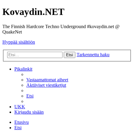
Kovaydin.NET
The Finnish Hardcore Techno Underground #kovaydin.net @
QuakeNet
Hyppää sisältöön
Tarkennettu haku
Etsi
Pikalinkit
Vastaamattomat aiheet
Aktiiviset viestiketjut
Etsi
UKK
Kirjaudu sisään
Etusivu
Etsi