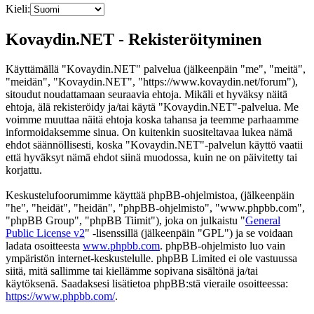
Kieli:
Kovaydin.NET - Rekisteröityminen
Käyttämällä "Kovaydin.NET" palvelua (jälkeenpäin "me", "meitä",
"meidän", "Kovaydin.NET", "https://www.kovaydin.net/forum"),
sitoudut noudattamaan seuraavia ehtoja. Mikäli et hyväksy näitä
ehtoja, älä rekisteröidy ja/tai käytä "Kovaydin.NET"-palvelua. Me
voimme muuttaa näitä ehtoja koska tahansa ja teemme parhaamme
informoidaksemme sinua. On kuitenkin suositeltavaa lukea nämä
ehdot säännöllisesti, koska "Kovaydin.NET"-palvelun käyttö vaatii
että hyväksyt nämä ehdot siinä muodossa, kuin ne on päivitetty tai
korjattu.
Keskustelufoorumimme käyttää phpBB-ohjelmistoa, (jälkeenpäin
"he", "heidät", "heidän", "phpBB-ohjelmisto", "www.phpbb.com",
"phpBB Group", "phpBB Tiimit"), joka on julkaistu "
General
Public License v2
" -lisenssillä (jälkeenpäin "GPL") ja se voidaan
ladata osoitteesta
www.phpbb.com
. phpBB-ohjelmisto luo vain
ympäristön internet-keskustelulle. phpBB Limited ei ole vastuussa
siitä, mitä sallimme tai kiellämme sopivana sisältönä ja/tai
käytöksenä. Saadaksesi lisätietoa phpBB:stä vieraile osoitteessa:
https://www.phpbb.com/
.