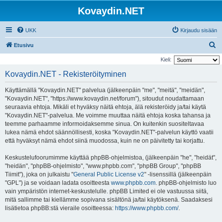
Kovaydin.NET
UKK
Kirjaudu sisään
E
Etusivu
t
Kieli:
s
Kovaydin.NET - Rekisteröityminen
i
Käyttämällä "Kovaydin.NET" palvelua (jälkeenpäin "me", "meitä", "meidän",
"Kovaydin.NET", "https://www.kovaydin.net/forum"), sitoudut noudattamaan
seuraavia ehtoja. Mikäli et hyväksy näitä ehtoja, älä rekisteröidy ja/tai käytä
"Kovaydin.NET"-palvelua. Me voimme muuttaa näitä ehtoja koska tahansa ja
teemme parhaamme informoidaksemme sinua. On kuitenkin suositeltavaa
lukea nämä ehdot säännöllisesti, koska "Kovaydin.NET"-palvelun käyttö vaatii
että hyväksyt nämä ehdot siinä muodossa, kuin ne on päivitetty tai korjattu.
Keskustelufoorumimme käyttää phpBB-ohjelmistoa, (jälkeenpäin "he", "heidät",
"heidän", "phpBB-ohjelmisto", "www.phpbb.com", "phpBB Group", "phpBB
Tiimit"), joka on julkaistu "
General Public License v2
" -lisenssillä (jälkeenpäin
"GPL") ja se voidaan ladata osoitteesta
www.phpbb.com
. phpBB-ohjelmisto luo
vain ympäristön internet-keskustelulle. phpBB Limited ei ole vastuussa siitä,
mitä sallimme tai kiellämme sopivana sisältönä ja/tai käytöksenä. Saadaksesi
lisätietoa phpBB:stä vieraile osoitteessa:
https://www.phpbb.com/
.