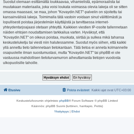
Suostut olemaan esittämättä loukkaavaa, vihamielistä, epämoraalista tai
muutakaan materiaalia, joka voisi loukata voimassa olevia lakeja oli se sitten
omassa maassasi, se maa, johon "Kovaydin.NET"-palvelin on sijoitettu tai
kansainvälisiä lakeja. Toimimalla tätä vastoin voidaan sinut välittömästi ja
lopullisesti poistaa järjestelmän käyttäjistä ja tarvittaessa internet-
yhteydentarjoajaasi otetaan yhteyttä. Kaikkien viestien IP-osoite tallennetaan
näiden ehtojen noudattamisen tarkkailua varten. Hyväksyt, että
"Kovaydin.NET" on oikeus poistaa, muokata, siirtää ja sulkea mikä tahansa
keskusteluketju tai viesti niin halutessamme. Suostut myös siihen, että kaikki
yllä annettu tieto tallennetaan tietokantaan. Tätä tietoa ei anneta kolmannelle
osapuolelle ilman suostumustasi, mutta "Kovaydin.NET" tai phpBB ei ole
vastuussa mahdollisen tietoturvamurron aiheuttamasta tietojen vuodosta
ulkopuolisille tahoille.
Etusivu
Poista evästeet
Kaikki ajat ovat
UTC+03:00
Keskustelufoorumin ohjelmisto
phpBB
® Forum Software © phpBB Limited
Käännös: phpBB Suomi (lurttinen, harritapio, Pettis)
Yksityisyys
|
Ehdot