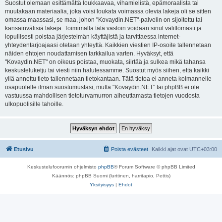
Suostut olemaan esittämättä loukkaavaa, vihamielistä, epämoraalista tai
muutakaan materiaalia, joka voisi loukata voimassa olevia lakeja oli se sitten
omassa maassasi, se maa, johon "Kovaydin.NET"-palvelin on sijoitettu tai
kansainvälisiä lakeja. Toimimalla tätä vastoin voidaan sinut välittömästi ja
lopullisesti poistaa järjestelmän käyttäjistä ja tarvittaessa internet-
yhteydentarjoajaasi otetaan yhteyttä. Kaikkien viestien IP-osoite tallennetaan
näiden ehtojen noudattamisen tarkkailua varten. Hyväksyt, että
"Kovaydin.NET" on oikeus poistaa, muokata, siirtää ja sulkea mikä tahansa
keskusteluketju tai viesti niin halutessamme. Suostut myös siihen, että kaikki
yllä annettu tieto tallennetaan tietokantaan. Tätä tietoa ei anneta kolmannelle
osapuolelle ilman suostumustasi, mutta "Kovaydin.NET" tai phpBB ei ole
vastuussa mahdollisen tietoturvamurron aiheuttamasta tietojen vuodosta
ulkopuolisille tahoille.
Etusivu
Poista evästeet
Kaikki ajat ovat
UTC+03:00
Keskustelufoorumin ohjelmisto
phpBB
® Forum Software © phpBB Limited
Käännös: phpBB Suomi (lurttinen, harritapio, Pettis)
Yksityisyys
|
Ehdot