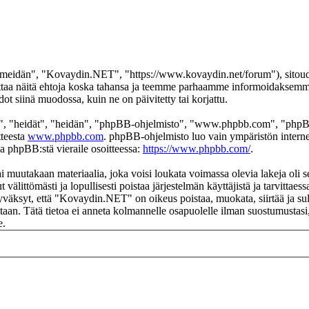
eidän", "Kovaydin.NET", "https://www.kovaydin.net/forum"), sitoudut 
aa näitä ehtoja koska tahansa ja teemme parhaamme informoidaksemme s
 siinä muodossa, kuin ne on päivitetty tai korjattu.
", "heidät", "heidän", "phpBB-ohjelmisto", "www.phpbb.com", "phpBB
tteesta
www.phpbb.com
. phpBB-ohjelmisto luo vain ympäristön interne
oa phpBB:stä vieraile osoitteessa:
https://www.phpbb.com/
.
ai muutakaan materiaalia, joka voisi loukata voimassa olevia lakeja ol
t välittömästi ja lopullisesti poistaa järjestelmän käyttäjistä ja tarvittae
yväksyt, että "Kovaydin.NET" on oikeus poistaa, muokata, siirtää ja sul
okantaan. Tätä tietoa ei anneta kolmannelle osapuolelle ilman suostumus
e.