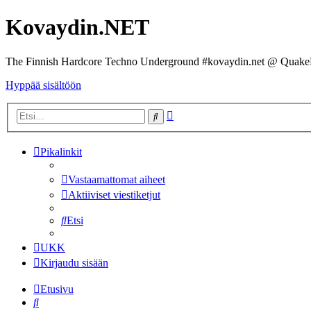
Kovaydin.NET
The Finnish Hardcore Techno Underground #kovaydin.net @ Quake
Hyppää sisältöön
Tarkennettu
Etsi
haku
Pikalinkit
Vastaamattomat aiheet
Aktiiviset viestiketjut
Etsi
UKK
Kirjaudu sisään
Etusivu
Etsi