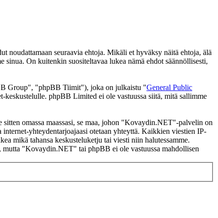
noudattamaan seuraavia ehtoja. Mikäli et hyväksy näitä ehtoja, älä
inua. On kuitenkin suositeltavaa lukea nämä ehdot säännöllisesti,
 Group", "phpBB Tiimit"), joka on julkaistu "
General Public
t-keskustelulle. phpBB Limited ei ole vastuussa siitä, mitä sallimme
i se sitten omassa maassasi, se maa, johon "Kovaydin.NET"-palvelin on
ssa internet-yhteydentarjoajaasi otetaan yhteyttä. Kaikkien viestien IP-
kea mikä tahansa keskusteluketju tai viesti niin halutessamme.
tasi, mutta "Kovaydin.NET" tai phpBB ei ole vastuussa mahdollisen