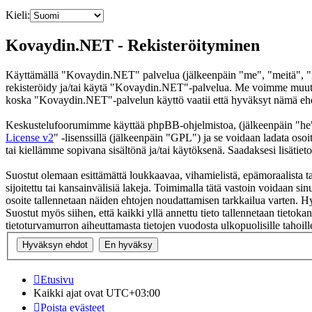
Kieli:
Kovaydin.NET - Rekisteröityminen
Käyttämällä "Kovaydin.NET" palvelua (jälkeenpäin "me", "meitä", "m
rekisteröidy ja/tai käytä "Kovaydin.NET"-palvelua. Me voimme muutt
koska "Kovaydin.NET"-palvelun käyttö vaatii että hyväksyt nämä ehdot
Keskustelufoorumimme käyttää phpBB-ohjelmistoa, (jälkeenpäin "he
License v2
" -lisenssillä (jälkeenpäin "GPL") ja se voidaan ladata osoi
tai kiellämme sopivana sisältönä ja/tai käytöksenä. Saadaksesi lisätiet
Suostut olemaan esittämättä loukkaavaa, vihamielistä, epämoraalista t
sijoitettu tai kansainvälisiä lakeja. Toimimalla tätä vastoin voidaan sinu
osoite tallennetaan näiden ehtojen noudattamisen tarkkailua varten. H
Suostut myös siihen, että kaikki yllä annettu tieto tallennetaan tiet
tietoturvamurron aiheuttamasta tietojen vuodosta ulkopuolisille tahoill
Etusivu
Kaikki ajat ovat
UTC+03:00
Poista evästeet