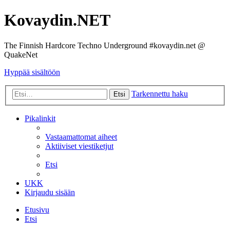
Kovaydin.NET
The Finnish Hardcore Techno Underground #kovaydin.net @
QuakeNet
Hyppää sisältöön
Tarkennettu haku
Etsi
Pikalinkit
Vastaamattomat aiheet
Aktiiviset viestiketjut
Etsi
UKK
Kirjaudu sisään
Etusivu
Etsi