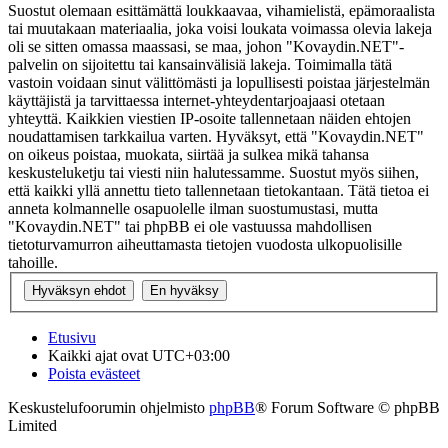
Suostut olemaan esittämättä loukkaavaa, vihamielistä, epämoraalista
tai muutakaan materiaalia, joka voisi loukata voimassa olevia lakeja
oli se sitten omassa maassasi, se maa, johon "Kovaydin.NET"-
palvelin on sijoitettu tai kansainvälisiä lakeja. Toimimalla tätä
vastoin voidaan sinut välittömästi ja lopullisesti poistaa järjestelmän
käyttäjistä ja tarvittaessa internet-yhteydentarjoajaasi otetaan
yhteyttä. Kaikkien viestien IP-osoite tallennetaan näiden ehtojen
noudattamisen tarkkailua varten. Hyväksyt, että "Kovaydin.NET"
on oikeus poistaa, muokata, siirtää ja sulkea mikä tahansa
keskusteluketju tai viesti niin halutessamme. Suostut myös siihen,
että kaikki yllä annettu tieto tallennetaan tietokantaan. Tätä tietoa ei
anneta kolmannelle osapuolelle ilman suostumustasi, mutta
"Kovaydin.NET" tai phpBB ei ole vastuussa mahdollisen
tietoturvamurron aiheuttamasta tietojen vuodosta ulkopuolisille
tahoille.
Etusivu
Kaikki ajat ovat
UTC+03:00
Poista evästeet
Keskustelufoorumin ohjelmisto
phpBB
® Forum Software © phpBB
Limited