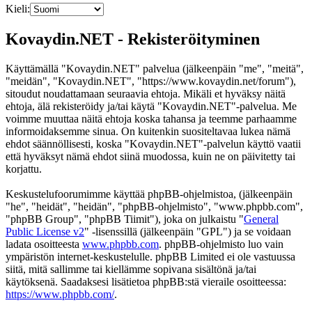
Kieli:
Kovaydin.NET - Rekisteröityminen
Käyttämällä "Kovaydin.NET" palvelua (jälkeenpäin "me", "meitä",
"meidän", "Kovaydin.NET", "https://www.kovaydin.net/forum"),
sitoudut noudattamaan seuraavia ehtoja. Mikäli et hyväksy näitä
ehtoja, älä rekisteröidy ja/tai käytä "Kovaydin.NET"-palvelua. Me
voimme muuttaa näitä ehtoja koska tahansa ja teemme parhaamme
informoidaksemme sinua. On kuitenkin suositeltavaa lukea nämä
ehdot säännöllisesti, koska "Kovaydin.NET"-palvelun käyttö vaatii
että hyväksyt nämä ehdot siinä muodossa, kuin ne on päivitetty tai
korjattu.
Keskustelufoorumimme käyttää phpBB-ohjelmistoa, (jälkeenpäin
"he", "heidät", "heidän", "phpBB-ohjelmisto", "www.phpbb.com",
"phpBB Group", "phpBB Tiimit"), joka on julkaistu "
General
Public License v2
" -lisenssillä (jälkeenpäin "GPL") ja se voidaan
ladata osoitteesta
www.phpbb.com
. phpBB-ohjelmisto luo vain
ympäristön internet-keskustelulle. phpBB Limited ei ole vastuussa
siitä, mitä sallimme tai kiellämme sopivana sisältönä ja/tai
käytöksenä. Saadaksesi lisätietoa phpBB:stä vieraile osoitteessa:
https://www.phpbb.com/
.