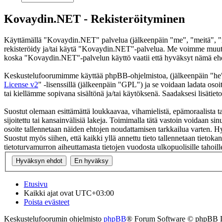
Kovaydin.NET - Rekisteröityminen
Käyttämällä "Kovaydin.NET" palvelua (jälkeenpäin "me", "meitä", "m
rekisteröidy ja/tai käytä "Kovaydin.NET"-palvelua. Me voimme muutt
koska "Kovaydin.NET"-palvelun käyttö vaatii että hyväksyt nämä ehdot
Keskustelufoorumimme käyttää phpBB-ohjelmistoa, (jälkeenpäin "he
License v2
" -lisenssillä (jälkeenpäin "GPL") ja se voidaan ladata osoi
tai kiellämme sopivana sisältönä ja/tai käytöksenä. Saadaksesi lisätiet
Suostut olemaan esittämättä loukkaavaa, vihamielistä, epämoraalista t
sijoitettu tai kansainvälisiä lakeja. Toimimalla tätä vastoin voidaan sinu
osoite tallennetaan näiden ehtojen noudattamisen tarkkailua varten. H
Suostut myös siihen, että kaikki yllä annettu tieto tallennetaan tiet
tietoturvamurron aiheuttamasta tietojen vuodosta ulkopuolisille tahoill
Etusivu
Kaikki ajat ovat
UTC+03:00
Poista evästeet
Keskustelufoorumin ohjelmisto
phpBB
® Forum Software © phpBB 