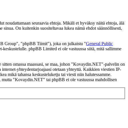
noudattamaan seuraavia ehtoja. Mikäli et hyväksy näitä ehtoja, älä
inua. On kuitenkin suositeltavaa lukea nämä ehdot säännöllisesti,
 Group", "phpBB Tiimit"), joka on julkaistu "
General Public
t-keskustelulle. phpBB Limited ei ole vastuussa siitä, mitä sallimme
i se sitten omassa maassasi, se maa, johon "Kovaydin.NET"-palvelin on
ssa internet-yhteydentarjoajaasi otetaan yhteyttä. Kaikkien viestien IP-
kea mikä tahansa keskusteluketju tai viesti niin halutessamme.
tasi, mutta "Kovaydin.NET" tai phpBB ei ole vastuussa mahdollisen