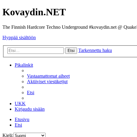
Kovaydin.NET
The Finnish Hardcore Techno Underground #kovaydin.net @ Quake
Hyppää sisältöön
Tarkennettu haku
Etsi
Pikalinkit
Vastaamattomat aiheet
Aktiiviset viestiketjut
Etsi
UKK
Kirjaudu sisään
Etusivu
Etsi
Kieli: