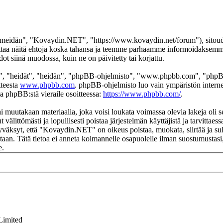
eidän", "Kovaydin.NET", "https://www.kovaydin.net/forum"), sitoudut 
aa näitä ehtoja koska tahansa ja teemme parhaamme informoidaksemme s
 siinä muodossa, kuin ne on päivitetty tai korjattu.
", "heidät", "heidän", "phpBB-ohjelmisto", "www.phpbb.com", "phpBB
tteesta
www.phpbb.com
. phpBB-ohjelmisto luo vain ympäristön interne
oa phpBB:stä vieraile osoitteessa:
https://www.phpbb.com/
.
ai muutakaan materiaalia, joka voisi loukata voimassa olevia lakeja ol
t välittömästi ja lopullisesti poistaa järjestelmän käyttäjistä ja tarvittae
yväksyt, että "Kovaydin.NET" on oikeus poistaa, muokata, siirtää ja sul
okantaan. Tätä tietoa ei anneta kolmannelle osapuolelle ilman suostumus
e.
Limited