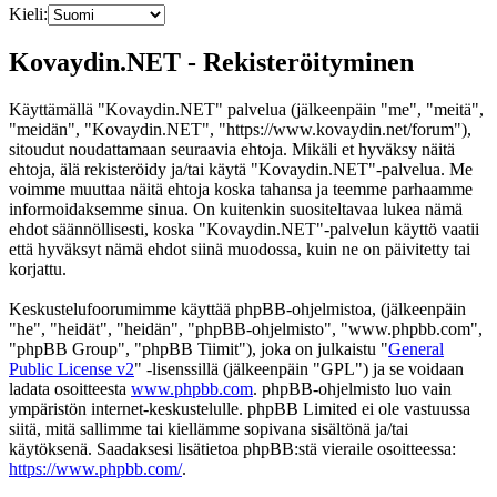
Kieli:
Kovaydin.NET - Rekisteröityminen
Käyttämällä "Kovaydin.NET" palvelua (jälkeenpäin "me", "meitä",
"meidän", "Kovaydin.NET", "https://www.kovaydin.net/forum"),
sitoudut noudattamaan seuraavia ehtoja. Mikäli et hyväksy näitä
ehtoja, älä rekisteröidy ja/tai käytä "Kovaydin.NET"-palvelua. Me
voimme muuttaa näitä ehtoja koska tahansa ja teemme parhaamme
informoidaksemme sinua. On kuitenkin suositeltavaa lukea nämä
ehdot säännöllisesti, koska "Kovaydin.NET"-palvelun käyttö vaatii
että hyväksyt nämä ehdot siinä muodossa, kuin ne on päivitetty tai
korjattu.
Keskustelufoorumimme käyttää phpBB-ohjelmistoa, (jälkeenpäin
"he", "heidät", "heidän", "phpBB-ohjelmisto", "www.phpbb.com",
"phpBB Group", "phpBB Tiimit"), joka on julkaistu "
General
Public License v2
" -lisenssillä (jälkeenpäin "GPL") ja se voidaan
ladata osoitteesta
www.phpbb.com
. phpBB-ohjelmisto luo vain
ympäristön internet-keskustelulle. phpBB Limited ei ole vastuussa
siitä, mitä sallimme tai kiellämme sopivana sisältönä ja/tai
käytöksenä. Saadaksesi lisätietoa phpBB:stä vieraile osoitteessa:
https://www.phpbb.com/
.