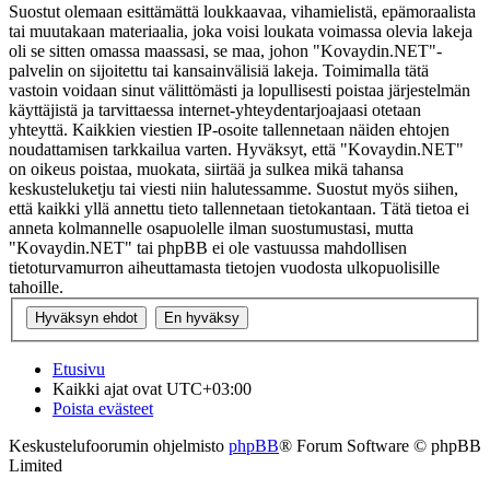
Suostut olemaan esittämättä loukkaavaa, vihamielistä, epämoraalista
tai muutakaan materiaalia, joka voisi loukata voimassa olevia lakeja
oli se sitten omassa maassasi, se maa, johon "Kovaydin.NET"-
palvelin on sijoitettu tai kansainvälisiä lakeja. Toimimalla tätä
vastoin voidaan sinut välittömästi ja lopullisesti poistaa järjestelmän
käyttäjistä ja tarvittaessa internet-yhteydentarjoajaasi otetaan
yhteyttä. Kaikkien viestien IP-osoite tallennetaan näiden ehtojen
noudattamisen tarkkailua varten. Hyväksyt, että "Kovaydin.NET"
on oikeus poistaa, muokata, siirtää ja sulkea mikä tahansa
keskusteluketju tai viesti niin halutessamme. Suostut myös siihen,
että kaikki yllä annettu tieto tallennetaan tietokantaan. Tätä tietoa ei
anneta kolmannelle osapuolelle ilman suostumustasi, mutta
"Kovaydin.NET" tai phpBB ei ole vastuussa mahdollisen
tietoturvamurron aiheuttamasta tietojen vuodosta ulkopuolisille
tahoille.
Etusivu
Kaikki ajat ovat
UTC+03:00
Poista evästeet
Keskustelufoorumin ohjelmisto
phpBB
® Forum Software © phpBB
Limited