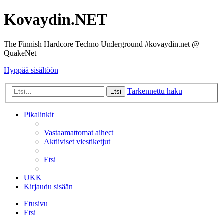
Kovaydin.NET
The Finnish Hardcore Techno Underground #kovaydin.net @
QuakeNet
Hyppää sisältöön
Tarkennettu haku
Etsi
Pikalinkit
Vastaamattomat aiheet
Aktiiviset viestiketjut
Etsi
UKK
Kirjaudu sisään
Etusivu
Etsi