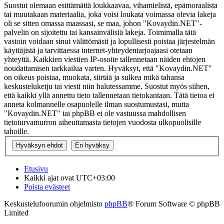
Suostut olemaan esittämättä loukkaavaa, vihamielistä, epämoraalista
tai muutakaan materiaalia, joka voisi loukata voimassa olevia lakeja
oli se sitten omassa maassasi, se maa, johon "Kovaydin.NET"-
palvelin on sijoitettu tai kansainvälisiä lakeja. Toimimalla tätä
vastoin voidaan sinut välittömästi ja lopullisesti poistaa järjestelmän
käyttäjistä ja tarvittaessa internet-yhteydentarjoajaasi otetaan
yhteyttä. Kaikkien viestien IP-osoite tallennetaan näiden ehtojen
noudattamisen tarkkailua varten. Hyväksyt, että "Kovaydin.NET"
on oikeus poistaa, muokata, siirtää ja sulkea mikä tahansa
keskusteluketju tai viesti niin halutessamme. Suostut myös siihen,
että kaikki yllä annettu tieto tallennetaan tietokantaan. Tätä tietoa ei
anneta kolmannelle osapuolelle ilman suostumustasi, mutta
"Kovaydin.NET" tai phpBB ei ole vastuussa mahdollisen
tietoturvamurron aiheuttamasta tietojen vuodosta ulkopuolisille
tahoille.
Etusivu
Kaikki ajat ovat
UTC+03:00
Poista evästeet
Keskustelufoorumin ohjelmisto
phpBB
® Forum Software © phpBB
Limited