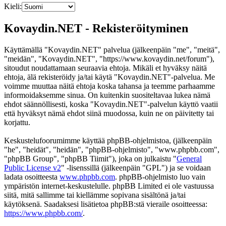
Kieli:
Kovaydin.NET - Rekisteröityminen
Käyttämällä "Kovaydin.NET" palvelua (jälkeenpäin "me", "meitä",
"meidän", "Kovaydin.NET", "https://www.kovaydin.net/forum"),
sitoudut noudattamaan seuraavia ehtoja. Mikäli et hyväksy näitä
ehtoja, älä rekisteröidy ja/tai käytä "Kovaydin.NET"-palvelua. Me
voimme muuttaa näitä ehtoja koska tahansa ja teemme parhaamme
informoidaksemme sinua. On kuitenkin suositeltavaa lukea nämä
ehdot säännöllisesti, koska "Kovaydin.NET"-palvelun käyttö vaatii
että hyväksyt nämä ehdot siinä muodossa, kuin ne on päivitetty tai
korjattu.
Keskustelufoorumimme käyttää phpBB-ohjelmistoa, (jälkeenpäin
"he", "heidät", "heidän", "phpBB-ohjelmisto", "www.phpbb.com",
"phpBB Group", "phpBB Tiimit"), joka on julkaistu "
General
Public License v2
" -lisenssillä (jälkeenpäin "GPL") ja se voidaan
ladata osoitteesta
www.phpbb.com
. phpBB-ohjelmisto luo vain
ympäristön internet-keskustelulle. phpBB Limited ei ole vastuussa
siitä, mitä sallimme tai kiellämme sopivana sisältönä ja/tai
käytöksenä. Saadaksesi lisätietoa phpBB:stä vieraile osoitteessa:
https://www.phpbb.com/
.