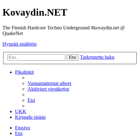
Kovaydin.NET
The Finnish Hardcore Techno Underground #kovaydin.net @
QuakeNet
Hyppää sisältöön
Tarkennettu haku
Etsi
Pikalinkit
Vastaamattomat aiheet
Aktiiviset viestiketjut
Etsi
UKK
Kirjaudu sisään
Etusivu
Etsi