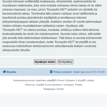
Suostut olemaan esittämättä loukkaavaa, vihamielistä, epämoraalista tai
muutakaan materiaalia, joka voisi loukata voimassa olevia lakeja oli se sitten
omassa maassasi, se maa, johon "Kovaydin.NET"-palvelin on sijoitettu tai
kansainvälisiä lakeja. Toimimalla tätä vastoin voidaan sinut välittömästi ja
lopullisesti poistaa järjestelmän käyttäjistä ja tarvittaessa internet-
yhteydentarjoajaasi otetaan yhteyttä. Kaikkien viestien IP-osoite tallennetaan
näiden ehtojen noudattamisen tarkkailua varten. Hyväksyt, että
"Kovaydin.NET" on oikeus poistaa, muokata, siirtää ja sulkea mikä tahansa
keskusteluketju tai viesti niin halutessamme. Suostut myös siihen, että kaikki
yllä annettu tieto tallennetaan tietokantaan. Tätä tietoa ei anneta kolmannelle
osapuolelle ilman suostumustasi, mutta "Kovaydin.NET" tai phpBB ei ole
vastuussa mahdollisen tietoturvamurron aiheuttamasta tietojen vuodosta
ulkopuolisille tahoille.
Etusivu
Poista evästeet
Kaikki ajat ovat
UTC+03:00
Keskustelufoorumin ohjelmisto
phpBB
® Forum Software © phpBB Limited
Käännös: phpBB Suomi (lurttinen, harritapio, Pettis)
Yksityisyys
|
Ehdot