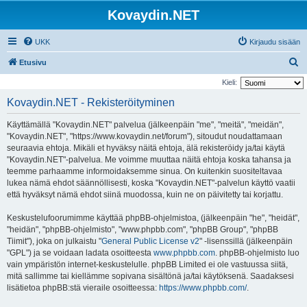
Kovaydin.NET
UKK
Kirjaudu sisään
E
Etusivu
t
Kieli:
s
Kovaydin.NET - Rekisteröityminen
i
Käyttämällä "Kovaydin.NET" palvelua (jälkeenpäin "me", "meitä", "meidän",
"Kovaydin.NET", "https://www.kovaydin.net/forum"), sitoudut noudattamaan
seuraavia ehtoja. Mikäli et hyväksy näitä ehtoja, älä rekisteröidy ja/tai käytä
"Kovaydin.NET"-palvelua. Me voimme muuttaa näitä ehtoja koska tahansa ja
teemme parhaamme informoidaksemme sinua. On kuitenkin suositeltavaa
lukea nämä ehdot säännöllisesti, koska "Kovaydin.NET"-palvelun käyttö vaatii
että hyväksyt nämä ehdot siinä muodossa, kuin ne on päivitetty tai korjattu.
Keskustelufoorumimme käyttää phpBB-ohjelmistoa, (jälkeenpäin "he", "heidät",
"heidän", "phpBB-ohjelmisto", "www.phpbb.com", "phpBB Group", "phpBB
Tiimit"), joka on julkaistu "
General Public License v2
" -lisenssillä (jälkeenpäin
"GPL") ja se voidaan ladata osoitteesta
www.phpbb.com
. phpBB-ohjelmisto luo
vain ympäristön internet-keskustelulle. phpBB Limited ei ole vastuussa siitä,
mitä sallimme tai kiellämme sopivana sisältönä ja/tai käytöksenä. Saadaksesi
lisätietoa phpBB:stä vieraile osoitteessa:
https://www.phpbb.com/
.