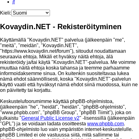
Etsi
Kieli:
Kovaydin.NET - Rekisteröityminen
Käyttämällä "Kovaydin.NET" palvelua (jälkeenpäin "me",
"meitä", "meidän", "Kovaydin.NET",
"https://www.kovaydin.net/forum"), sitoudut noudattamaan
seuraavia ehtoja. Mikäli et hyväksy näitä ehtoja, älä
rekisteröidy ja/tai käytä "Kovaydin.NET"-palvelua. Me voimme
muuttaa näitä ehtoja koska tahansa ja teemme parhaamme
informoidaksemme sinua. On kuitenkin suositeltavaa lukea
nämä ehdot säännöllisesti, koska "Kovaydin.NET"-palvelun
käyttö vaatii että hyväksyt nämä ehdot siinä muodossa, kuin ne
on päivitetty tai korjattu.
Keskustelufoorumimme käyttää phpBB-ohjelmistoa,
(jälkeenpäin "he", "heidät", "heidän", "phpBB-ohjelmisto",
"www.phpbb.com", "phpBB Group", "phpBB Tiimit"), joka on
julkaistu "
General Public License v2
" -lisenssillä (jälkeenpäin
"GPL") ja se voidaan ladata osoitteesta
www.phpbb.com
.
phpBB-ohjelmisto luo vain ympäristön internet-keskustelulle.
phpBB Limited ei ole vastuussa siitä, mitä sallimme tai