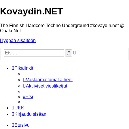
Kovaydin.NET
The Finnish Hardcore Techno Underground #kovaydin.net @
QuakeNet
Hyppää sisältöön
Tarkennettu
Etsi
haku
Pikalinkit
Vastaamattomat aiheet
Aktiiviset viestiketjut
Etsi
UKK
Kirjaudu sisään
Etusivu