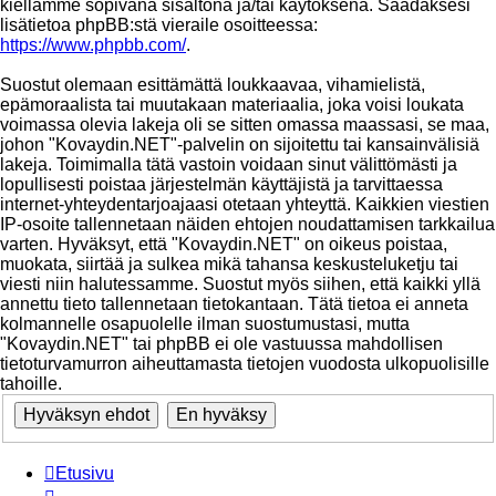
kiellämme sopivana sisältönä ja/tai käytöksenä. Saadaksesi
lisätietoa phpBB:stä vieraile osoitteessa:
https://www.phpbb.com/
.
Suostut olemaan esittämättä loukkaavaa, vihamielistä,
epämoraalista tai muutakaan materiaalia, joka voisi loukata
voimassa olevia lakeja oli se sitten omassa maassasi, se maa,
johon "Kovaydin.NET"-palvelin on sijoitettu tai kansainvälisiä
lakeja. Toimimalla tätä vastoin voidaan sinut välittömästi ja
lopullisesti poistaa järjestelmän käyttäjistä ja tarvittaessa
internet-yhteydentarjoajaasi otetaan yhteyttä. Kaikkien viestien
IP-osoite tallennetaan näiden ehtojen noudattamisen tarkkailua
varten. Hyväksyt, että "Kovaydin.NET" on oikeus poistaa,
muokata, siirtää ja sulkea mikä tahansa keskusteluketju tai
viesti niin halutessamme. Suostut myös siihen, että kaikki yllä
annettu tieto tallennetaan tietokantaan. Tätä tietoa ei anneta
kolmannelle osapuolelle ilman suostumustasi, mutta
"Kovaydin.NET" tai phpBB ei ole vastuussa mahdollisen
tietoturvamurron aiheuttamasta tietojen vuodosta ulkopuolisille
tahoille.
Etusivu