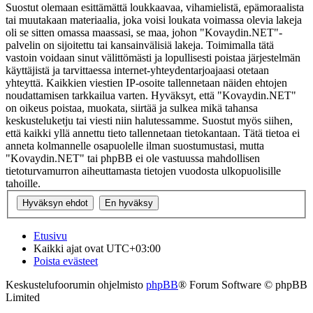
Suostut olemaan esittämättä loukkaavaa, vihamielistä, epämoraalista
tai muutakaan materiaalia, joka voisi loukata voimassa olevia lakeja
oli se sitten omassa maassasi, se maa, johon "Kovaydin.NET"-
palvelin on sijoitettu tai kansainvälisiä lakeja. Toimimalla tätä
vastoin voidaan sinut välittömästi ja lopullisesti poistaa järjestelmän
käyttäjistä ja tarvittaessa internet-yhteydentarjoajaasi otetaan
yhteyttä. Kaikkien viestien IP-osoite tallennetaan näiden ehtojen
noudattamisen tarkkailua varten. Hyväksyt, että "Kovaydin.NET"
on oikeus poistaa, muokata, siirtää ja sulkea mikä tahansa
keskusteluketju tai viesti niin halutessamme. Suostut myös siihen,
että kaikki yllä annettu tieto tallennetaan tietokantaan. Tätä tietoa ei
anneta kolmannelle osapuolelle ilman suostumustasi, mutta
"Kovaydin.NET" tai phpBB ei ole vastuussa mahdollisen
tietoturvamurron aiheuttamasta tietojen vuodosta ulkopuolisille
tahoille.
Etusivu
Kaikki ajat ovat
UTC+03:00
Poista evästeet
Keskustelufoorumin ohjelmisto
phpBB
® Forum Software © phpBB
Limited