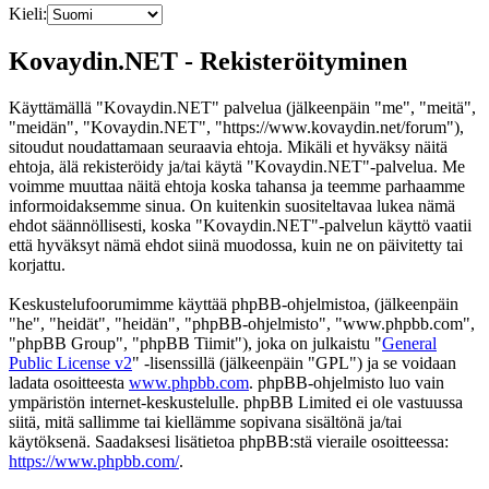
Kieli:
Kovaydin.NET - Rekisteröityminen
Käyttämällä "Kovaydin.NET" palvelua (jälkeenpäin "me", "meitä",
"meidän", "Kovaydin.NET", "https://www.kovaydin.net/forum"),
sitoudut noudattamaan seuraavia ehtoja. Mikäli et hyväksy näitä
ehtoja, älä rekisteröidy ja/tai käytä "Kovaydin.NET"-palvelua. Me
voimme muuttaa näitä ehtoja koska tahansa ja teemme parhaamme
informoidaksemme sinua. On kuitenkin suositeltavaa lukea nämä
ehdot säännöllisesti, koska "Kovaydin.NET"-palvelun käyttö vaatii
että hyväksyt nämä ehdot siinä muodossa, kuin ne on päivitetty tai
korjattu.
Keskustelufoorumimme käyttää phpBB-ohjelmistoa, (jälkeenpäin
"he", "heidät", "heidän", "phpBB-ohjelmisto", "www.phpbb.com",
"phpBB Group", "phpBB Tiimit"), joka on julkaistu "
General
Public License v2
" -lisenssillä (jälkeenpäin "GPL") ja se voidaan
ladata osoitteesta
www.phpbb.com
. phpBB-ohjelmisto luo vain
ympäristön internet-keskustelulle. phpBB Limited ei ole vastuussa
siitä, mitä sallimme tai kiellämme sopivana sisältönä ja/tai
käytöksenä. Saadaksesi lisätietoa phpBB:stä vieraile osoitteessa:
https://www.phpbb.com/
.