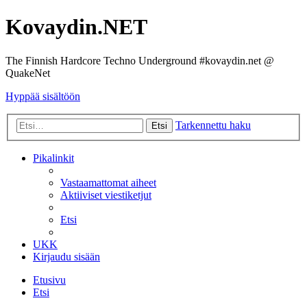
Kovaydin.NET
The Finnish Hardcore Techno Underground #kovaydin.net @
QuakeNet
Hyppää sisältöön
Tarkennettu haku
Etsi
Pikalinkit
Vastaamattomat aiheet
Aktiiviset viestiketjut
Etsi
UKK
Kirjaudu sisään
Etusivu
Etsi