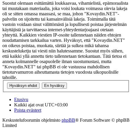
Suostut olemaan esittämättä loukkaavaa, vihamielistä, epämoraalista
tai muutakaan materiaalia, joka voisi loukata voimassa olevia lakeja
oli se sitten omassa maassasi, se maa, johon "Kovaydin.NET"-
palvelin on sijoitettu tai kansainvälisiä lakeja. Toimimalla tätä
vastoin voidaan sinut välittömästi ja lopullisesti poistaa järjestelmän
käyttäjistä ja tarvittaessa internet-yhteydentarjoajaasi otetaan
yhteyttä. Kaikkien viestien IP-osoite tallennetaan näiden ehtojen
noudattamisen tarkkailua varten. Hyväksyt, että "Kovaydin.NET"
on oikeus poistaa, muokata, siirtää ja sulkea mikä tahansa
keskusteluketju tai viesti niin halutessamme. Suostut myös siihen,
että kaikki yllä annettu tieto tallennetaan tietokantaan. Tätä tietoa ei
anneta kolmannelle osapuolelle ilman suostumustasi, mutta
"Kovaydin.NET" tai phpBB ei ole vastuussa mahdollisen
tietoturvamurron aiheuttamasta tietojen vuodosta ulkopuolisille
tahoille.
Etusivu
Kaikki ajat ovat
UTC+03:00
Poista evästeet
Keskustelufoorumin ohjelmisto
phpBB
® Forum Software © phpBB
Limited