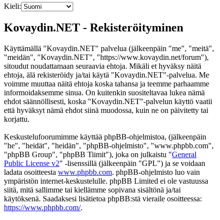
Kieli:
Kovaydin.NET - Rekisteröityminen
Käyttämällä "Kovaydin.NET" palvelua (jälkeenpäin "me", "meitä",
"meidän", "Kovaydin.NET", "https://www.kovaydin.net/forum"),
sitoudut noudattamaan seuraavia ehtoja. Mikäli et hyväksy näitä
ehtoja, älä rekisteröidy ja/tai käytä "Kovaydin.NET"-palvelua. Me
voimme muuttaa näitä ehtoja koska tahansa ja teemme parhaamme
informoidaksemme sinua. On kuitenkin suositeltavaa lukea nämä
ehdot säännöllisesti, koska "Kovaydin.NET"-palvelun käyttö vaatii
että hyväksyt nämä ehdot siinä muodossa, kuin ne on päivitetty tai
korjattu.
Keskustelufoorumimme käyttää phpBB-ohjelmistoa, (jälkeenpäin
"he", "heidät", "heidän", "phpBB-ohjelmisto", "www.phpbb.com",
"phpBB Group", "phpBB Tiimit"), joka on julkaistu "
General
Public License v2
" -lisenssillä (jälkeenpäin "GPL") ja se voidaan
ladata osoitteesta
www.phpbb.com
. phpBB-ohjelmisto luo vain
ympäristön internet-keskustelulle. phpBB Limited ei ole vastuussa
siitä, mitä sallimme tai kiellämme sopivana sisältönä ja/tai
käytöksenä. Saadaksesi lisätietoa phpBB:stä vieraile osoitteessa:
https://www.phpbb.com/
.