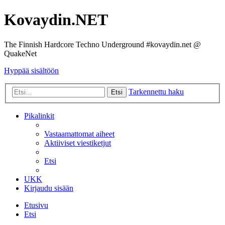
Kovaydin.NET
The Finnish Hardcore Techno Underground #kovaydin.net @
QuakeNet
Hyppää sisältöön
Tarkennettu haku
Etsi
Pikalinkit
Vastaamattomat aiheet
Aktiiviset viestiketjut
Etsi
UKK
Kirjaudu sisään
Etusivu
Etsi