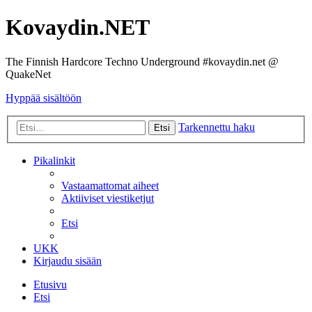
Kovaydin.NET
The Finnish Hardcore Techno Underground #kovaydin.net @
QuakeNet
Hyppää sisältöön
Tarkennettu haku
Etsi
Pikalinkit
Vastaamattomat aiheet
Aktiiviset viestiketjut
Etsi
UKK
Kirjaudu sisään
Etusivu
Etsi