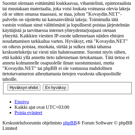
Suostut olemaan esittämättä loukkaavaa, vihamielistä, epämoraalista
tai muutakaan materiaalia, joka voisi loukata voimassa olevia lakeja
oli se sitten omassa maassasi, se maa, johon "Kovaydin.NET"-
palvelin on sijoitettu tai kansainvälisiä lakeja. Toimimalla tätä
vastoin voidaan sinut välittömästi ja lopullisesti poistaa järjestelmän
käyttäjistä ja tarvittaessa internet-yhteydentarjoajaasi otetaan
yhteyttä. Kaikkien viestien IP-osoite tallennetaan näiden ehtojen
noudattamisen tarkkailua varten. Hyväksyt, että "Kovaydin.NET"
on oikeus poistaa, muokata, siirtää ja sulkea mikä tahansa
keskusteluketju tai viesti niin halutessamme. Suostut myös siihen,
että kaikki yllä annettu tieto tallennetaan tietokantaan. Tätä tietoa ei
anneta kolmannelle osapuolelle ilman suostumustasi, mutta
"Kovaydin.NET" tai phpBB ei ole vastuussa mahdollisen
tietoturvamurron aiheuttamasta tietojen vuodosta ulkopuolisille
tahoille.
Etusivu
Kaikki ajat ovat
UTC+03:00
Poista evästeet
Keskustelufoorumin ohjelmisto
phpBB
® Forum Software © phpBB
Limited