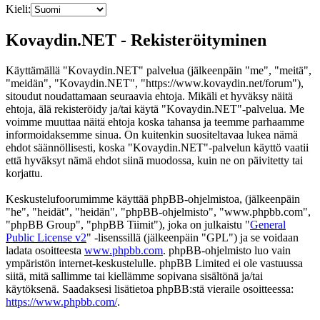
Kieli:
Kovaydin.NET - Rekisteröityminen
Käyttämällä "Kovaydin.NET" palvelua (jälkeenpäin "me", "meitä",
"meidän", "Kovaydin.NET", "https://www.kovaydin.net/forum"),
sitoudut noudattamaan seuraavia ehtoja. Mikäli et hyväksy näitä
ehtoja, älä rekisteröidy ja/tai käytä "Kovaydin.NET"-palvelua. Me
voimme muuttaa näitä ehtoja koska tahansa ja teemme parhaamme
informoidaksemme sinua. On kuitenkin suositeltavaa lukea nämä
ehdot säännöllisesti, koska "Kovaydin.NET"-palvelun käyttö vaatii
että hyväksyt nämä ehdot siinä muodossa, kuin ne on päivitetty tai
korjattu.
Keskustelufoorumimme käyttää phpBB-ohjelmistoa, (jälkeenpäin
"he", "heidät", "heidän", "phpBB-ohjelmisto", "www.phpbb.com",
"phpBB Group", "phpBB Tiimit"), joka on julkaistu "
General
Public License v2
" -lisenssillä (jälkeenpäin "GPL") ja se voidaan
ladata osoitteesta
www.phpbb.com
. phpBB-ohjelmisto luo vain
ympäristön internet-keskustelulle. phpBB Limited ei ole vastuussa
siitä, mitä sallimme tai kiellämme sopivana sisältönä ja/tai
käytöksenä. Saadaksesi lisätietoa phpBB:stä vieraile osoitteessa:
https://www.phpbb.com/
.