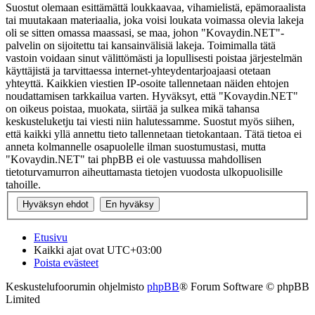
Suostut olemaan esittämättä loukkaavaa, vihamielistä, epämoraalista
tai muutakaan materiaalia, joka voisi loukata voimassa olevia lakeja
oli se sitten omassa maassasi, se maa, johon "Kovaydin.NET"-
palvelin on sijoitettu tai kansainvälisiä lakeja. Toimimalla tätä
vastoin voidaan sinut välittömästi ja lopullisesti poistaa järjestelmän
käyttäjistä ja tarvittaessa internet-yhteydentarjoajaasi otetaan
yhteyttä. Kaikkien viestien IP-osoite tallennetaan näiden ehtojen
noudattamisen tarkkailua varten. Hyväksyt, että "Kovaydin.NET"
on oikeus poistaa, muokata, siirtää ja sulkea mikä tahansa
keskusteluketju tai viesti niin halutessamme. Suostut myös siihen,
että kaikki yllä annettu tieto tallennetaan tietokantaan. Tätä tietoa ei
anneta kolmannelle osapuolelle ilman suostumustasi, mutta
"Kovaydin.NET" tai phpBB ei ole vastuussa mahdollisen
tietoturvamurron aiheuttamasta tietojen vuodosta ulkopuolisille
tahoille.
Etusivu
Kaikki ajat ovat
UTC+03:00
Poista evästeet
Keskustelufoorumin ohjelmisto
phpBB
® Forum Software © phpBB
Limited