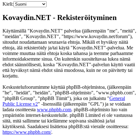
Kieli:
Kovaydin.NET - Rekisteröityminen
Käyttämällä "Kovaydin.NET" palvelua (jälkeenpäin "me", "meitä",
"meidän", "Kovaydin.NET", "https://www.kovaydin.net/forum"),
sitoudut noudattamaan seuraavia ehtoja. Mikäli et hyväksy näitä
ehtoja, älä rekisteröidy ja/tai käytä "Kovaydin.NET"-palvelua. Me
voimme muuttaa näitä ehtoja koska tahansa ja teemme parhaamme
informoidaksemme sinua. On kuitenkin suositeltavaa lukea nämä
ehdot säännöllisesti, koska "Kovaydin.NET"-palvelun käyttö vaatii
että hyväksyt nämä ehdot siinä muodossa, kuin ne on päivitetty tai
korjattu.
Keskustelufoorumimme käyttää phpBB-ohjelmistoa, (jälkeenpäin
"he", "heidät", "heidän", "phpBB-ohjelmisto", "www.phpbb.com",
"phpBB Group", "phpBB Tiimit"), joka on julkaistu "
General
Public License v2
" -lisenssillä (jälkeenpäin "GPL") ja se voidaan
ladata osoitteesta
www.phpbb.com
. phpBB-ohjelmisto luo vain
ympäristön internet-keskustelulle. phpBB Limited ei ole vastuussa
siitä, mitä sallimme tai kiellämme sopivana sisältönä ja/tai
käytöksenä. Saadaksesi lisätietoa phpBB:stä vieraile osoitteessa:
https://www.phpbb.com/
.