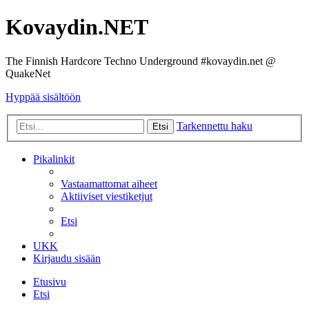
Kovaydin.NET
The Finnish Hardcore Techno Underground #kovaydin.net @
QuakeNet
Hyppää sisältöön
Tarkennettu haku
Etsi
Pikalinkit
Vastaamattomat aiheet
Aktiiviset viestiketjut
Etsi
UKK
Kirjaudu sisään
Etusivu
Etsi