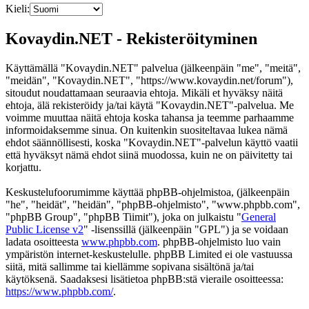
Kieli:
Kovaydin.NET - Rekisteröityminen
Käyttämällä "Kovaydin.NET" palvelua (jälkeenpäin "me", "meitä",
"meidän", "Kovaydin.NET", "https://www.kovaydin.net/forum"),
sitoudut noudattamaan seuraavia ehtoja. Mikäli et hyväksy näitä
ehtoja, älä rekisteröidy ja/tai käytä "Kovaydin.NET"-palvelua. Me
voimme muuttaa näitä ehtoja koska tahansa ja teemme parhaamme
informoidaksemme sinua. On kuitenkin suositeltavaa lukea nämä
ehdot säännöllisesti, koska "Kovaydin.NET"-palvelun käyttö vaatii
että hyväksyt nämä ehdot siinä muodossa, kuin ne on päivitetty tai
korjattu.
Keskustelufoorumimme käyttää phpBB-ohjelmistoa, (jälkeenpäin
"he", "heidät", "heidän", "phpBB-ohjelmisto", "www.phpbb.com",
"phpBB Group", "phpBB Tiimit"), joka on julkaistu "
General
Public License v2
" -lisenssillä (jälkeenpäin "GPL") ja se voidaan
ladata osoitteesta
www.phpbb.com
. phpBB-ohjelmisto luo vain
ympäristön internet-keskustelulle. phpBB Limited ei ole vastuussa
siitä, mitä sallimme tai kiellämme sopivana sisältönä ja/tai
käytöksenä. Saadaksesi lisätietoa phpBB:stä vieraile osoitteessa:
https://www.phpbb.com/
.