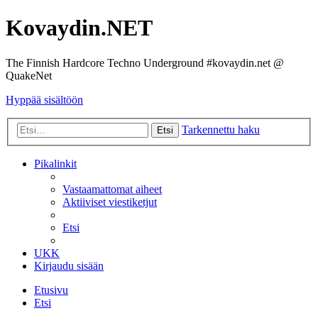
Kovaydin.NET
The Finnish Hardcore Techno Underground #kovaydin.net @
QuakeNet
Hyppää sisältöön
Tarkennettu haku
Etsi
Pikalinkit
Vastaamattomat aiheet
Aktiiviset viestiketjut
Etsi
UKK
Kirjaudu sisään
Etusivu
Etsi