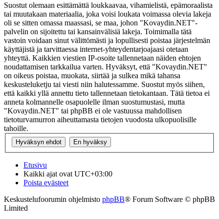
Suostut olemaan esittämättä loukkaavaa, vihamielistä, epämoraalista
tai muutakaan materiaalia, joka voisi loukata voimassa olevia lakeja
oli se sitten omassa maassasi, se maa, johon "Kovaydin.NET"-
palvelin on sijoitettu tai kansainvälisiä lakeja. Toimimalla tätä
vastoin voidaan sinut välittömästi ja lopullisesti poistaa järjestelmän
käyttäjistä ja tarvittaessa internet-yhteydentarjoajaasi otetaan
yhteyttä. Kaikkien viestien IP-osoite tallennetaan näiden ehtojen
noudattamisen tarkkailua varten. Hyväksyt, että "Kovaydin.NET"
on oikeus poistaa, muokata, siirtää ja sulkea mikä tahansa
keskusteluketju tai viesti niin halutessamme. Suostut myös siihen,
että kaikki yllä annettu tieto tallennetaan tietokantaan. Tätä tietoa ei
anneta kolmannelle osapuolelle ilman suostumustasi, mutta
"Kovaydin.NET" tai phpBB ei ole vastuussa mahdollisen
tietoturvamurron aiheuttamasta tietojen vuodosta ulkopuolisille
tahoille.
Etusivu
Kaikki ajat ovat
UTC+03:00
Poista evästeet
Keskustelufoorumin ohjelmisto
phpBB
® Forum Software © phpBB
Limited